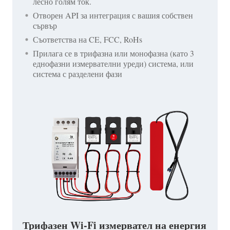
лесно голям ток.
Отворен API за интеграция с вашия собствен
сървър
Съответства на CE, FCC, RoHs
Прилага се в трифазна или монофазна (като 3
еднофазни измервателни уреди) система, или
система с разделени фази
Трифазен Wi-Fi измервател на енергия