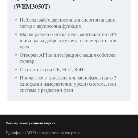
(WEM3050T)
Наблюдавайте двупосочната енергия на един
метър с двупосочна функция
Малък размер и ниска цена, монтажът на DIN-
шина пасва добре в кутията на измервателния
уред
Отворен API за интеграция с вашия собствен
сървър
Съответства на CE, FCC, RoHs
Прилага се в трифазна или монофазна (като 3
еднофазни измервателни уреди) система, или
система с разделени фази
Монитор за консумация на енергия
Еднофазен WiFi измервател на енергия