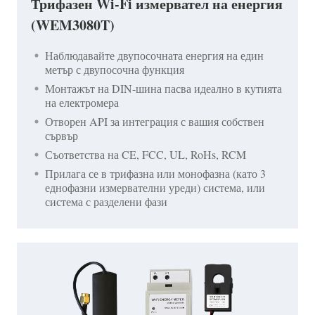
Трифазен Wi-Fi измервател на енергия
(WEM3080T)
Наблюдавайте двупосочната енергия на един
метър с двупосочна функция
Монтажът на DIN-шина пасва идеално в кутията
на електромера
Отворен API за интеграция с вашия собствен
сървър
Съответства на CE, FCC, UL, RoHs, RCM
Прилага се в трифазна или монофазна (като 3
еднофазни измервателни уреди) система, или
система с разделени фази