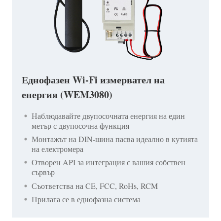
Еднофазен Wi-Fi измервател на
енергия (WEM3080)
Наблюдавайте двупосочната енергия на един
метър с двупосочна функция
Монтажът на DIN-шина пасва идеално в кутията
на електромера
Отворен API за интеграция с вашия собствен
сървър
Съответства на CE, FCC, RoHs, RCM
Прилага се в еднофазна система