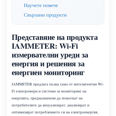
Научете повече
нагреватели
Обучително видео
Разгледайте
Контакт
Свързани продукти
Домашна автоматизация
ЧЗВ
Програма за награди
За нас
Фабричен енергиен мониторинг
Новини
Представяне на продукта
Блогове
IAMMETER: Wi-Fi
измервателни уреди за
енергия и решения за
енергиен мониторинг
IAMMETER предлага пълна гама от интелигентни Wi-
Fi електромери и системи за мониторинг на
енергията, предназначени да помогнат на
потребителите да визуализират, анализират и
оптимизират потреблението си на електроенергия,