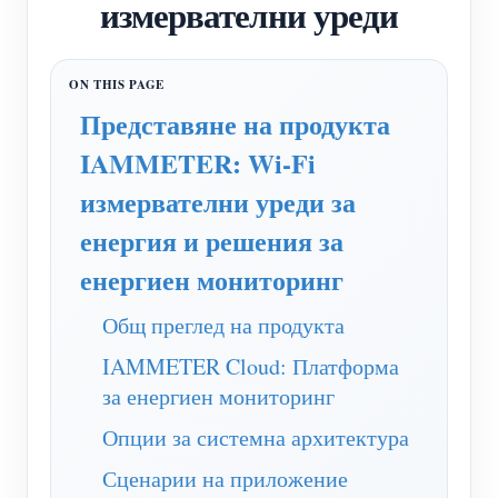
измервателни уреди
WiFi контролер за захранване
IAMMETER Cloud Pro
Услуга за самостоятелно хостване
Представяне на продукта
EV зарядно устройство
IAMMETER: Wi-Fi
IAMMETER Симулатор
измервателни уреди за
Виртуален измервателен уред
енергия и решения за
Система за енергийно прогнозиране и симулация
енергиен мониторинг
Приложения
Общ преглед на продукта
Енергиен монитор на слънчева фотоволтаична
Магазин
IAMMETER Cloud: Платформа
за енергиен мониторинг
система
Ресурси
Опции за системна архитектура
Монитор за потребление на електроенергия
Бърз старт на продукта
Общност
Сценарии на приложение
Система за управление на фотоволтаични
Документ
Разработчик