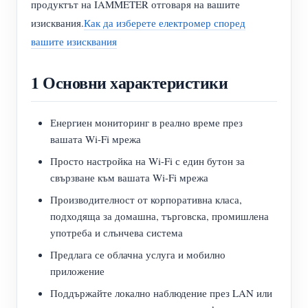
продуктът на IAMMETER отговаря на вашите
нагреватели
Обучително видео
изисквания.
Как да изберете електромер според
Разгледайте
Контакт
вашите изисквания
Домашна автоматизация
ЧЗВ
Програма за награди
За нас
Фабричен енергиен мониторинг
Новини
1 Основни характеристики
Блогове
Енергиен мониторинг в реално време през
вашата Wi-Fi мрежа
Просто настройка на Wi-Fi с един бутон за
свързване към вашата Wi-Fi мрежа
Производителност от корпоративна класа,
подходяща за домашна, търговска, промишлена
употреба и слънчева система
Предлага се облачна услуга и мобилно
приложение
Поддържайте локално наблюдение през LAN или