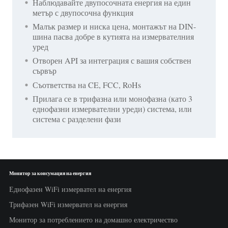
Наблюдавайте двупосочната енергия на един
метър с двупосочна функция
Малък размер и ниска цена, монтажът на DIN-
шина пасва добре в кутията на измервателния
уред
Отворен API за интеграция с вашия собствен
сървър
Съответства на CE, FCC, RoHs
Прилага се в трифазна или монофазна (като 3
еднофазни измервателни уреди) система, или
система с разделени фази
Монитор за консумация на енергия
Еднофазен WiFi измервател на енергия
Трифазен WiFi измервател на енергия
Монитор за потреблението на домашно електричество