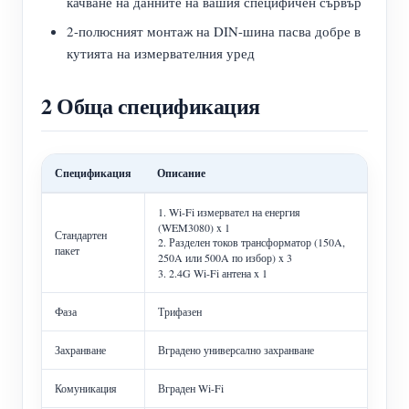
качване на данните на вашия специфичен сървър
2-полюсният монтаж на DIN-шина пасва добре в
кутията на измервателния уред
2 Обща спецификация
Спецификация
Описание
1. Wi-Fi измервател на енергия
(WEM3080) x 1
Стандартен
2. Разделен токов трансформатор (150A,
пакет
250A или 500A по избор) x 3
3. 2.4G Wi-Fi антена x 1
Фаза
Трифазен
Захранване
Вградено универсално захранване
Комуникация
Вграден Wi-Fi