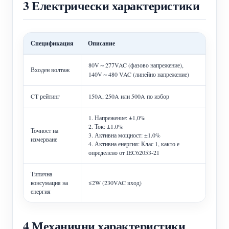
3 Електрически характеристики
Спецификация
Описание
80V～277VAC (фазово напрежение),
Входен волтаж
140V～480 VAC (линейно напрежение)
CT рейтинг
150A, 250A или 500A по избор
1. Напрежение: ±1,0%
2. Ток: ±1.0%
Точност на
3. Активна мощност: ±1.0%
измерване
4. Активна енергия: Клас 1, както е
определено от IEC62053-21
Типична
консумация на
≤2W (230VAC вход)
енергия
4 Механични характеристики