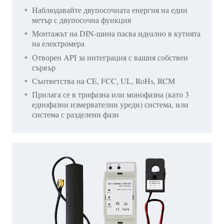
Наблюдавайте двупосочната енергия на един
метър с двупосочна функция
Монтажът на DIN-шина пасва идеално в кутията
на електромера
Отворен API за интеграция с вашия собствен
сървър
Съответства на CE, FCC, UL, RoHs, RCM
Прилага се в трифазна или монофазна (като 3
еднофазни измервателни уреди) система, или
система с разделени фази