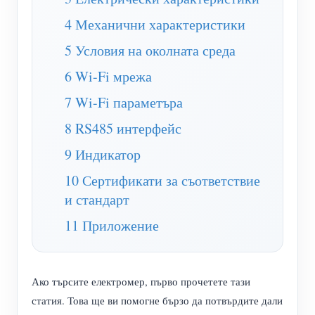
WiFi контролер за захранване
4 Механични характеристики
IAMMETER Cloud Pro
5 Условия на околната среда
Услуга за самостоятелно хостване
6 Wi-Fi мрежа
EV зарядно устройство
7 Wi-Fi параметъра
IAMMETER Симулатор
8 RS485 интерфейс
Виртуален измервателен уред
9 Индикатор
Система за енергийно прогнозиране и симулация
10 Сертификати за съответствие
Приложения
и стандарт
11 Приложение
Енергиен монитор на слънчева фотоволтаична
Магазин
система
Ресурси
Монитор за потребление на електроенергия
Ако търсите електромер, първо прочетете тази
Бърз старт на продукта
Общност
статия. Това ще ви помогне бързо да потвърдите дали
Система за управление на фотоволтаични
Документ
Разработчик