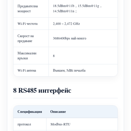
18.5dBm@11b，15.5dBm@11g，
Предавателна
мощност
14.5dBm@11n；
Wi-Fi честота
2,400 ~ 2,472 GHz
Скорост на
3686400bps най-много
предаване
Максимални
8
връзки
Wi-Fi антена
Външен, 5dBi печалба
8 RS485 интерфейс
Спецификация
Описание
протокол
Modbus-RTU