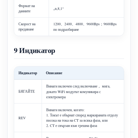
Формат на
„n,8,1“
данните
Скорост на
1200、2400、4800、9600Bps；9600Bps
предаване
по подразбиране
9 Индикатор
Индикатор
Описание
Винаги включен след включване， мига,
БЯГАЙТЕ
докато WiFi модулът комуникира с
електромера
Винаги включен, когато:
1. Токът е обърнат според маркираната отдолу
REV
посока на тока на CT за всяка фаза, или
2. CT е свързан към грешна фаза