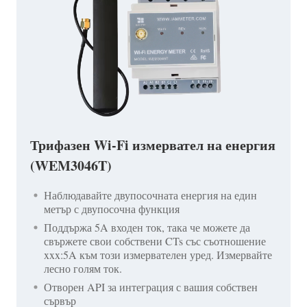
Трифазен Wi-Fi измервател на енергия
(WEM3046T)
Наблюдавайте двупосочната енергия на един
метър с двупосочна функция
Поддържа 5A входен ток, така че можете да
свържете свои собствени CTs със съотношение
xxx:5A към този измервателен уред. Измервайте
лесно голям ток.
Отворен API за интеграция с вашия собствен
сървър