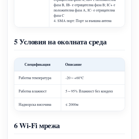
фаза B, IB- е отрицателна фаза B; IC+ е
положителна фаза A, IC- е отрицателна
фаза C
4. SMA порт: Порт за външна антена
5 Условия на околната среда
Спецификация
Описание
Работна температура
-20～+60℃
Работна влажност
5～95% Влажност без конденз
Надморска височина
≤ 2000м
6 Wi-Fi мрежа