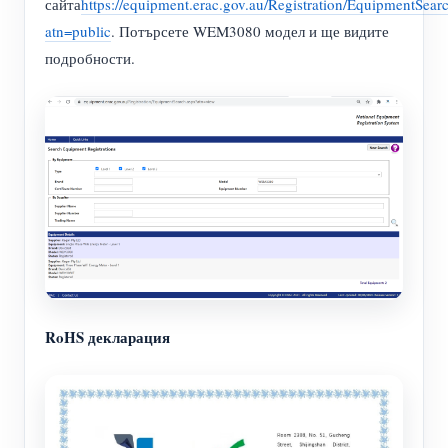
сайта
https://equipment.erac.gov.au/Registration/EquipmentSear
atn=public
. Потърсете WEM3080 модел и ще видите
подробности.
RoHS декларация