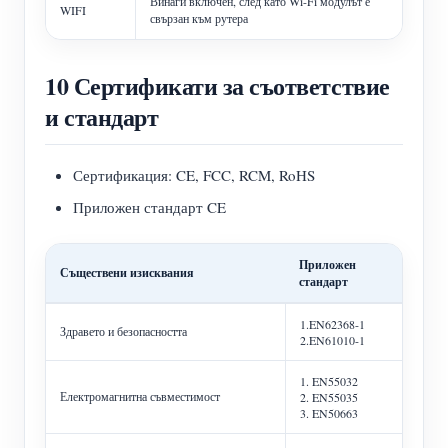
Винаги включен, след като Wi-Fi модулът е
WIFI
свързан към рутера
10 Сертификати за съответствие
и стандарт
Сертификация: CE, FCC, RCM, RoHS
Приложен стандарт CE
Приложен
Съществени изисквания
стандарт
1.EN62368-1
Здравето и безопасността
2.EN61010-1
1. EN55032
Електромагнитна съвместимост
2. EN55035
3. EN50663