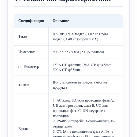
Спецификация
Описание
0,62 кг (150A модел); 1,02 кг (250A
Тегло
модел); 1,40 кг (модел 500A)
Измерение
90,2*71*57,5 мм (2 DIN полюса)
150A CT: φ16mm; 250A CT: φ24.5mm;
CT Диаметър
500A CT: φ35mm
IP51, приложен за предната част на
защита
продукта
1. AC вход: UA-жив проводник фаза A,
UB-жив проводник фаза B, UC-жив
проводник фаза C, UN-неутрален
проводник
2. RS485 интерфейс: A-положителен, B-
отрицателен
Връзка
3. CT: IA+ е положителна фаза A, IA- е
отрицателна фаза A; IB+ е положителна