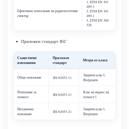
1. ETSI EN 301
489-1
Ефективно използване на радиочестотния
2. ETSI EN 301
спектър
489-1
3. ETSI EN 300
328
Приложен стандарт IEC
Съществени
Приложен
Метри от класа
изисквания
стандарт
Защитен клас Ⅰ,
Общо изискване
IEC62052-11
Вътрешен
Изискване за
Клас на индекс на
IEC62053-21
точност
точност Ⅰ
Механично
Защитен клас Ⅰ,
IEC62053-21
изискване
Вътрешен