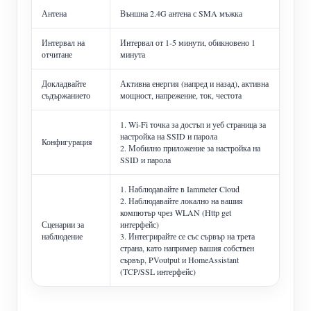
Антена
Външна 2.4G антена с SMA мъжка
Интервал на
Интервал от 1-5 минути, обикновено 1
отчитане
минута
Докладвайте
Активна енергия (напред и назад), активна
съдържанието
мощност, напрежение, ток, честота
1. Wi-Fi точка за достъп и уеб страница за
настройка на SSID и парола
Конфигурация
2. Мобилно приложение за настройка на
SSID и парола
1. Наблюдавайте в Iammeter Cloud
2. Наблюдавайте локално на вашия
компютър чрез WLAN (Http get
Сценарии за
интерфейс)
наблюдение
3. Интегрирайте се със сървър на трета
страна, като например вашия собствен
сървър, PVoutput и HomeAssistant
(TCP/SSL интерфейс)