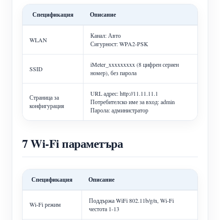
Спецификация
Описание
Канал: Авто
WLAN
Сигурност: WPA2-PSK
iMeter_xxxxxxxxx (8 цифрен сериен
SSID
номер), без парола
URL адрес: http://11.11.11.1
Страница за
Потребителско име за вход: admin
конфигурация
Парола: администратор
7 Wi-Fi параметъра
Спецификация
Описание
Поддържа WiFi 802.11b/g/n, Wi-Fi
Wi-Fi режим
честота 1-13