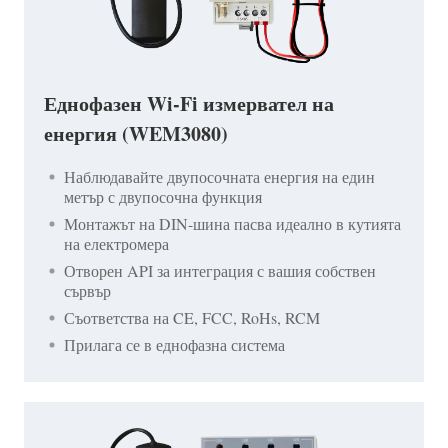
Еднофазен Wi-Fi измервател на
енергия (WEM3080)
Наблюдавайте двупосочната енергия на един
метър с двупосочна функция
Монтажът на DIN-шина пасва идеално в кутията
на електромера
Отворен API за интеграция с вашия собствен
сървър
Съответства на CE, FCC, RoHs, RCM
Прилага се в еднофазна система