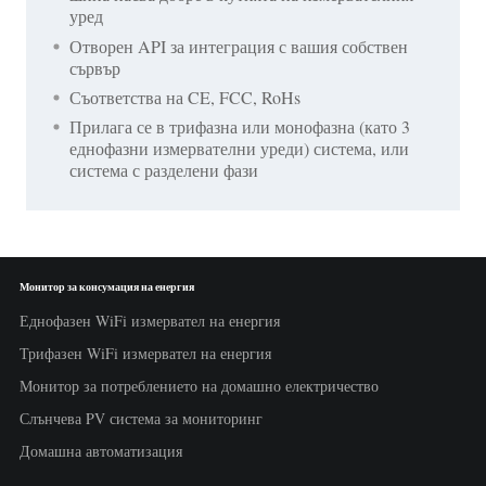
уред
Отворен API за интеграция с вашия собствен
сървър
Съответства на CE, FCC, RoHs
Прилага се в трифазна или монофазна (като 3
еднофазни измервателни уреди) система, или
система с разделени фази
Монитор за консумация на енергия
Еднофазен WiFi измервател на енергия
Трифазен WiFi измервател на енергия
Монитор за потреблението на домашно електричество
Слънчева PV система за мониторинг
Домашна автоматизация