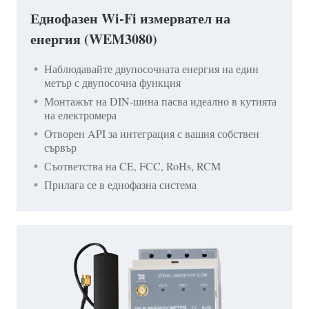
Еднофазен Wi-Fi измервател на
енергия (WEM3080)
Наблюдавайте двупосочната енергия на един
метър с двупосочна функция
Монтажът на DIN-шина пасва идеално в кутията
на електромера
Отворен API за интеграция с вашия собствен
сървър
Съответства на CE, FCC, RoHs, RCM
Прилага се в еднофазна система