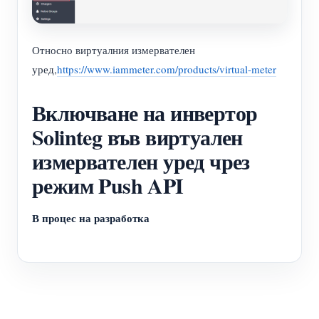
нагреватели
Обучително видео
Разгледайте
Контакт
Домашна автоматизация
ЧЗВ
Относно виртуалния измервателен
Програма за награди
За нас
уред,
https://www.iammeter.com/products/virtual-meter
Фабричен енергиен мониторинг
Новини
Блогове
Включване на инвертор
Solinteg във виртуален
измервателен уред чрез
режим Push API
В процес на разработка