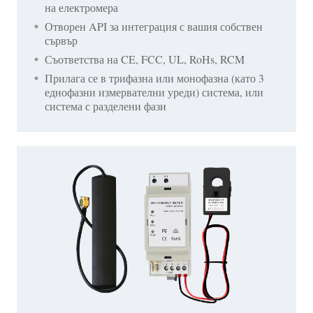
на електромера
Отворен API за интеграция с вашия собствен
сървър
Съответства на CE, FCC, UL, RoHs, RCM
Прилага се в трифазна или монофазна (като 3
еднофазни измервателни уреди) система, или
система с разделени фази