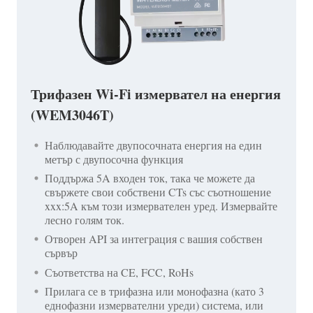
Трифазен Wi-Fi измервател на енергия
(WEM3046T)
Наблюдавайте двупосочната енергия на един
метър с двупосочна функция
Поддържа 5A входен ток, така че можете да
свържете свои собствени CTs със съотношение
xxx:5A към този измервателен уред. Измервайте
лесно голям ток.
Отворен API за интеграция с вашия собствен
сървър
Съответства на CE, FCC, RoHs
Прилага се в трифазна или монофазна (като 3
еднофазни измервателни уреди) система, или