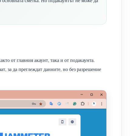
 основната сметка. Но подакаунтът не може да
акто от главния акаунт, така и от подакаунта.
зат, за да преглеждат данните, но без разрешение