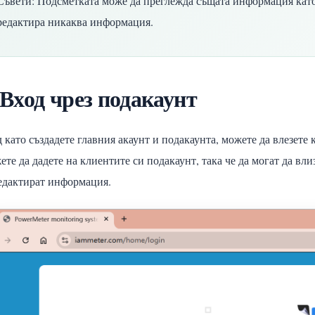
Съвети: Подсметката може да преглежда същата информация като
редактира никаква информация.
 Вход чрез подакаунт
 като създадете главния акаунт и подакаунта, можете да влезете к
те да дадете на клиентите си подакаунт, така че да могат да вли
едактират информация.