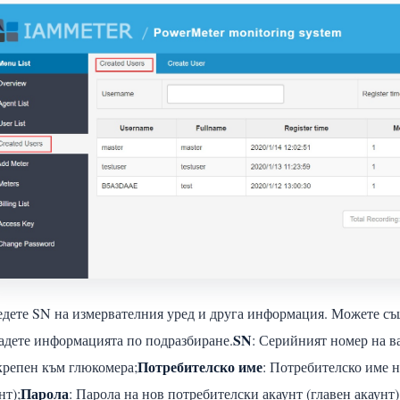
дете SN на измервателния уред и друга информация. Можете същ
SN
адете информацията по подразбиране.
: Серийният номер на в
Потребителско име
репен към глюкомера;
: Потребителско име н
Парола
нт);
: Парола на нов потребителски акаунт (главен акаунт)