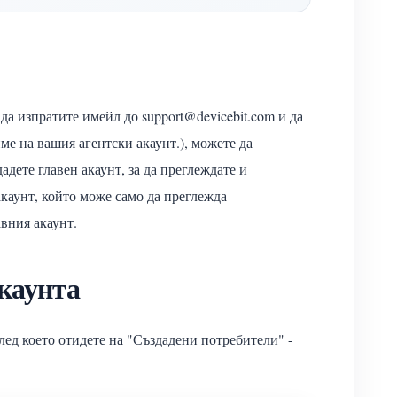
да изпратите имейл до support@devicebit.com и да
е на вашия агентски акаунт.), можете да
адете главен акаунт, за да преглеждате и
каунт, който може само да преглежда
вния акаунт.
акаунта
след което отидете на "Създадени потребители" -