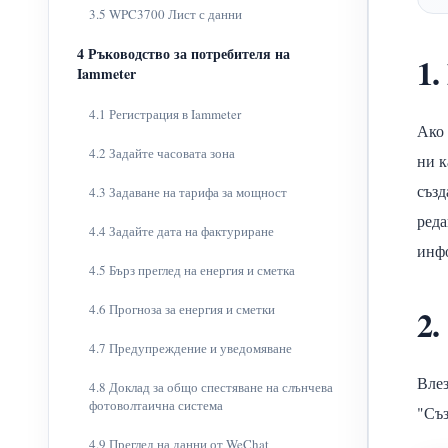
3.5 WPC3700 Лист с данни
4 Ръководство за потребителя на
1.
Iammeter
4.1 Регистрация в Iammeter
Ако 
4.2 Задайте часовата зона
ни к
създ
4.3 Задаване на тарифа за мощност
реда
4.4 Задайте дата на фактуриране
инфо
4.5 Бърз преглед на енергия и сметка
4.6 Прогноза за енергия и сметки
2.
4.7 Предупреждение и уведомяване
Влез
4.8 Доклад за общо спестяване на слънчева
фотоволтаична система
"Съз
4.9 Преглед на данни от WeChat