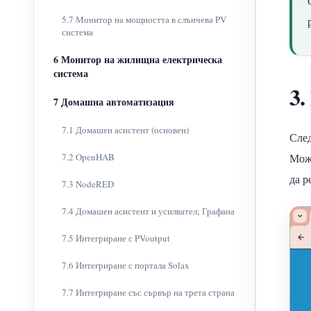
5.7 Монитор на мощността в слънчева PV
система
6 Монитор на жилищна електрическа
система
3.
7 Домашна автоматизация
7.1 Домашен асистент (основен)
След
Може
7.2 OpenHAB
да р
7.3 NodeRED
7.4 Домашен асистент и усилвател; Графана
7.5 Интегриране с PVoutput
7.6 Интегриране с портала Solax
7.7 Интегриране със сървър на трета страна