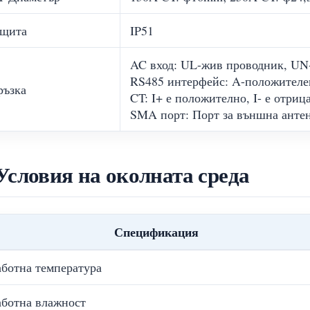
ащита
IP51
AC вход: UL-жив проводник, UN
RS485 интерфейс: A-положителе
ръзка
CT: I+ е положително, I- е отриц
SMA порт: Порт за външна анте
Условия на околната среда
Спецификация
аботна температура
аботна влажност