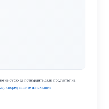
могне бързо да потвърдите дали продуктът на
омер според вашите изисквания