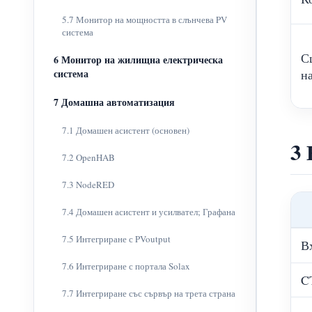
5.7 Монитор на мощността в слънчева PV
система
С
6 Монитор на жилищна електрическа
система
н
7 Домашна автоматизация
7.1 Домашен асистент (основен)
3 
7.2 OpenHAB
7.3 NodeRED
7.4 Домашен асистент и усилвател; Графана
7.5 Интегриране с PVoutput
В
7.6 Интегриране с портала Solax
C
7.7 Интегриране със сървър на трета страна