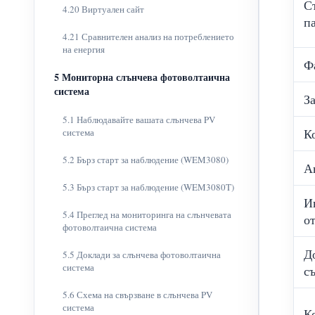
С
4.20 Виртуален сайт
п
4.21 Сравнителен анализ на потреблението
на енергия
Ф
5 Мониторна слънчева фотоволтаична
система
З
5.1 Наблюдавайте вашата слънчева PV
К
система
5.2 Бърз старт за наблюдение (WEM3080)
А
5.3 Бърз старт за наблюдение (WEM3080T)
И
5.4 Преглед на мониторинга на слънчевата
о
фотоволтаична система
Д
5.5 Доклади за слънчева фотоволтаична
система
с
5.6 Схема на свързване в слънчева PV
система
К