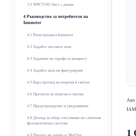
3.5 WPC3700 Лист с данни
4 Ръководство за потребителя на
Iammeter
4.1 Регистрация в Iammeter
4.2 Задайте часовата зона
4.3 Задаване на тарифа за мощност
4.4 Задайте дата на фактуриране
4.5 Бърз преглед на енергия и сметка
4.6 Прогноза за енергия и сметки
Ако 
4.7 Предупреждение и уведомяване
IAM
4.8 Доклад за общо спестяване на слънчева
фотоволтаична система
1 
4.9 Преглед на данни от WeChat