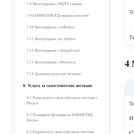
7.8 Интегриране с MQTT сървър
Т
7.9 IAMMETER@Домашен асистент
7.10 Интегриране с ioBroker
Т
7.11 Интегриране със Zabbix
7.12 Интегриране с thingsboard
4
7.13 Интегриране с Domoticz
7.14 Домашен асистент (всички)
8. Услуга за самостоятелно хостване
8.1 Разположете своя собствена система с
Т
Docker
8.2 Разширена функция на IAMMETER-
И
Docker
8.3 Разработете своя собствена система
C