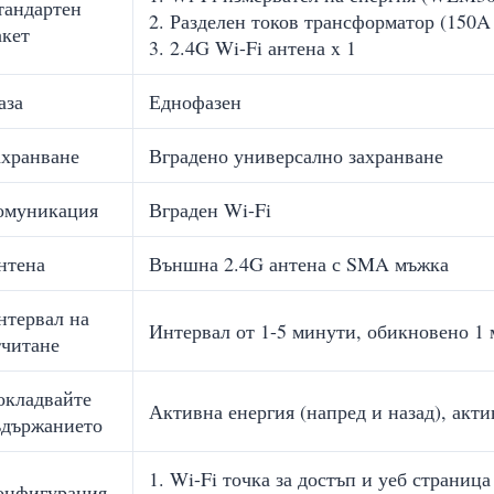
тандартен
2. Разделен токов трансформатор (150A
акет
3. 2.4G Wi-Fi антена x 1
аза
Еднофазен
ахранване
Вградено универсално захранване
омуникация
Вграден Wi-Fi
нтена
Външна 2.4G антена с SMA мъжка
нтервал на
Интервал от 1-5 минути, обикновено 1
тчитане
окладвайте
Активна енергия (напред и назад), акт
ъдържанието
1. Wi-Fi точка за достъп и уеб страниц
онфигурация