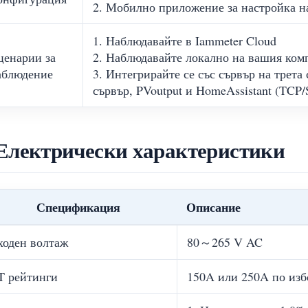
2. Мобилно приложение за настройка н
1. Наблюдавайте в Iammeter Cloud
ценарии за
2. Наблюдавайте локално на вашия ком
аблюдение
3. Интегрирайте се със сървър на трета
сървър, PVoutput и HomeAssistant (TCP
Електрически характеристики
Спецификация
Описание
ходен волтаж
80～265 V AC
T рейтинги
150A или 250A по изб