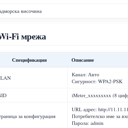
адморска височина
Wi-Fi мрежа
Спецификация
Описание
Канал: Авто
LAN
Сигурност: WPA2-PSK
SID
iMeter_xxxxxxxxx (8 циф
URL адрес: http://11.11.1
траница за конфигурация
Потребителско име за вх
Парола: admin