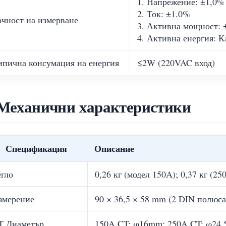
1. Напрежение: ±1,0%
2. Ток: ±1.0%
очност на измерване
3. Активна мощност: 
4. Активна енергия: К
ипична консумация на енергия
≤2W (220VAC вход)
 Механични характеристики
Спецификация
Описание
егло
0,26 кг (модел 150A); 0,37 кг (25
змерение
90 × 36,5 × 58 mm (2 DIN полюса
T Диаметър
150A CT: φ16mm; 250A CT: φ24,