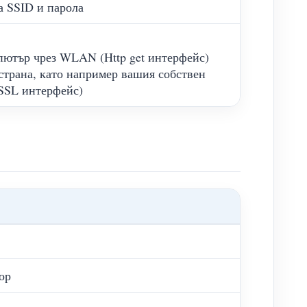
а SSID и парола
пютър чрез WLAN (Http get интерфейс)
 страна, като например вашия собствен
/SSL интерфейс)
ор