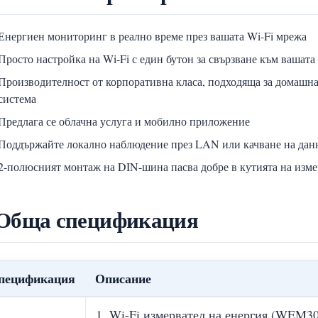
Енергиен мониторинг в реално време през вашата Wi-Fi мрежа
Просто настройка на Wi-Fi с един бутон за свързване към вашата
Производителност от корпоративна класа, подходяща за домашна
система
Предлага се облачна услуга и мобилно приложение
Поддържайте локално наблюдение през LAN или качване на дан
2-полюсният монтаж на DIN-шина пасва добре в кутията на изме
 Обща спецификация
пецификация
Описание
1. Wi-Fi измервател на енергия (WEM30