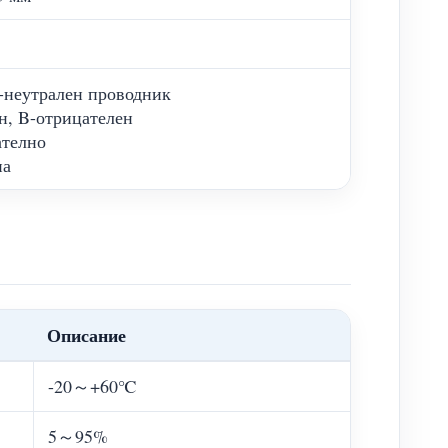
-неутрален проводник
н, B-отрицателен
ателно
на
Описание
-20～+60℃
5～95%