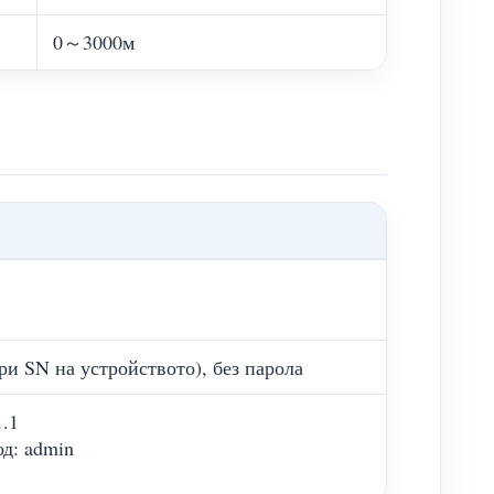
0～3000м
ри SN на устройството), без парола
1.1
од: admin