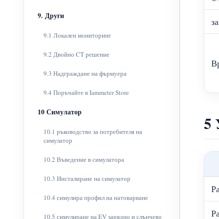
9. Други
з
9.1 Локален мониторинг
9.2 Двойно CT решение
В
9.3 Надграждане на фърмуера
9.4 Поръчайте в Iammeter Store
10 Симулатор
5 
10.1 ръководство за потребителя на
симулатор
10.2 Въведение в симулатора
10.3 Инсталиране на симулатор
Р
10.4 симулира профил на натоварване
Р
10.5 симулиране на EV зарядно и слънчево