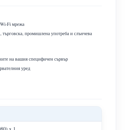
 Wi-Fi мрежа
, търговска, промишлена употреба и слънчева
ните на вашия специфичен сървър
рвателния уред
80) x 1