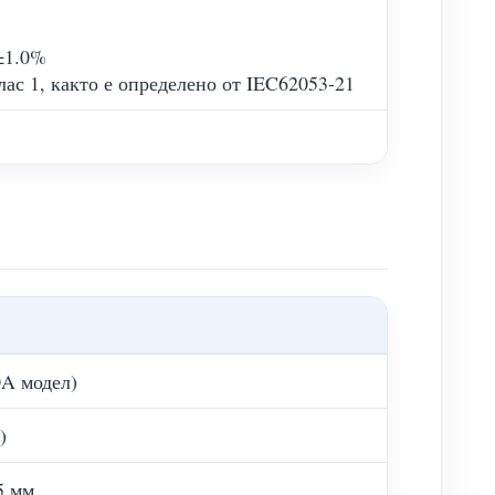
±1.0%
лас 1, както е определено от IEC62053-21
0A модел)
)
5 мм