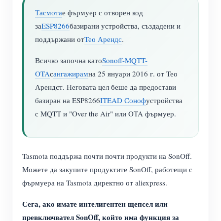
Тасмота
е фърмуер с отворен код
за
ESP8266
базирани устройства, създадени и
поддържани от
Тео Арендс
.
Всичко започна като
Sonoff-MQTT-
OTA
с
ангажирам
на 25 януари 2016 г. от Тео
Арендст. Неговата цел беше да предостави
базиран на ESP8266
ITEAD Соноф
устройства
с MQTT и "Over the Air" или OTA фърмуер.
Tasmota поддържа почти почти продукти на SonOff.
Можете да закупите продуктите SonOff, работещи с
фърмуера на Tasmota директно от aliexpress.
Сега, ако имате интелигентен щепсел или
превключвател SonOff, който има функция за