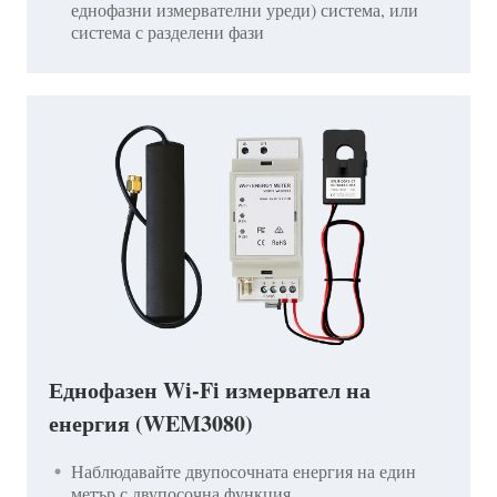
еднофазни измервателни уреди) система, или
система с разделени фази
Еднофазен Wi-Fi измервател на
енергия (WEM3080)
Наблюдавайте двупосочната енергия на един
метър с двупосочна функция