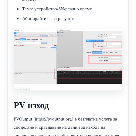
Тема: устройство/SN/реално време
Абонирайте се за резултат
PV изход
PVOutput [https://pvoutput.org] е безплатна услуга за
споделяне и сравняване на данни за изхода на
слънчевия панел и потреблението на енергия на живо.