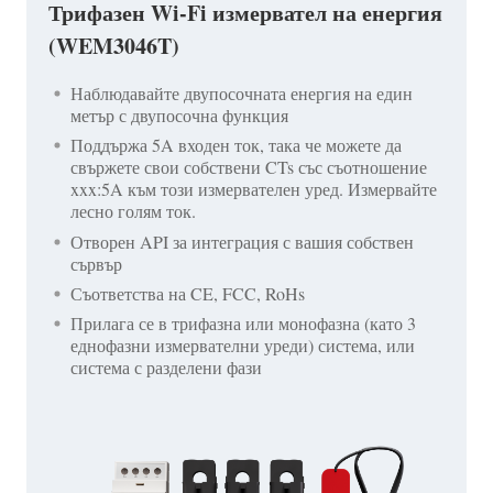
Трифазен Wi-Fi измервател на енергия
(WEM3046T)
Наблюдавайте двупосочната енергия на един
метър с двупосочна функция
Поддържа 5A входен ток, така че можете да
свържете свои собствени CTs със съотношение
xxx:5A към този измервателен уред. Измервайте
лесно голям ток.
Отворен API за интеграция с вашия собствен
сървър
Съответства на CE, FCC, RoHs
Прилага се в трифазна или монофазна (като 3
еднофазни измервателни уреди) система, или
система с разделени фази