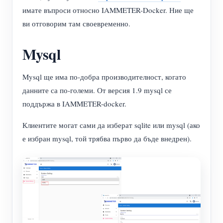
имате въпроси относно IAMMETER-Docker. Ние ще
нагреватели
Обучително видео
Разгледайте
Контакт
ви отговорим там своевременно.
Домашна автоматизация
ЧЗВ
Програма за награди
За нас
Mysql
Фабричен енергиен мониторинг
Новини
Блогове
Mysql ще има по-добра производителност, когато
данните са по-големи. От версия 1.9 mysql се
поддържа в IAMMETER-docker.
Клиентите могат сами да изберат sqlite или mysql (ако
е избран mysql, той трябва първо да бъде внедрен).