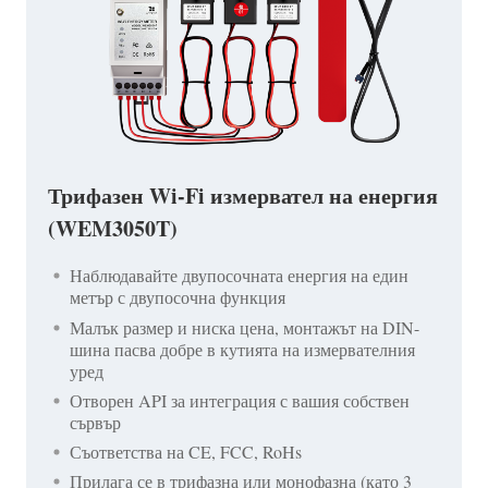
Трифазен Wi-Fi измервател на енергия
(WEM3050T)
Наблюдавайте двупосочната енергия на един
метър с двупосочна функция
Малък размер и ниска цена, монтажът на DIN-
шина пасва добре в кутията на измервателния
уред
Отворен API за интеграция с вашия собствен
сървър
Съответства на CE, FCC, RoHs
Прилага се в трифазна или монофазна (като 3