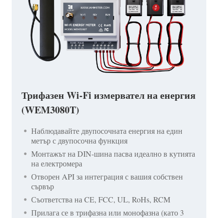
Трифазен Wi-Fi измервател на енергия
(WEM3080T)
Наблюдавайте двупосочната енергия на един
метър с двупосочна функция
Монтажът на DIN-шина пасва идеално в кутията
на електромера
Отворен API за интеграция с вашия собствен
сървър
Съответства на CE, FCC, UL, RoHs, RCM
Прилага се в трифазна или монофазна (като 3