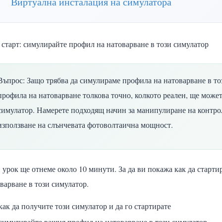
Виртуална инсталация на симулатора
 старт: симулирайте профил на натоварване в този симулатор
Въпрос: Защо трябва да симулираме профила на натоварване в то
профила на натоварване толкова точно, колкото реален, ще может
симулатор. Намерете подходящ начин за манипулиране на контр
използване на слънчевата фотоволтаична мощност.
 урок ще отнеме около 10 минути. За да ви покажа как да старти
варване в този симулатор.
как да получите този симулатор и да го стартирате
симулирайте вашия профил на натоварване в този симулатор