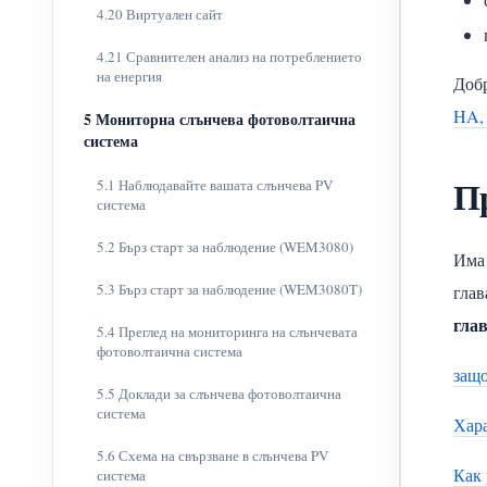
4.20 Виртуален сайт
4.21 Сравнителен анализ на потреблението
на енергия
Добр
HA, 
5 Мониторна слънчева фотоволтаична
система
П
5.1 Наблюдавайте вашата слънчева PV
система
5.2 Бърз старт за наблюдение (WEM3080)
Има 
5.3 Бърз старт за наблюдение (WEM3080T)
глав
гла
5.4 Преглед на мониторинга на слънчевата
фотоволтаична система
защо
5.5 Доклади за слънчева фотоволтаична
система
Хара
5.6 Схема на свързване в слънчева PV
Как 
система