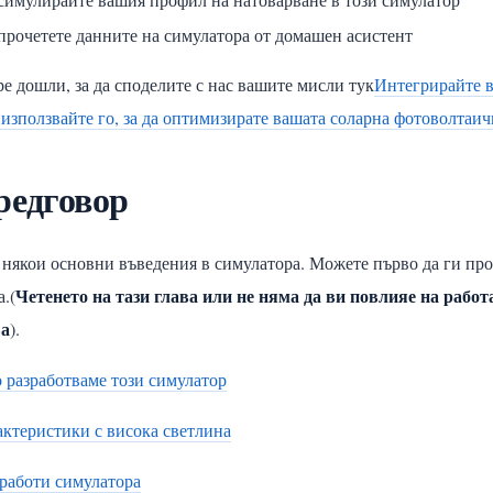
прочетете данните на симулатора от домашен асистент
е дошли, за да споделите с нас вашите мисли тук
Интегрирайте в
използвайте го, за да оптимизирате вашата соларна фотоволтаич
редговор
някои основни въведения в симулатора. Можете първо да ги про
Четенето на тази глава или не няма да ви повлияе на рабо
а.(
ва
).
 разработваме този симулатор
ктеристики с висока светлина
работи симулатора