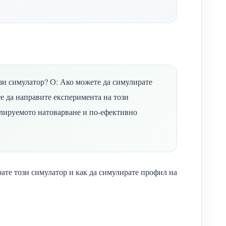
зи симулатор? О: Ако можете да симулирате
е да направите експеримента на този
олируемото натоварване и по-ефективно
рате този симулатор и как да симулирате профил на