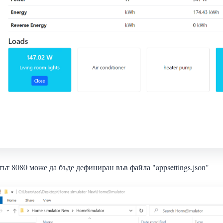
ът 8080 може да бъде дефиниран във файла "appsettings.json"