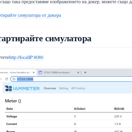
също така предоставяме изображението на докер, можете също да
тирайте симулатора от докера
тартирайте симулатора
тете
http://localIP:8080