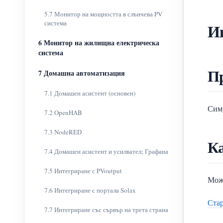
5.7 Монитор на мощността в слънчева PV
система
Ин
6 Монитор на жилищна електрическа
система
П
7 Домашна автоматизация
7.1 Домашен асистент (основен)
Симу
7.2 OpenHAB
7.3 NodeRED
Ка
7.4 Домашен асистент и усилвател; Графана
7.5 Интегриране с PVoutput
Може
7.6 Интегриране с портала Solax
Стар
7.7 Интегриране със сървър на трета страна