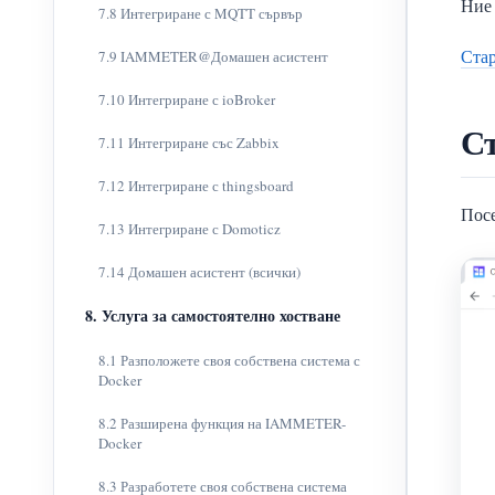
Ние 
7.8 Интегриране с MQTT сървър
Стар
7.9 IAMMETER@Домашен асистент
7.10 Интегриране с ioBroker
С
7.11 Интегриране със Zabbix
7.12 Интегриране с thingsboard
Посе
7.13 Интегриране с Domoticz
7.14 Домашен асистент (всички)
8. Услуга за самостоятелно хостване
8.1 Разположете своя собствена система с
Docker
8.2 Разширена функция на IAMMETER-
Docker
8.3 Разработете своя собствена система