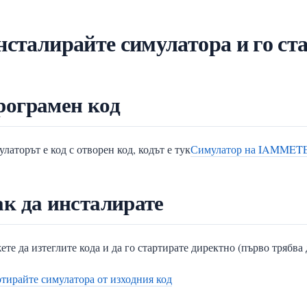
сталирайте симулатора и го ст
рограмен код
латорът е код с отворен код, кодът е тук
Симулатор на IAMMETE
к да инсталирате
те да изтеглите кода и да го стартирате директно (първо трябва 
тирайте симулатора от изходния код