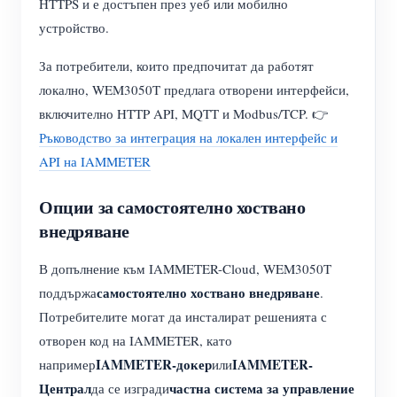
HTTPS и е достъпен през уеб или мобилно
устройство.
За потребители, които предпочитат да работят
локално, WEM3050T предлага отворени интерфейси,
включително HTTP API, MQTT и Modbus/TCP. 👉
Ръководство за интеграция на локален интерфейс и
API на IAMMETER
Опции за самостоятелно хоствано
внедряване
В допълнение към IAMMETER-Cloud, WEM3050T
самостоятелно хоствано внедряване
поддържа
.
Потребителите могат да инсталират решенията с
отворен код на IAMMETER, като
IAMMETER-докер
IAMMETER-
например
или
Централ
частна система за управление
да се изгради