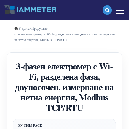
У дома
>
Продукти
>
Продукти
3-фазен електромер с Wi-Fi, разделена фаза, двупосочен, измерване
на нетна енергия, Modbus TCP/RTU
Еднофазен Wi-Fi измервател на енергия
(WEM3080)
3-фазен електромер с Wi-
Трифазен Wi-Fi измервател на енергия
Fi, разделена фаза,
(WEM3080T)
двупосочен, измерване на
Трифазен Wi-Fi измервател на енергия
нетна енергия, Modbus
(WEM3046T)
TCP/RTU
Трифазен Wi-Fi измервател на енергия
(WEM3050T)