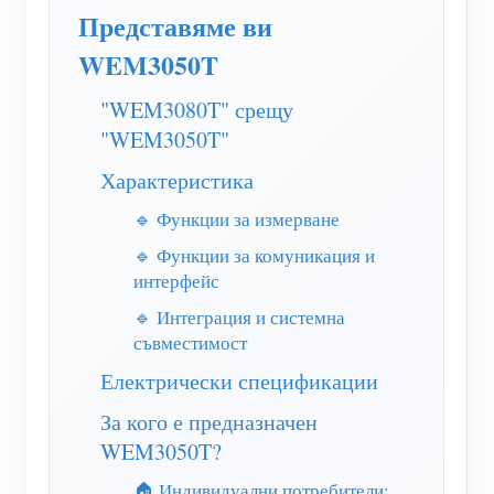
WiFi контролер за захранване
Представяме ви
IAMMETER Cloud Pro
WEM3050T
Услуга за самостоятелно хостване
"WEM3080T" срещу
EV зарядно устройство
"WEM3050T"
IAMMETER Симулатор
Характеристика
🔹 Функции за измерване
Виртуален измервателен уред
🔹 Функции за комуникация и
Система за енергийно прогнозиране и симулация
интерфейс
Приложения
🔹 Интеграция и системна
съвместимост
Енергиен монитор на слънчева фотоволтаична
Магазин
Електрически спецификации
система
Ресурси
За кого е предназначен
Монитор за потребление на електроенергия
Бърз старт на продукта
Общност
WEM3050T?
Система за управление на PV нагревател
Документ
Разработчик
🏠 Индивидуални потребители: