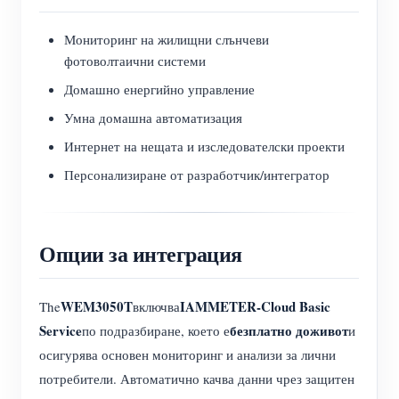
Мониторинг на жилищни слънчеви
фотоволтаични системи
Домашно енергийно управление
Умна домашна автоматизация
Интернет на нещата и изследователски проекти
Персонализиране от разработчик/интегратор
Опции за интеграция
WEM3050T
IAMMETER-Cloud Basic
The
включва
Service
безплатно доживот
по подразбиране, което е
и
осигурява основен мониторинг и анализи за лични
потребители. Автоматично качва данни чрез защитен