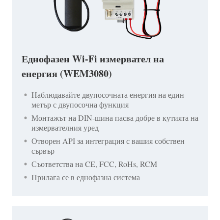
Еднофазен Wi-Fi измервател на
енергия (WEM3080)
Наблюдавайте двупосочната енергия на един
метър с двупосочна функция
Монтажът на DIN-шина пасва добре в кутията на
измервателния уред
Отворен API за интеграция с вашия собствен
сървър
Съответства на CE, FCC, RoHs, RCM
Прилага се в еднофазна система