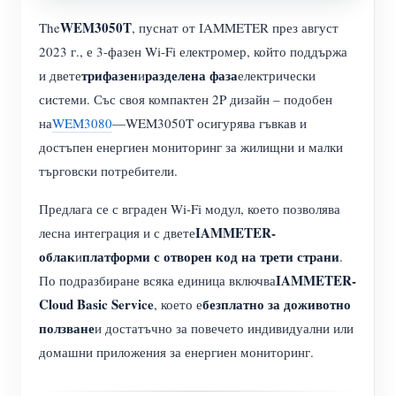
WEM3050T
The
, пуснат от IAMMETER през август
2023 г., е 3-фазен Wi-Fi електромер, който поддържа
трифазен
разделена фаза
и двете
и
електрически
системи. Със своя компактен 2P дизайн – подобен
на
WEM3080
—WEM3050T осигурява гъвкав и
достъпен енергиен мониторинг за жилищни и малки
търговски потребители.
Предлага се с вграден Wi-Fi модул, което позволява
IAMMETER-
лесна интеграция и с двете
облак
платформи с отворен код на трети страни
и
.
IAMMETER-
По подразбиране всяка единица включва
Cloud Basic Service
безплатно за доживотно
, което е
ползване
и достатъчно за повечето индивидуални или
домашни приложения за енергиен мониторинг.