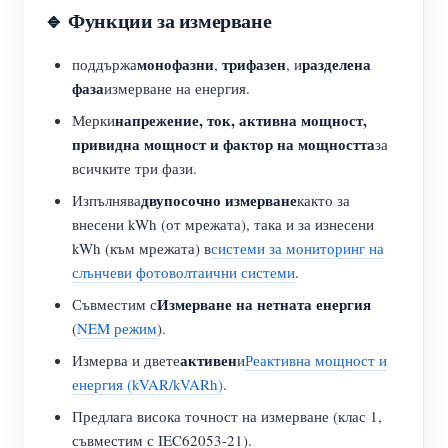
🔹 Функции за измерване
монофазни
трифазен
разделена
поддържа
,
, и
фаза
измерване на енергия.
напрежение, ток, активна мощност,
Мерки
привидна мощност и фактор на мощността
за
всичките три фази.
двупосочно измерване
Изпълнява
както за
внесени kWh (от мрежата), така и за изнесени
kWh (към мрежата) в
системи за мониторинг на
слънчеви фотоволтаични системи
.
Измерване на нетната енергия
Съвместим с
(
NEM режим
).
активен
Измерва и двете
и
Реактивна мощност и
енергия (kVAR/kVARh)
.
Предлага висока точност на измерване (клас 1,
съвместим с IEC62053-21).