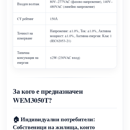
80V–277VAC (фазово напрежение), 140V–
Входен волтаж
480VAC (линейно напрежение)
CT рейтинг
150А
Напрежение: ±1.0%, Ток: ±1.0%, Активна
Точност на
мощност: ±1.0%, Активна енергия: Клас 1
измерване
(IEC62053-21)
Типична
консумация на
≤2W (230VAC вход)
енергия
За кого е предназначен
WEM3050T?
🏠 Индивидуални потребители:
Собственици на жилища, които