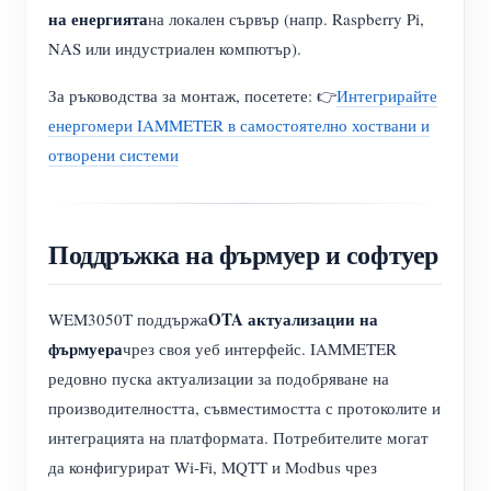
на енергията
на локален сървър (напр. Raspberry Pi,
NAS или индустриален компютър).
За ръководства за монтаж, посетете: 👉
Интегрирайте
енергомери IAMMETER в самостоятелно хоствани и
отворени системи
Поддръжка на фърмуер и софтуер
OTA актуализации на
WEM3050T поддържа
фърмуера
чрез своя уеб интерфейс. IAMMETER
редовно пуска актуализации за подобряване на
производителността, съвместимостта с протоколите и
интеграцията на платформата. Потребителите могат
да конфигурират Wi-Fi, MQTT и Modbus чрез