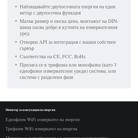
Наблюдавайте двупосочната енергия на един
метър с двупосочна функция
Малък размер и ниска цена, монтажът на DIN-
шина пасва добре в кутията на измервателния
уред
Отворен API за интеграция с вашия собствен
сървър
Съответства на CE, FCC, RoHs
Прилага се в трифазна или монофазна (като 3
еднофазни измервателни уреди) система, или
система с разделени фази
Монитор за консумация на енергия
Еднофазен WiFi измервател на енергия
Трифазен WiFi измервател на енергия
Монитор за потреблението на домашно електричество