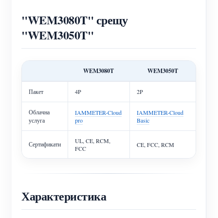
"WEM3080T" срещу
"WEM3050T"
WEM3080T
WEM3050T
Пакет
4P
2P
Облачна
IAMMETER-Cloud
IAMMETER-Cloud
услуга
pro
Basic
UL, CE, RCM,
Сертификати
CE, FCC, RCM
FCC
Характеристика