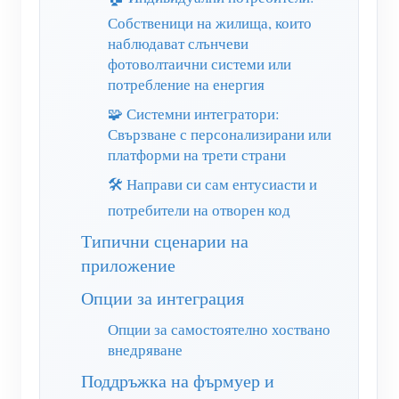
Домашна автоматизация
Собственици на жилища, които
Обучително видео
Разгледайте
Контакт
наблюдават слънчеви
Фабричен енергиен мониторинг
ЧЗВ
фотоволтаични системи или
Програма за награди
За нас
потребление на енергия
Новини
🧩 Системни интегратори:
Блогове
Свързване с персонализирани или
платформи на трети страни
🛠️ Направи си сам ентусиасти и
потребители на отворен код
Типични сценарии на
приложение
Опции за интеграция
Опции за самостоятелно хоствано
внедряване
Поддръжка на фърмуер и