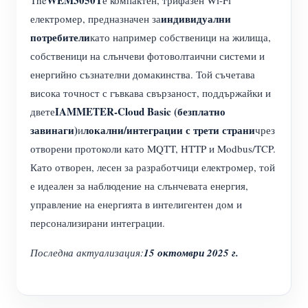
индивидуални
електромер, предназначен за
потребители
като например собственици на жилища,
собственици на слънчеви фотоволтаични системи и
енергийно съзнателни домакинства. Той съчетава
висока точност с гъвкава свързаност, поддържайки и
IAMMETER-Cloud Basic (безплатно
двете
завинаги)
локални/интеграции с трети страни
и
чрез
отворени протоколи като MQTT, HTTP и Modbus/TCP.
Като отворен, лесен за разработчици електромер, той
е идеален за наблюдение на слънчевата енергия,
управление на енергията в интелигентен дом и
персонализирани интеграции.
Последна актуализация:
15 октомври 2025 г.