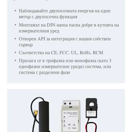
Наблюдавайте двупосочната енергия на един
метър с двупосочна функция
Монтажът на DIN-шина пасва добре в кутията на
измервателния уред
Отворен API за интеграция с вашия собствен
сървър
Съответства на CE, FCC, UL, RoHs, RCM
Прилага се в трифазна или монофазна (като 3
еднофазни измервателни уреди) система, или
система с разделени фази