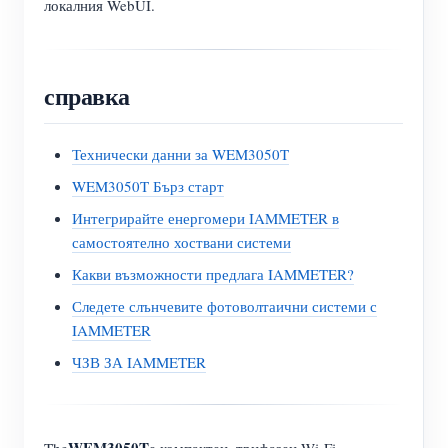
локалния WebUI.
справка
Технически данни за WEM3050T
WEM3050T Бърз старт
Интегрирайте енергомери IAMMETER в
самостоятелно хоствани системи
Какви възможности предлага IAMMETER?
Следете слънчевите фотоволтаични системи с
IAMMETER
ЧЗВ ЗА IAMMETER
WEM3050T
The
е компактен, трифазен Wi-Fi