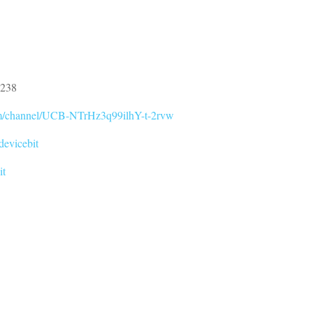
0238
om/channel/UCB-NTrHz3q99ilhY-t-2rvw
devicebit
it