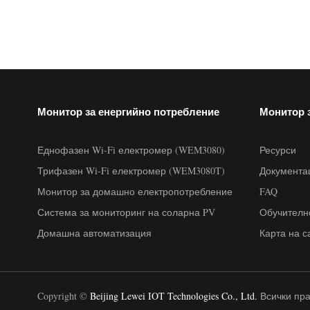
Монитор за енергийно потребление
Монитор 
Еднофазен Wi-Fi електромер (WEM3080)
Ресурси
Трифазен Wi-Fi електромер (WEM3080T)
Документа
Монитор за домашно електропотребление
FAQ
Система за мониторинг на соларна PV
Обучителн
Домашна автоматизация
Карта на с
Copyright ©
Beijing Lewei IOT Technologies Co., Ltd.
Всички пра