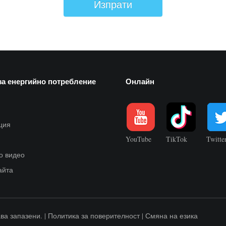
Изпрати
за енергийно потребление
Онлайн
ция
YouTube
TikTok
Twitte
о видео
айта
ва запазени. |
Политика за поверителност
|
Смяна на езика