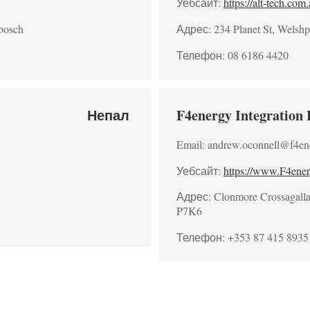
Уебсайт:
https://alt-tech.com
bosch
Адрес: 234 Planet St, Welshp
Телефон: 08 6186 4420
Непал
F4energy Integration 
Email: andrew.oconnell@f4en
Уебсайт:
https://www.F4ene
Адрес: Clonmore Crossagalla 
P7K6
Телефон: +353 87 415 8935