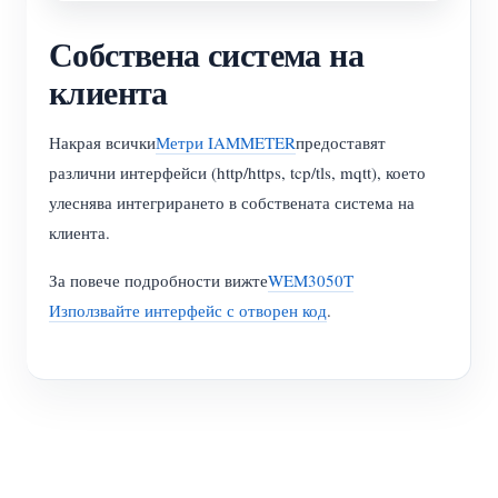
Собствена система на
клиента
Накрая всички
Метри IAMMETER
предоставят
различни интерфейси (http/https, tcp/tls, mqtt), което
улеснява интегрирането в собствената система на
клиента.
За повече подробности вижте
WEM3050T
Използвайте интерфейс с отворен код
.