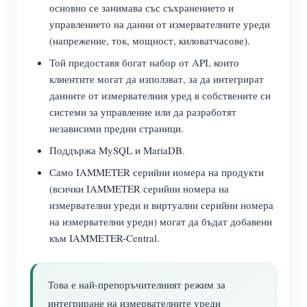
основно се занимава със съхранението и
управлението на данни от измервателните уреди
(напрежение, ток, мощност, киловатчасове).
Той предоставя богат набор от API, които
клиентите могат да използват, за да интегрират
данните от измервателния уред в собствените си
системи за управление или да разработят
независими предни страници.
Поддържа MySQL и MariaDB.
Само IAMMETER серийни номера на продукти
(всички IAMMETER серийни номера на
измервателни уреди и виртуални серийни номера
на измервателни уреди) могат да бъдат добавени
към IAMMETER-Central.
Това е най-препоръчителният режим за
интегриране на измервателните уреди