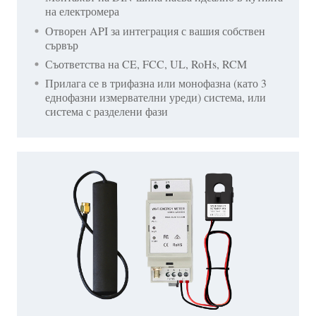
на електромера
Отворен API за интеграция с вашия собствен
сървър
Съответства на CE, FCC, UL, RoHs, RCM
Прилага се в трифазна или монофазна (като 3
еднофазни измервателни уреди) система, или
система с разделени фази