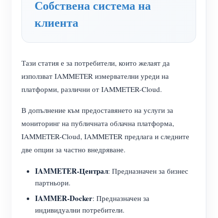
Собствена система на
WiFi контролер за захранване
клиента
IAMMETER Cloud Pro
Услуга за самостоятелно хостване
EV зарядно устройство
Тази статия е за потребители, които желаят да
използват IAMMETER измервателни уреди на
IAMMETER Симулатор
платформи, различни от IAMMETER-Cloud.
Виртуален измервателен уред
В допълнение към предоставянето на услуги за
Система за енергийно прогнозиране и симулация
мониторинг на публичната облачна платформа,
Приложения
IAMMETER-Cloud, IAMMETER предлага и следните
две опции за частно внедряване.
Енергиен монитор на слънчева фотоволтаична
Магазин
IAMMETER-Централ
: Предназначен за бизнес
система
Ресурси
партньори.
Монитор за потребление на електроенергия
Бърз старт на продукта
Общност
IAMMER-Docker
: Предназначен за
индивидуални потребители.
Система за управление на фотоволтаични
Документ
Разработчик