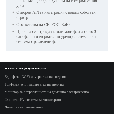
шина пасва добре в кутията на измервателния
уред
Отворен API за интеграция с вашия собствен
сървър
Съответства на CE, FCC, RoHs
Прилага се в трифазна или монофазна (като 3
еднофазни измервателни уреди) система, или
система с разделени фази
Монитор за консумация на енергия
Еднофазен WiFi измервател на енергия
Трифазен WiFi измервател на енергия
Монитор за потреблението на домашно електричество
Слънчева PV система за мониторинг
Домашна автоматизация