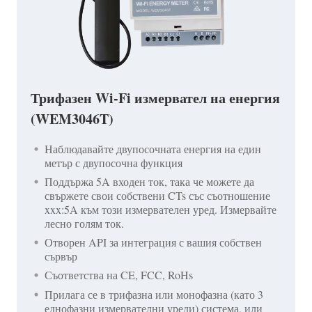
Трифазен Wi-Fi измервател на енергия
(WEM3046T)
Наблюдавайте двупосочната енергия на един
метър с двупосочна функция
Поддържа 5A входен ток, така че можете да
свържете свои собствени CTs със съотношение
xxx:5A към този измервателен уред. Измервайте
лесно голям ток.
Отворен API за интеграция с вашия собствен
сървър
Съответства на CE, FCC, RoHs
Прилага се в трифазна или монофазна (като 3
еднофазни измервателни уреди) система, или