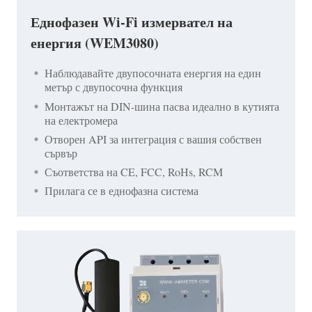
Еднофазен Wi-Fi измервател на
енергия (WEM3080)
Наблюдавайте двупосочната енергия на един
метър с двупосочна функция
Монтажът на DIN-шина пасва идеално в кутията
на електромера
Отворен API за интеграция с вашия собствен
сървър
Съответства на CE, FCC, RoHs, RCM
Прилага се в еднофазна система