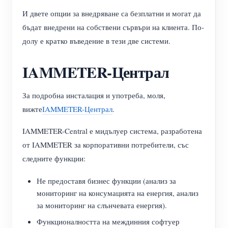
нагреватели
И двете опции за внедряване са безплатни и могат да
Обучително видео
Разгледайте
Контакт
бъдат внедрени на собствени сървъри на клиента. По-
Домашна автоматизация
ЧЗВ
Програма за награди
долу е кратко въведение в тези две системи.
За нас
Фабричен енергиен мониторинг
Новини
IAMMETER-Централ
Блогове
За подробна инсталация и употреба, моля,
вижте
IAMMETER-Централ
.
IAMMETER-Central е мидълуер система, разработена
от IAMMETER за корпоративни потребители, със
следните функции:
Не предоставя бизнес функции (анализ за
мониторинг на консумацията на енергия, анализ
за мониторинг на слънчевата енергия).
Функционалността на междинния софтуер