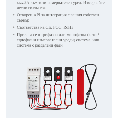
xxx:5A към този измервателен уред. Измервайте
лесно голям ток.
Отворен API за интеграция с вашия собствен
сървър
Съответства на CE, FCC, RoHs
Прилага се в трифазна или монофазна (като 3
еднофазни измервателни уреди) система, или
система с разделени фази