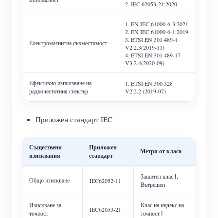
2. IEC 62053-21:2020
1. EN IEC 61000-6-3:2021
2. EN IEC 61000-6-1:2019
3. ETSI EN 301 489-1
Електромагнитна съвместимост
V2.2.3(2019-11)
4. ETSI EN 301 489-17
V3.2.4(2020-09)
Ефективно използване на
1. ETSI EN 300 328
радиочестотния спектър
V2.2.2 (2019-07)
Приложен стандарт IEC
Съществени
Приложен
Метри от класа
изисквания
стандарт
Защитен клас Ⅰ,
Общо изискване
IEC62052-11
Вътрешен
Изискване за
Клас на индекс на
IEC62053-21
точност
точност Ⅰ