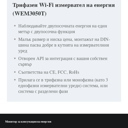
Трифазен Wi-Fi измервател на енергия
(WEM3050T)
Наблюдавайте двупосочната енергия на един
метър с двупосочна функция
Малък размер и ниска цена, монтажът на DIN-
шина пасва добре в кутията на измервателния
уред
Отворен API за интеграция с вашия собствен
сървър
Съответства на CE, FCC, RoHs
Прилага се в трифазна или монофазна (като 3
еднофазни измервателни уреди) система, или
система с разделени фази
Монитор за консумация на енергия