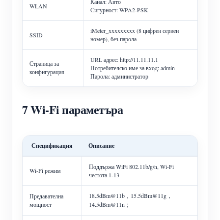
Канал: Авто
WLAN
Сигурност: WPA2-PSK
iMeter_xxxxxxxxx (8 цифрен сериен
SSID
номер), без парола
URL адрес: http://11.11.11.1
Страница за
Потребителско име за вход: admin
конфигурация
Парола: администратор
7 Wi-Fi параметъра
Спецификация
Описание
Поддържа WiFi 802.11b/g/n, Wi-Fi
Wi-Fi режим
честота 1-13
18.5dBm@11b，15.5dBm@11g，
Предавателна
мощност
14.5dBm@11n；