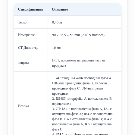
Спецификация
Описание
Тегло
0,40 кг
Измерение
90 × 36,5 × 58 mm (2 DIN полюса)
CT Диаметър
16 мм
IP51, приложен за предната част на
защита
продукта
1. AC вход: UA-жив проводник фаза A,
UB-жив проводник фаза B, UC-жив
проводник фаза C, UN-неутрален
проводник
2. RS485 интерфейс: A-положителен, B-
отрицателен
Връзка
3. CT: IA+ е положителна фаза A, IA- е
отрицателна фаза A; IB+ е положителна
фаза B, IB- е отрицателна фаза B; IC+ е
положителна фаза A, IC- е отрицателна
фаза C
4. SMA порт: Порт за външна антена