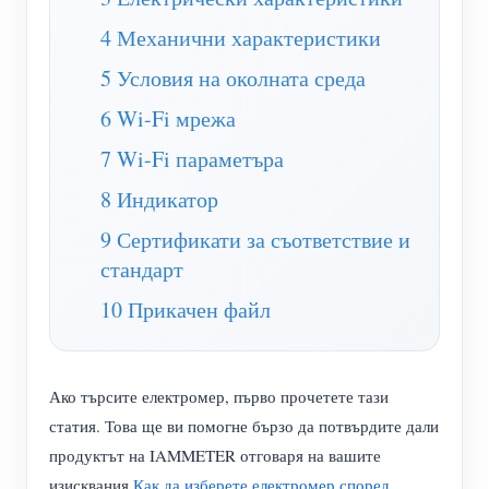
WiFi контролер за захранване
4 Механични характеристики
IAMMETER Cloud Pro
5 Условия на околната среда
Услуга за самостоятелно хостване
6 Wi-Fi мрежа
EV зарядно устройство
7 Wi-Fi параметъра
IAMMETER Симулатор
8 Индикатор
Виртуален измервателен уред
9 Сертификати за съответствие и
Система за енергийно прогнозиране и симулация
стандарт
Приложения
10 Прикачен файл
Енергиен монитор на слънчева фотоволтаична
Магазин
система
Ресурси
Ако търсите електромер, първо прочетете тази
статия. Това ще ви помогне бързо да потвърдите дали
Монитор за потребление на електроенергия
Бърз старт на продукта
Общност
продуктът на IAMMETER отговаря на вашите
Система за управление на фотоволтаични
Документ
Разработчик
изисквания.
Как да изберете електромер според