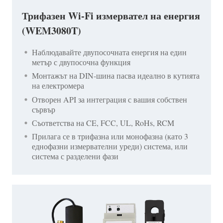
Трифазен Wi-Fi измервател на енергия
(WEM3080T)
Наблюдавайте двупосочната енергия на един
метър с двупосочна функция
Монтажът на DIN-шина пасва идеално в кутията
на електромера
Отворен API за интеграция с вашия собствен
сървър
Съответства на CE, FCC, UL, RoHs, RCM
Прилага се в трифазна или монофазна (като 3
еднофазни измервателни уреди) система, или
система с разделени фази