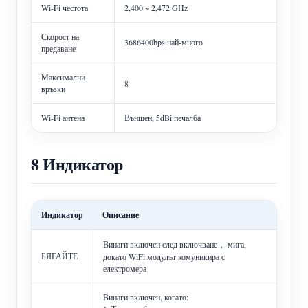
Wi-Fi честота
2,400 ~ 2,472 GHz
Скорост на
3686400bps най-много
предаване
Максимални
8
връзки
Wi-Fi антена
Външен, 5dBi печалба
8 Индикатор
Индикатор
Описание
Винаги включен след включване， мига,
БЯГАЙТЕ
докато WiFi модулът комуникира с
електромера
Винаги включен, когато: