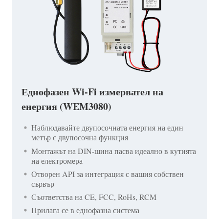
Еднофазен Wi-Fi измервател на
енергия (WEM3080)
Наблюдавайте двупосочната енергия на един
метър с двупосочна функция
Монтажът на DIN-шина пасва идеално в кутията
на електромера
Отворен API за интеграция с вашия собствен
сървър
Съответства на CE, FCC, RoHs, RCM
Прилага се в еднофазна система