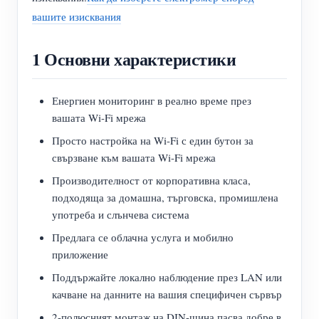
нагреватели
вашите изисквания
Обучително видео
Разгледайте
Контакт
Домашна автоматизация
ЧЗВ
Програма за награди
1 Основни характеристики
За нас
Фабричен енергиен мониторинг
Новини
Енергиен мониторинг в реално време през
Блогове
вашата Wi-Fi мрежа
Просто настройка на Wi-Fi с един бутон за
свързване към вашата Wi-Fi мрежа
Производителност от корпоративна класа,
подходяща за домашна, търговска, промишлена
употреба и слънчева система
Предлага се облачна услуга и мобилно
приложение
Поддържайте локално наблюдение през LAN или
качване на данните на вашия специфичен сървър
2-полюсният монтаж на DIN-шина пасва добре в