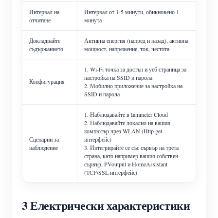
Интервал на
Интервал от 1-5 минути, обикновено 1
отчитане
минута
Докладвайте
Активна енергия (напред и назад), активна
съдържанието
мощност, напрежение, ток, честота
1. Wi-Fi точка за достъп и уеб страница за
настройка на SSID и парола
Конфигурация
2. Мобилно приложение за настройка на
SSID и парола
1. Наблюдавайте в Iammeter Cloud
2. Наблюдавайте локално на вашия
компютър чрез WLAN (Http get
Сценарии за
интерфейс)
наблюдение
3. Интегрирайте се със сървър на трета
страна, като например вашия собствен
сървър, PVoutput и HomeAssistant
(TCP/SSL интерфейс)
3 Електрически характеристики