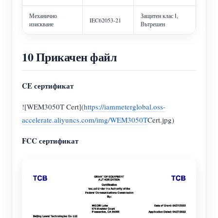
Механично
Защитен клас Ⅰ,
IEC62053-21
изискване
Вътрешен
10 Прикачен файл
CE сертификат
![WEM3050T Cert](
https://iammeterglobal.oss-
accelerate.aliyuncs.com/img/WEM3050T
Cert.jpg)
FCC сертификат