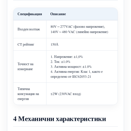
Спецификация
Описание
80V～277VAC (фазово напрежение),
Входен волтаж
140V～480 VAC (линейно напрежение)
CT рейтинг
150А
1. Напрежение: ±1,0%
2. Ток: ±1.0%
Точност на
3. Активна мощност: ±1.0%
измерване
4. Активна енергия: Клас 1, както е
определено от IEC62053-21
Типична
консумация на
≤2W (230VAC вход)
енергия
4 Механични характеристики