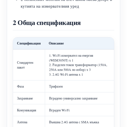
кутията на измервателния уред
2 Обща спецификация
Спецификация
Описание
1. Wi-Fi измервател на енергия
(WEM3050T) x 1
Стандартен
2. Разделен токов трансформатор (150A,
пакет
250A или 500A по избор) x 3
3. 2.4G Wi-Fi антена x 1
Фаза
Трифазен
Захранване
Вградено универсално захранване
Комуникация
Вграден Wi-Fi
Антена
Външна 2.4G антена с SMA мъжка