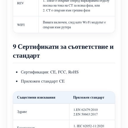
1. Токът е обърнат според маркираната отдолу
REV
посока на тока на CT за всяка фаза, или
2. CT е свързан към грешна фаза
Винаги включен, след като Wi-Fi модулът е
WIFI
свързан към рутера
9 Сертификати за съответствие и
стандарт
Сертификация: CE, FCC, RoHS
Приложен стандарт CE
Съществени изисквания
Приложен стандарт
1.EN 62479:2010
Здраве
2.EN 50663:2017
1. IEC 62052-11:2020
Безопасност