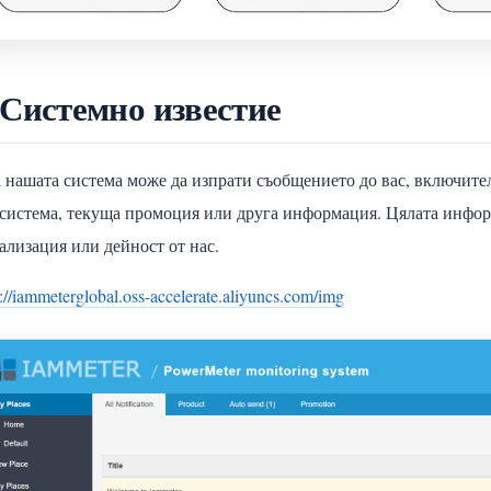
 Системно известие
 нашата система може да изпрати съобщението до вас, включит
система, текуща промоция или друга информация. Цялата инфор
ализация или дейност от нас.
s://iammeterglobal.oss-accelerate.aliyuncs.com/img