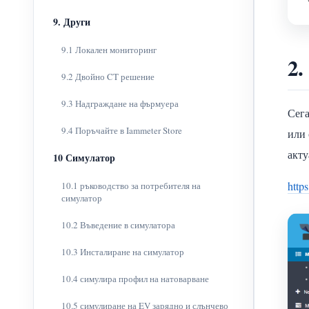
9. Други
9.1 Локален мониторинг
2.
9.2 Двойно CT решение
9.3 Надграждане на фърмуера
Сега
9.4 Поръчайте в Iammeter Store
или 
акту
10 Симулатор
http
10.1 ръководство за потребителя на
симулатор
10.2 Въведение в симулатора
10.3 Инсталиране на симулатор
10.4 симулира профил на натоварване
10.5 симулиране на EV зарядно и слънчево