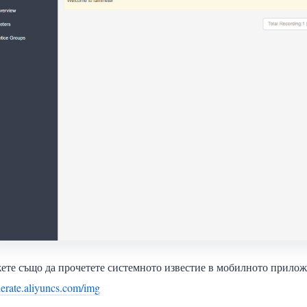
те също да прочетете системното известие в мобилното прилож
lerate.aliyuncs.com/img