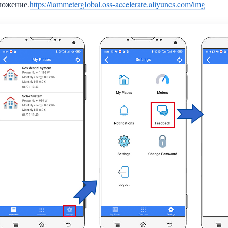
ложение.
https://iammeterglobal.oss-accelerate.aliyuncs.com/img