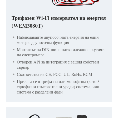
Трифазен Wi-Fi измервател на енергия
(WEM3080T)
Наблюдавайте двупосочната енергия на един
метър с двупосочна функция
Монтажът на DIN-шина пасва идеално в кутията
на електромера
Отворен API за интеграция с вашия собствен
сървър
Съответства на CE, FCC, UL, RoHs, RCM
Прилага се в трифазна или монофазна (като 3
еднофазни измервателни уреди) система, или
система с разделени фази