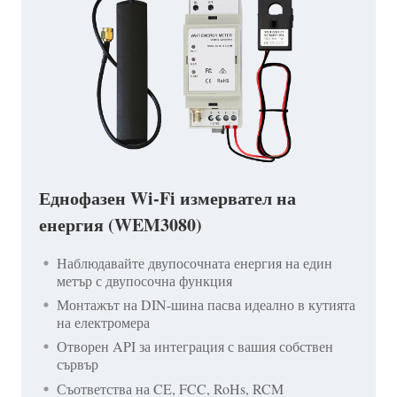
Еднофазен Wi-Fi измервател на
енергия (WEM3080)
Наблюдавайте двупосочната енергия на един
метър с двупосочна функция
Монтажът на DIN-шина пасва идеално в кутията
на електромера
Отворен API за интеграция с вашия собствен
сървър
Съответства на CE, FCC, RoHs, RCM