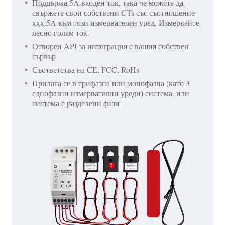
Поддържа 5A входен ток, така че можете да
свържете свои собствени CTs със съотношение
xxx:5A към този измервателен уред. Измервайте
лесно голям ток.
Отворен API за интеграция с вашия собствен
сървър
Съответства на CE, FCC, RoHs
Прилага се в трифазна или монофазна (като 3
еднофазни измервателни уреди) система, или
система с разделени фази