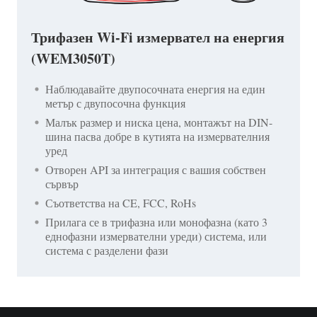
Трифазен Wi-Fi измервател на енергия
(WEM3050T)
Наблюдавайте двупосочната енергия на един
метър с двупосочна функция
Малък размер и ниска цена, монтажът на DIN-
шина пасва добре в кутията на измервателния
уред
Отворен API за интеграция с вашия собствен
сървър
Съответства на CE, FCC, RoHs
Прилага се в трифазна или монофазна (като 3
еднофазни измервателни уреди) система, или
система с разделени фази