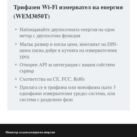
Трифазен Wi-Fi измервател на енергия
(WEM3050T)
Наблюдавайте двупосочната енергия на един
метър с двупосочна функция
Малък размер и ниска цена, монтажът на DIN-
шина пасва добре в кутията на измервателния
уред
Отворен API за интеграция с вашия собствен
сървър
Съответства на CE, FCC, RoHs
Прилага се в трифазна или монофазна (като 3
еднофазни измервателни уреди) система, или
система с разделени фази
Монитор за консумация на енергия