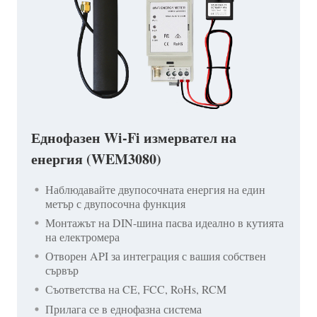
Еднофазен Wi-Fi измервател на
енергия (WEM3080)
Наблюдавайте двупосочната енергия на един
метър с двупосочна функция
Монтажът на DIN-шина пасва идеално в кутията
на електромера
Отворен API за интеграция с вашия собствен
сървър
Съответства на CE, FCC, RoHs, RCM
Прилага се в еднофазна система