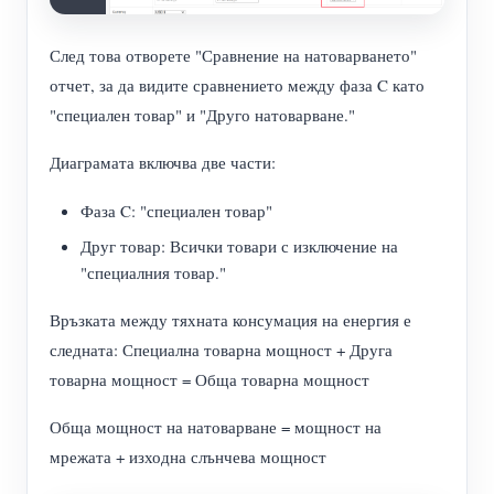
След това отворете "Сравнение на натоварването"
отчет, за да видите сравнението между фаза C като
"специален товар" и "Друго натоварване."
Диаграмата включва две части:
Фаза C: "специален товар"
Друг товар: Всички товари с изключение на
"специалния товар."
Връзката между тяхната консумация на енергия е
следната: Специална товарна мощност + Друга
товарна мощност = Обща товарна мощност
Обща мощност на натоварване = мощност на
мрежата + изходна слънчева мощност