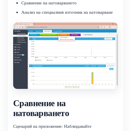
Сравнение на натоварването
нагреватели
Обучително видео
Разгледайте
Контакт
Анализ на специалния източник на натоварване
Домашна автоматизация
ЧЗВ
Програма за награди
За нас
Фабричен енергиен мониторинг
Новини
Блогове
Сравнение на
натоварването
Сценарий на приложение: Наблюдавайте