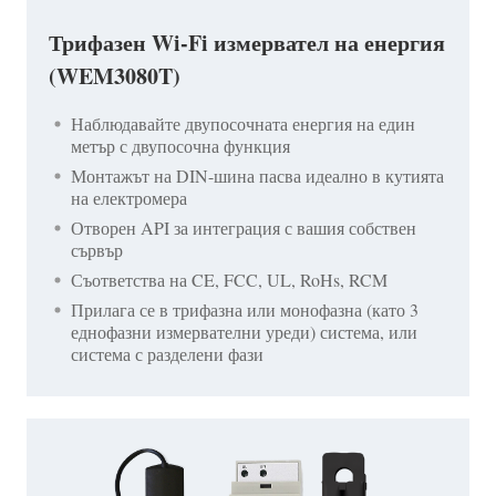
Трифазен Wi-Fi измервател на енергия
(WEM3080T)
Наблюдавайте двупосочната енергия на един
метър с двупосочна функция
Монтажът на DIN-шина пасва идеално в кутията
на електромера
Отворен API за интеграция с вашия собствен
сървър
Съответства на CE, FCC, UL, RoHs, RCM
Прилага се в трифазна или монофазна (като 3
еднофазни измервателни уреди) система, или
система с разделени фази