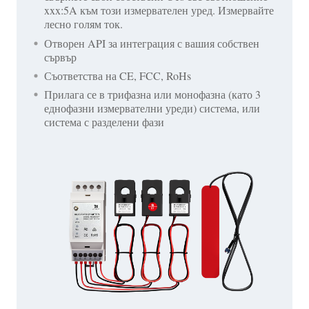
xxx:5A към този измервателен уред. Измервайте
лесно голям ток.
Отворен API за интеграция с вашия собствен
сървър
Съответства на CE, FCC, RoHs
Прилага се в трифазна или монофазна (като 3
еднофазни измервателни уреди) система, или
система с разделени фази