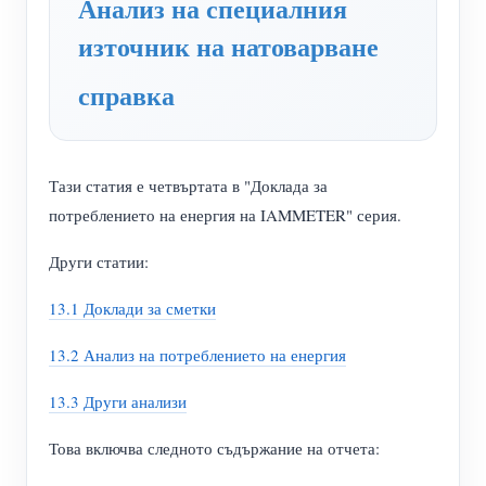
Анализ на специалния
WiFi контролер за захранване
източник на натоварване
IAMMETER Cloud Pro
справка
Услуга за самостоятелно хостване
EV зарядно устройство
IAMMETER Симулатор
Тази статия е четвъртата в "Доклада за
Виртуален измервателен уред
потреблението на енергия на IAMMETER" серия.
Система за енергийно прогнозиране и симулация
Други статии:
Приложения
13.1 Доклади за сметки
Енергиен монитор на слънчева фотоволтаична
Магазин
13.2 Анализ на потреблението на енергия
система
Ресурси
13.3 Други анализи
Монитор за потребление на електроенергия
Бърз старт на продукта
Общност
Това включва следното съдържание на отчета:
Система за управление на фотоволтаични
Документ
Разработчик