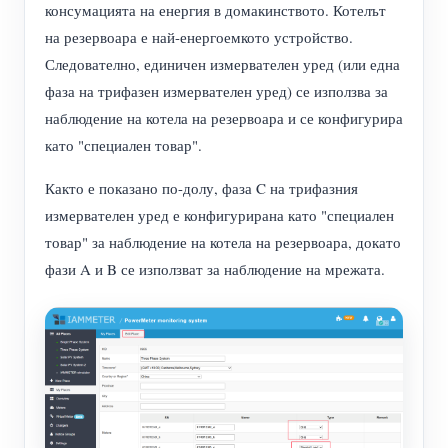
консумацията на енергия в домакинството. Котелът
на резервоара е най-енергоемкото устройство.
Следователно, единичен измервателен уред (или една
фаза на трифазен измервателен уред) се използва за
наблюдение на котела на резервоара и се конфигурира
като "специален товар".
Както е показано по-долу, фаза C на трифазния
измервателен уред е конфигурирана като "специален
товар" за наблюдение на котела на резервоара, докато
фази A и B се използват за наблюдение на мрежата.