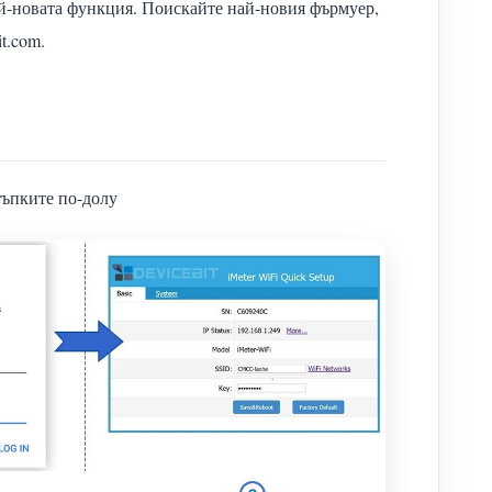
най-новата функция. Поискайте най-новия фърмуер,
t.com.
стъпките по-долу