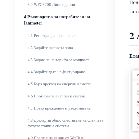
Поня
3.5 WPC3700 Лист с данни
като
4 Ръководство за потребителя на
Iammeter
2 
4.1 Регистрация в Iammeter
4.2 Задайте часовата зона
Ета
4.3 Задаване на тарифа за мощност
4.4 Задайте дата на фактуриране
4.5 Бърз преглед на енергия и сметка
4.6 Прогноза за енергия и сметки
4.7 Предупреждение и уведомяване
4.8 Доклад за общо спестяване на слънчева
фотоволтаична система
4.9 Преглед на данни от WeChat