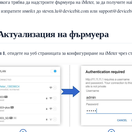
кога трябва да надстроите фърмуера на iMeter, за да получите 
 изпратите имейл до steven.lu@devicebit.com или support@devicebi
Актуализация на фърмуера
п 1
, отидете на уеб страницата за конфигуриране на iMeter чрез 