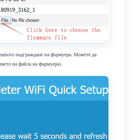
пешното надграждане на фърмуера. Можете да
името на файла на фърмуера).