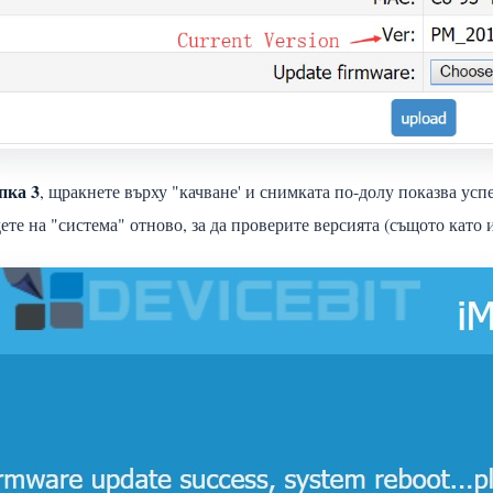
пка 3
, щракнете върху "качване' и снимката по-долу показва ус
ете на "система" отново, за да проверите версията (същото като 