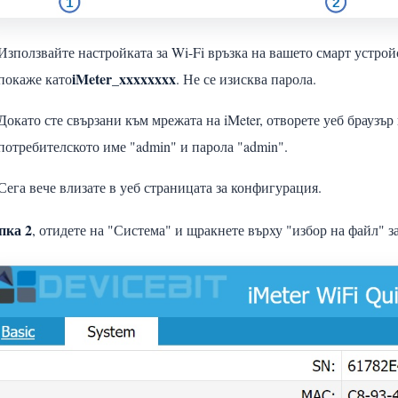
Използвайте настройката за Wi-Fi връзка на вашето смарт устройс
iMeter_xxxxxxxx
покаже като
. Не се изисква парола.
Докато сте свързани към мрежата на iMeter, отворете уеб браузър
потребителското име "admin" и парола "admin".
Сега вече влизате в уеб страницата за конфигурация.
пка 2
, отидете на "Система" и щракнете върху "избор на файл" з