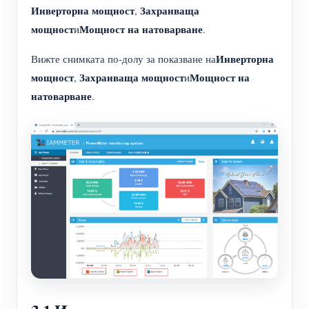
Инверторна мощност
Захранваща
,
мощност
Мощност на натоварване
и
.
Инверторна
Вижте снимката по-долу за показване на
мощност
Захранваща мощност
Мощност на
,
и
натоварване
.