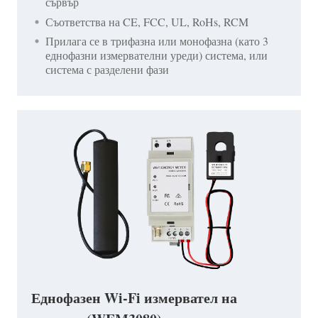
сървър
Съответства на CE, FCC, UL, RoHs, RCM
Прилага се в трифазна или монофазна (като 3
еднофазни измервателни уреди) система, или
система с разделени фази
Еднофазен Wi-Fi измервател на