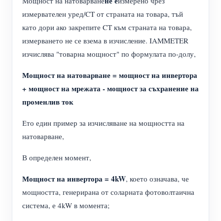
не е
Мощност на натоварване
измерено чрез
измервателен уред/CT от страната на товара, тъй
като дори ако закрепите CT към страната на товара,
измерването не се взема в изчисление. IAMMETER
изчислява "товарна мощност" по формулата по-долу,
Мощност на натоварване = мощност на инвертора
+ мощност на мрежата - мощност за съхранение на
променлив ток
Ето един пример за изчисляване на мощността на
натоварване,
В определен момент,
Мощност на инвертора = 4kW
, което означава, че
мощността, генерирана от соларната фотоволтаична
система, е 4kW в момента;