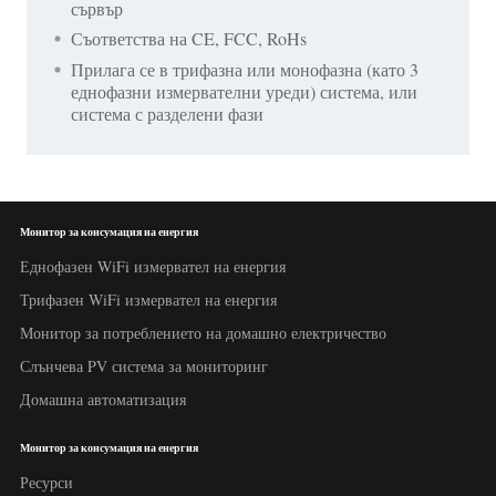
сървър
Съответства на CE, FCC, RoHs
Прилага се в трифазна или монофазна (като 3
еднофазни измервателни уреди) система, или
система с разделени фази
Монитор за консумация на енергия
Еднофазен WiFi измервател на енергия
Трифазен WiFi измервател на енергия
Монитор за потреблението на домашно електричество
Слънчева PV система за мониторинг
Домашна автоматизация
Монитор за консумация на енергия
Ресурси