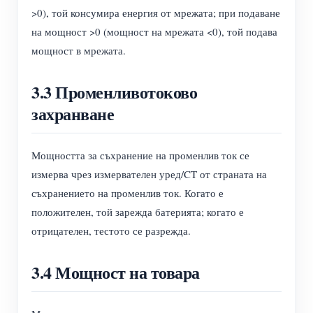
>0), той консумира енергия от мрежата; при подаване
на мощност >0 (мощност на мрежата <0), той подава
мощност в мрежата.
3.3 Променливотоково
захранване
Мощността за съхранение на променлив ток се
измерва чрез измервателен уред/CT от страната на
съхранението на променлив ток. Когато е
положителен, той зарежда батерията; когато е
отрицателен, тестото се разрежда.
3.4 Мощност на товара