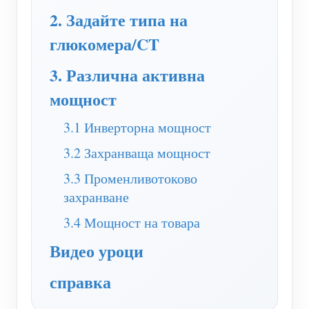
WiFi контролер за захранване
2. Задайте типа на
IAMMETER Cloud Pro
глюкомера/CT
Услуга за самостоятелно хостване
3. Различна активна
EV зарядно устройство
мощност
IAMMETER Симулатор
3.1 Инверторна мощност
Виртуален измервателен уред
3.2 Захранваща мощност
Система за енергийно прогнозиране и симулация
3.3 Променливотоково
Приложения
захранване
Енергиен монитор на слънчева фотоволтаична
3.4 Мощност на товара
Магазин
Видео уроци
система
Ресурси
Монитор за потребление на електроенергия
справка
Бърз старт на продукта
Общност
Система за управление на фотоволтаични
Документ
Разработчик