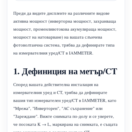
нагреватели
Обучително видео
Разгледайте
Контакт
Преди да видите дисплеите на различните видове
Домашна автоматизация
ЧЗВ
активна мощност (инверторна мощност, захранваща
Програма за награди
За нас
мощност, променливотокова акумулираща мощност,
Фабричен енергиен мониторинг
Новини
мощност на натоварване) на вашата слънчева
Блогове
фотоволтаична система, трябва да дефинирате типа
на измервателния уред/CT в IAMMETER.
1. Дефиниция на метър/CT
Според вашата действителна инсталация на
измервателния уред и CT, трябва да дефинирате
вашия тип измервателен уред/CT в IAMMETER, като
"Мрежа", "Инверторен", "AC съхранение" или
"Зареждане". Вижте снимката по-долу и се уверете,
че посоката K → L, маркирана на снимката, е същата