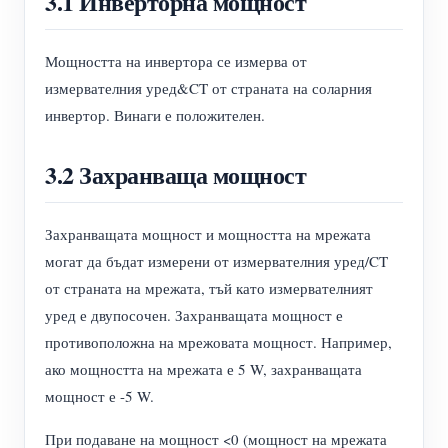
3.1 Инверторна мощност
Мощността на инвертора се измерва от
измервателния уред&CT от страната на соларния
инвертор. Винаги е положителен.
3.2 Захранваща мощност
Захранващата мощност и мощността на мрежата
могат да бъдат измерени от измервателния уред/CT
от страната на мрежата, тъй като измервателният
уред е двупосочен. Захранващата мощност е
противоположна на мрежовата мощност. Например,
ако мощността на мрежата е 5 W, захранващата
мощност е -5 W.
При подаване на мощност <0 (мощност на мрежата