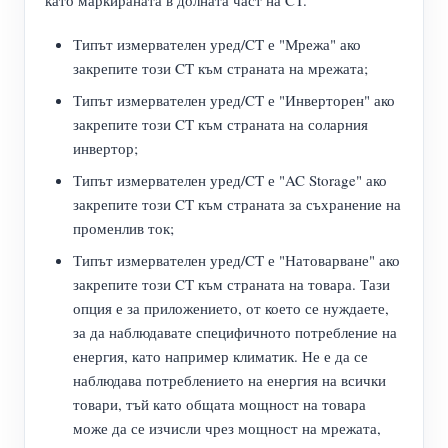
като маркираната в долната част на CT.
Типът измервателен уред/CT е "Мрежа" ако
закрепите този CT към страната на мрежата;
Типът измервателен уред/CT е "Инверторен" ако
закрепите този CT към страната на соларния
инвертор;
Типът измервателен уред/CT е "AC Storage" ако
закрепите този CT към страната за съхранение на
променлив ток;
Типът измервателен уред/CT е "Натоварване" ако
закрепите този CT към страната на товара. Тази
опция е за приложението, от което се нуждаете,
за да наблюдавате специфичното потребление на
енергия, като например климатик. Не е да се
наблюдава потреблението на енергия на всички
товари, тъй като общата мощност на товара
може да се изчисли чрез мощност на мрежата,