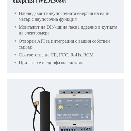
енергия (WEM3080)
Наблюдавайте двупосочната енергия на един
метър с двупосочна функция
Монтажът на DIN-шина пасва идеално в кутията
на електромера
Отворен API за интеграция с вашия собствен
сървър
Съответства на CE, FCC, RoHs, RCM
Прилага се в еднофазна система