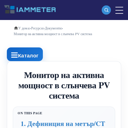
У дома
>
Ресурси
>
Документи
>
Продукти
Монитор на активна мощност в слънчева PV система
Еднофазен Wi-Fi измервател на енергия
(WEM3080)
Каталог
Трифазен Wi-Fi измервател на енергия
Монитор на активна
(WEM3080T)
мощност в слънчева PV
Трифазен Wi-Fi измервател на енергия
система
(WEM3046T)
Трифазен Wi-Fi измервател на енергия
(WEM3050T)
1. Дефиниция на метър/CT