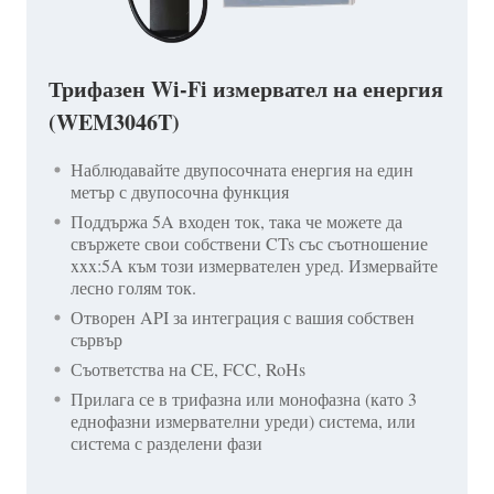
Трифазен Wi-Fi измервател на енергия
(WEM3046T)
Наблюдавайте двупосочната енергия на един
метър с двупосочна функция
Поддържа 5A входен ток, така че можете да
свържете свои собствени CTs със съотношение
xxx:5A към този измервателен уред. Измервайте
лесно голям ток.
Отворен API за интеграция с вашия собствен
сървър
Съответства на CE, FCC, RoHs
Прилага се в трифазна или монофазна (като 3
еднофазни измервателни уреди) система, или
система с разделени фази