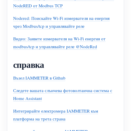
NodeRED от Modbus TCP
Nodered: Поискайте Wi-Fi измервателя на енергия
чрез Modbus/tcp и управлявайте реле
Видео: Заявете измервателя на Wi-Fi енергия от
modbus/tcp и управлявайте реле @NodeRed
справка
Възел IAMMETER в Github
Следете вашата слънчева фотоволтаична система с
Home Assistant
Интегрирайте електромера IAMMETER към
платформа на трета страна