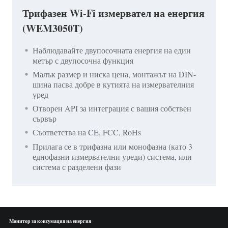
Трифазен Wi-Fi измервател на енергия
(WEM3050T)
Наблюдавайте двупосочната енергия на един
метър с двупосочна функция
Малък размер и ниска цена, монтажът на DIN-
шина пасва добре в кутията на измервателния
уред
Отворен API за интеграция с вашия собствен
сървър
Съответства на CE, FCC, RoHs
Прилага се в трифазна или монофазна (като 3
еднофазни измервателни уреди) система, или
система с разделени фази
Монитор за консумация на енергия