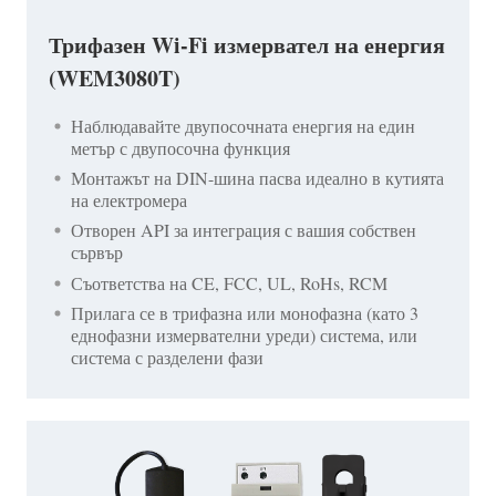
Трифазен Wi-Fi измервател на енергия
(WEM3080T)
Наблюдавайте двупосочната енергия на един
метър с двупосочна функция
Монтажът на DIN-шина пасва идеално в кутията
на електромера
Отворен API за интеграция с вашия собствен
сървър
Съответства на CE, FCC, UL, RoHs, RCM
Прилага се в трифазна или монофазна (като 3
еднофазни измервателни уреди) система, или
система с разделени фази