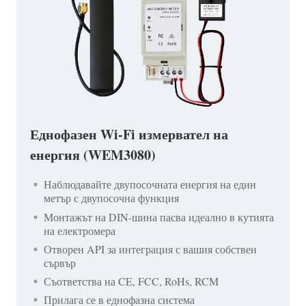
Еднофазен Wi-Fi измервател на
енергия (WEM3080)
Наблюдавайте двупосочната енергия на един
метър с двупосочна функция
Монтажът на DIN-шина пасва идеално в кутията
на електромера
Отворен API за интеграция с вашия собствен
сървър
Съответства на CE, FCC, RoHs, RCM
Прилага се в еднофазна система