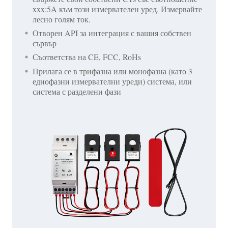
xxx:5A към този измервателен уред. Измервайте
лесно голям ток.
Отворен API за интеграция с вашия собствен
сървър
Съответства на CE, FCC, RoHs
Прилага се в трифазна или монофазна (като 3
еднофазни измервателни уреди) система, или
система с разделени фази