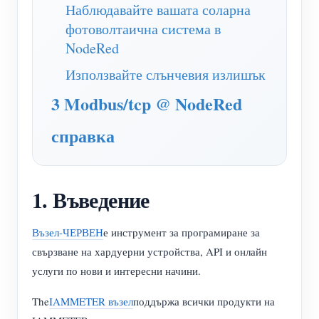
WiFi контролер за захранване
Наблюдавайте вашата соларна
фотоволтаична система в
IAMMETER Cloud Pro
NodeRed
Услуга за самостоятелно хостване
Използвайте слънчевия излишък
EV зарядно устройство
3 Modbus/tcp @ NodeRed
IAMMETER Симулатор
справка
Виртуален измервателен уред
Система за енергийно прогнозиране и симулация
1. Въведение
Приложения
Енергиен монитор на слънчева фотоволтаична
Магазин
Възел-ЧЕРВЕН
е инструмент за програмиране за
свързване на хардуерни устройства, API и онлайн
система
Ресурси
услуги по нови и интересни начини.
Монитор за потребление на електроенергия
Бърз старт на продукта
Общност
The
IAMMETER възел
поддържа всички продукти на
Система за управление на фотоволтаични
Документ
Разработчик