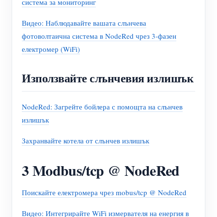
система за мониторинг
Видео: Наблюдавайте вашата слънчева
фотоволтаична система в NodeRed чрез 3-фазен
електромер (WiFi)
Използвайте слънчевия излишък
NodeRed: Загрейте бойлера с помощта на слънчев
излишък
Захранвайте котела от слънчев излишък
3 Modbus/tcp @ NodeRed
Поискайте електромера чрез mobus/tcp @ NodeRed
Видео: Интегрирайте WiFi измервателя на енергия в