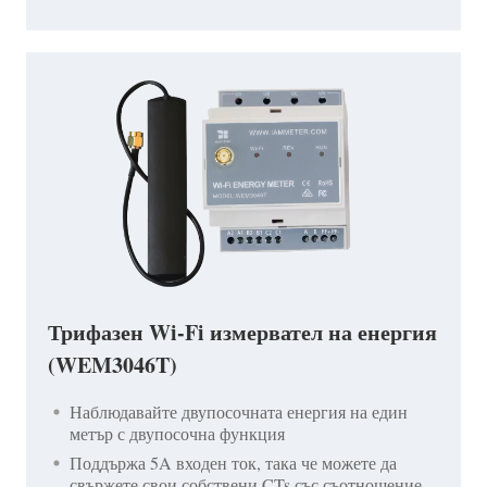
Трифазен Wi-Fi измервател на енергия
(WEM3046T)
Наблюдавайте двупосочната енергия на един
метър с двупосочна функция
Поддържа 5A входен ток, така че можете да
свържете свои собствени CTs със съотношение