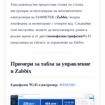
Това ръководство предоставя стъпка по стъпка
инструкции за интегриране на интелигентните
Zabbix
електромери на IAMMETER с
, мощна
платформа за мониторинг с отворен код. Следвайки
тази настройка, можете да визуализирате данни в
монофазни
трифазен
реално време и от двете
и
Wi-Fi
енергомери на таблата за управление на Zabbix.
Примери за табла за управление
в Zabbix
Еднофазен Wi-Fi електромер:
WEM3080