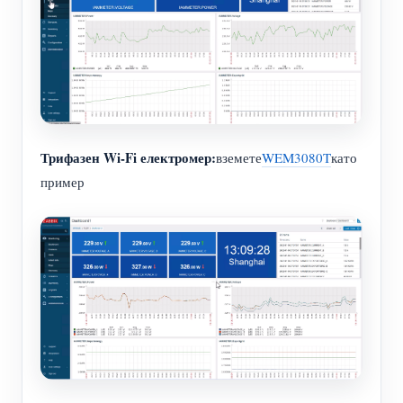
Трифазен Wi-Fi електромер:
вземете
WEM3080T
като
пример