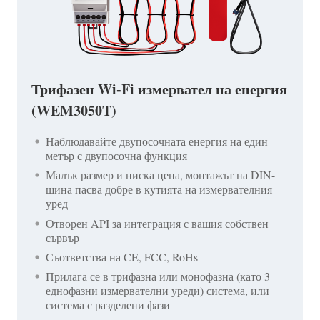
Трифазен Wi-Fi измервател на енергия
(WEM3050T)
Наблюдавайте двупосочната енергия на един
метър с двупосочна функция
Малък размер и ниска цена, монтажът на DIN-
шина пасва добре в кутията на измервателния
уред
Отворен API за интеграция с вашия собствен
сървър
Съответства на CE, FCC, RoHs
Прилага се в трифазна или монофазна (като 3
еднофазни измервателни уреди) система, или
система с разделени фази