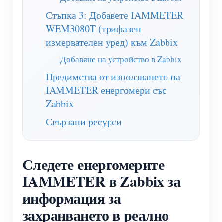
нагреватели
Стъпка 3: Добавете IAMMETER
Обучително видео
Разгледайте
Контакт
WEM3080T (трифазен
Домашна автоматизация
ЧЗВ
Програма за награди
измервателен уред) към Zabbix
За нас
Фабричен енергиен мониторинг
Новини
Добавяне на устройство в Zabbix
Блогове
Предимства от използването на
IAMMETER енергомери със
Zabbix
Свързани ресурси
Следете енергомерите
IAMMETER в Zabbix за
информация за
захранването в реално