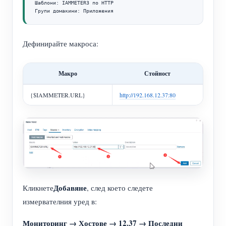
Шаблони: IAMMETER3 по HTTP

Групи домакини: Приложения
Дефинирайте макроса:
Макро
Стойност
{$IAMMETER.URL}
http://192.168.12.37:80
Добавяне
Кликнете
, след което следете
измервателния уред в:
Мониторинг → Хостове → 12.37 → Последни