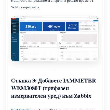
мощност, напрежение и енергия в реално време от
Wi-Fi енергомера.
Стъпка 3: Добавете IAMMETER
WEM3080T (трифазен
измервателен уред) към Zabbix
WEM3080T
е трифазен Wi-Fi електромер, идеален за