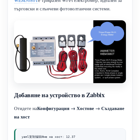
търговски и слънчеви фотоволтаични системи.
Добавяне на устройство в Zabbix
Конфигурация → Хостове → Създаване
Отидете на
на хост
yaml复制编辑Име на хост: 12.37
