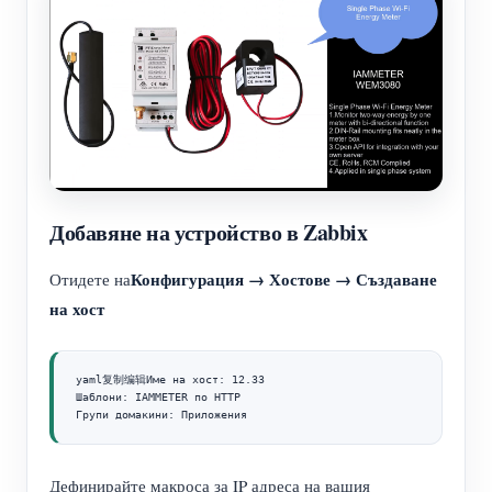
Добавяне на устройство в Zabbix
Конфигурация → Хостове → Създаване
Отидете на
на хост
yaml复制编辑Име на хост: 12.33

Шаблони: IAMMETER по HTTP

Групи домакини: Приложения
Дефинирайте макроса за IP адреса на вашия