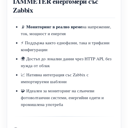
IAMMETER енергомери със
Zabbix
Мониторинг в реално време
📡
на напрежение,
ток, мощност и енергия
⚡ Поддържа както еднофазни, така и трифазни
конфигурации
🌍 Достъп до локални данни чрез HTTP API, без
нужда от облак
📈 Нативна интеграция със Zabbix с
импортируеми шаблони
🧩 Идеален за мониторинг на слънчеви
фотоволтаични системи, енергийни одити и
промишлена употреба