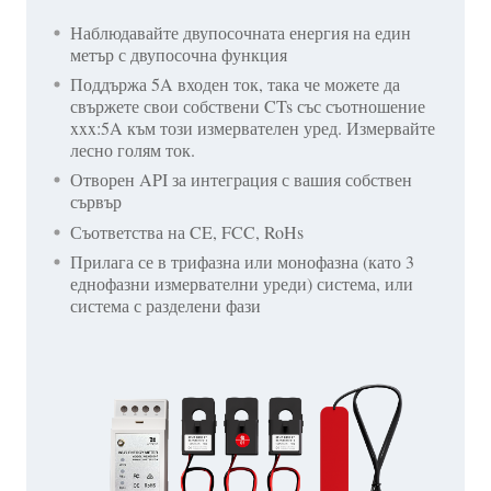
Наблюдавайте двупосочната енергия на един
метър с двупосочна функция
Поддържа 5A входен ток, така че можете да
свържете свои собствени CTs със съотношение
xxx:5A към този измервателен уред. Измервайте
лесно голям ток.
Отворен API за интеграция с вашия собствен
сървър
Съответства на CE, FCC, RoHs
Прилага се в трифазна или монофазна (като 3
еднофазни измервателни уреди) система, или
система с разделени фази