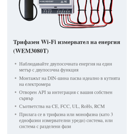
Трифазен Wi-Fi измервател на енергия
(WEM3080T)
Наблюдавайте двупосочната енергия на един
метър с двупосочна функция
Монтажът на DIN-шина пасва идеално в кутията
на електромера
Отворен API за интеграция с вашия собствен
сървър
Съответства на CE, FCC, UL, RoHs, RCM
Прилага се в трифазна или монофазна (като 3
еднофазни измервателни уреди) система, или
система с разделени фази