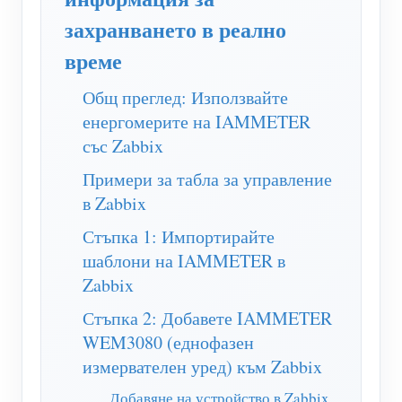
WiFi контролер за захранване
захранването в реално
IAMMETER Cloud Pro
време
Услуга за самостоятелно хостване
Общ преглед: Използвайте
EV зарядно устройство
енергомерите на IAMMETER
със Zabbix
IAMMETER Симулатор
Примери за табла за управление
Виртуален измервателен уред
в Zabbix
Система за енергийно прогнозиране и симулация
Стъпка 1: Импортирайте
Приложения
шаблони на IAMMETER в
Zabbix
Енергиен монитор на слънчева фотоволтаична
Магазин
Стъпка 2: Добавете IAMMETER
система
Ресурси
WEM3080 (еднофазен
Монитор за потребление на електроенергия
Бърз старт на продукта
Общност
измервателен уред) към Zabbix
Система за управление на фотоволтаични
Документ
Разработчик
Добавяне на устройство в Zabbix