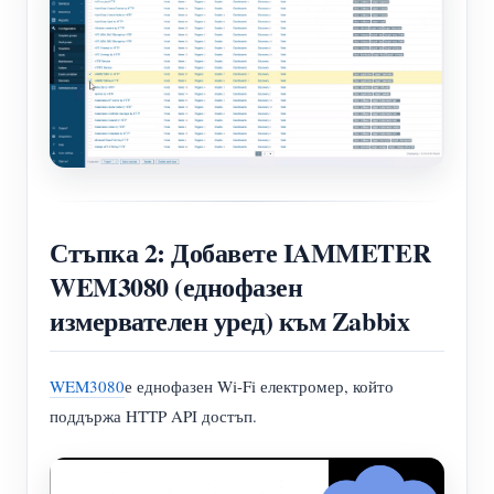
Стъпка 2: Добавете IAMMETER
WEM3080 (еднофазен
измервателен уред) към Zabbix
WEM3080
е еднофазен Wi-Fi електромер, който
поддържа HTTP API достъп.