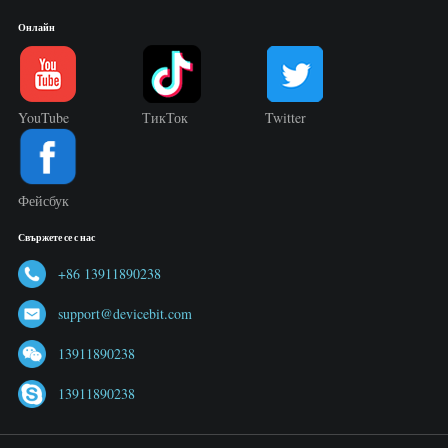
Онлайн
YouTube
ТикТок
Twitter
Фейсбук
Свържете се с нас
+86 13911890238
support@devicebit.com
13911890238
13911890238