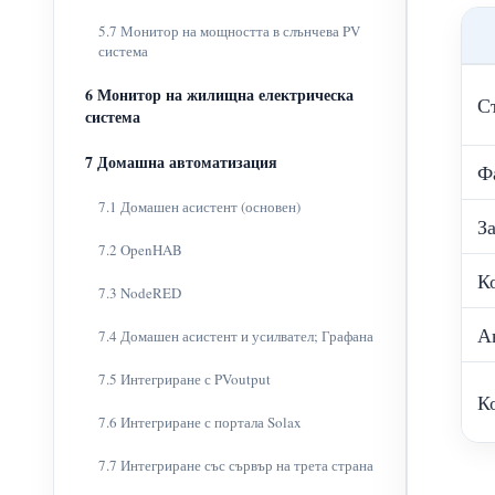
5.7 Монитор на мощността в слънчева PV
система
6 Монитор на жилищна електрическа
С
система
7 Домашна автоматизация
Ф
7.1 Домашен асистент (основен)
З
7.2 OpenHAB
К
7.3 NodeRED
А
7.4 Домашен асистент и усилвател; Графана
7.5 Интегриране с PVoutput
К
7.6 Интегриране с портала Solax
7.7 Интегриране със сървър на трета страна