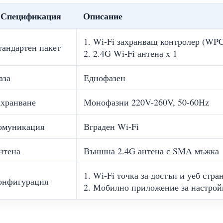
Спецификация
Описание
1. Wi-Fi захранващ контролер (WPC
тандартен пакет
2. 2.4G Wi-Fi антена x 1
аза
Еднофазен
ахранване
Монофазни 220V-260V, 50-60Hz
омуникация
Вграден Wi-Fi
нтена
Външна 2.4G антена с SMA мъжка
1. Wi-Fi точка за достъп и уеб стр
онфигурация
2. Мобилно приложение за настрой