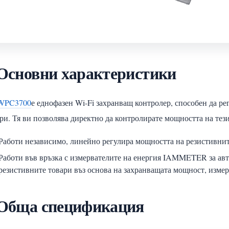
 Основни характеристики
WPC3700
е еднофазен Wi-Fi захранващ контролер, способен да р
ри. Тя ви позволява директно да контролирате мощността на тез
Работи независимо, линейно регулира мощността на резистивнит
Работи във връзка с измервателите на енергия IAMMETER за ав
резистивните товари въз основа на захранващата мощност, измер
 Обща спецификация