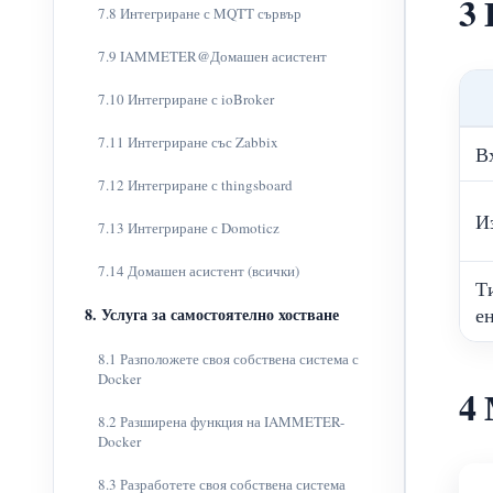
3
7.8 Интегриране с MQTT сървър
7.9 IAMMETER@Домашен асистент
7.10 Интегриране с ioBroker
7.11 Интегриране със Zabbix
В
7.12 Интегриране с thingsboard
И
7.13 Интегриране с Domoticz
7.14 Домашен асистент (всички)
Т
е
8. Услуга за самостоятелно хостване
8.1 Разположете своя собствена система с
Docker
4
8.2 Разширена функция на IAMMETER-
Docker
8.3 Разработете своя собствена система