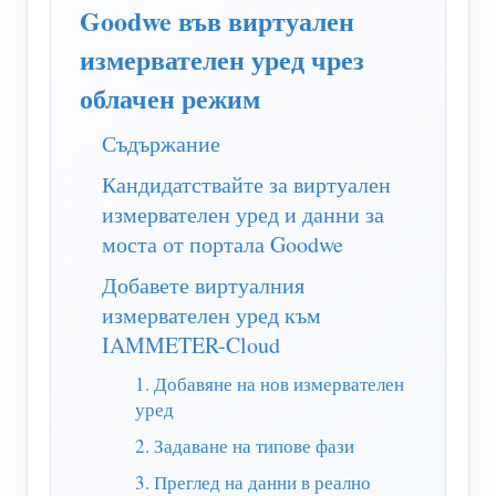
WiFi контролер за захранване
Goodwe във виртуален
IAMMETER Cloud Pro
измервателен уред чрез
облачен режим
Услуга за самостоятелно хостване
EV зарядно устройство
Съдържание
IAMMETER Симулатор
Кандидатствайте за виртуален
измервателен уред и данни за
Виртуален измервателен уред
моста от портала Goodwe
Система за енергийно прогнозиране и симулация
Добавете виртуалния
Приложения
измервателен уред към
IAMMETER-Cloud
Енергиен монитор на слънчева фотоволтаична
Магазин
1. Добавяне на нов измервателен
система
Ресурси
уред
Монитор за потребление на електроенергия
2. Задаване на типове фази
Бърз старт на продукта
Общност
Система за управление на фотоволтаични
3. Преглед на данни в реално
Документ
Разработчик