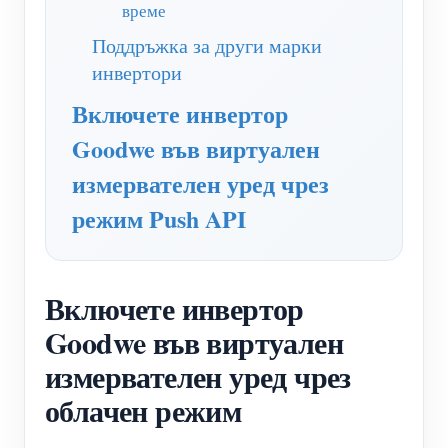
време
нагреватели
Обучително видео
Разгледайте
Контакт
Поддръжка за други марки
Домашна автоматизация
ЧЗВ
инвертори
Програма за награди
За нас
Фабричен енергиен мониторинг
Новини
Включете инвертор
Goodwe във виртуален
Блогове
измервателен уред чрез
режим Push API
Включете инвертор
Goodwe във виртуален
измервателен уред чрез
облачен режим