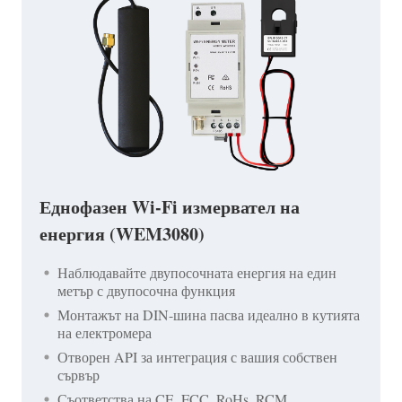
Еднофазен Wi-Fi измервател на
енергия (WEM3080)
Наблюдавайте двупосочната енергия на един
метър с двупосочна функция
Монтажът на DIN-шина пасва идеално в кутията
на електромера
Отворен API за интеграция с вашия собствен
сървър
Съответства на CE, FCC, RoHs, RCM