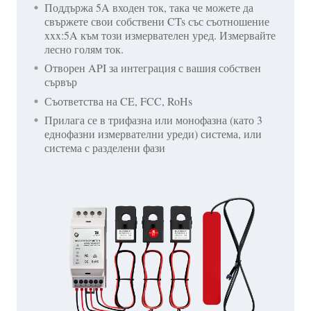
Поддържа 5A входен ток, така че можете да
свържете свои собствени CTs със съотношение
xxx:5A към този измервателен уред. Измервайте
лесно голям ток.
Отворен API за интеграция с вашия собствен
сървър
Съответства на CE, FCC, RoHs
Прилага се в трифазна или монофазна (като 3
еднофазни измервателни уреди) система, или
система с разделени фази