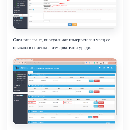
След запазване, виртуалният измервателен уред се
появява в списъка с измервателни уреди.