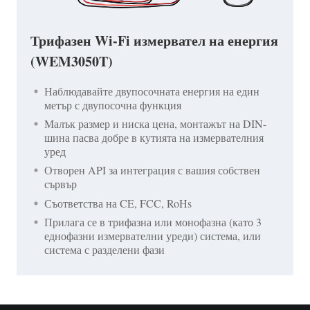
Трифазен Wi-Fi измервател на енергия
(WEM3050T)
Наблюдавайте двупосочната енергия на един
метър с двупосочна функция
Малък размер и ниска цена, монтажът на DIN-
шина пасва добре в кутията на измервателния
уред
Отворен API за интеграция с вашия собствен
сървър
Съответства на CE, FCC, RoHs
Прилага се в трифазна или монофазна (като 3
еднофазни измервателни уреди) система, или
система с разделени фази