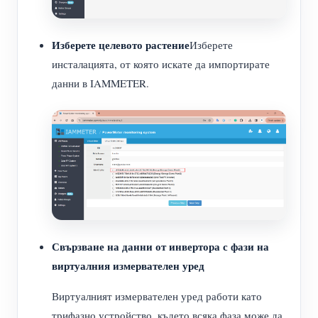
Изберете целевото растение
Изберете
инсталацията, от която искате да импортирате
данни в IAMMETER.
Свързване на данни от инвертора с фази на
виртуалния измервателен уред
Виртуалният измервателен уред работи като
трифазно устройство, където всяка фаза може да