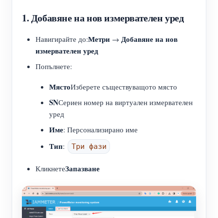
1. Добавяне на нов измервателен уред
Метри
Добавяне на нов
Навигирайте до:
→
измервателен уред
Попълнете:
Място
Изберете съществуващото място
SN
Сериен номер на виртуален измервателен
уред
Име
: Персонализирано име
Тип
:
Три фази
Запазване
Кликнете