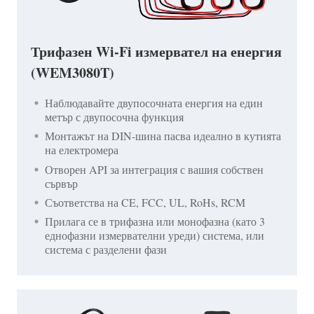
Трифазен Wi-Fi измервател на енергия
(WEM3080T)
Наблюдавайте двупосочната енергия на един
метър с двупосочна функция
Монтажът на DIN-шина пасва идеално в кутията
на електромера
Отворен API за интеграция с вашия собствен
сървър
Съответства на CE, FCC, UL, RoHs, RCM
Прилага се в трифазна или монофазна (като 3
еднофазни измервателни уреди) система, или
система с разделени фази