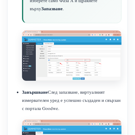
изберете само Фаза А и щракнете
Запазване
върху
.
Завършване
След запазване, виртуалният
измервателен уред е успешно създаден и свързан
с портала Goodwe.