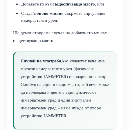
съществуващо място
Добавете го към
, или
ново място
Създайте
и свържете виртуалния
измервателен уред.
Ще демонстрираме случая на добавянето му към
съществуващо място.
Случай на употреба
Ако клиентът вече има
мрежов измервателен уред (физическо
устройство IAMMETER) и соларен инвертор
Goodwe на едно и също място, той вече може
да наблюдава и двете с един физически
измервателен уред и един виртуален
измервателен уред – няма нужда от второ
устройство IAMMETER.