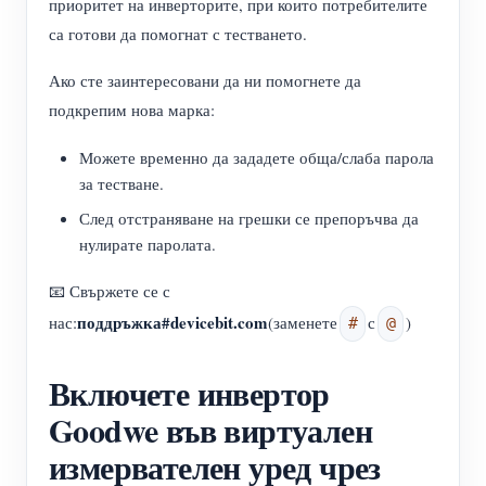
приоритет на инверторите, при които потребителите
са готови да помогнат с тестването.
Ако сте заинтересовани да ни помогнете да
подкрепим нова марка:
Можете временно да зададете обща/слаба парола
за тестване.
След отстраняване на грешки се препоръчва да
нулирате паролата.
📧 Свържете се с
поддръжка#devicebit.com
нас:
(заменете
с
)
#
@
Включете инвертор
Goodwe във виртуален
измервателен уред чрез