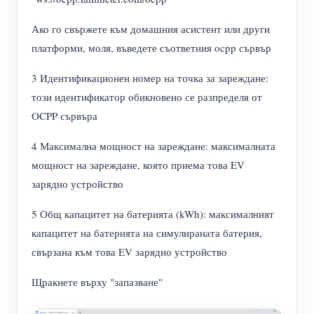
Ако го свържете към домашния асистент или други
платформи, моля, въведете съответния ocpp сървър
3 Идентификационен номер на точка за зареждане:
този идентификатор обикновено се разпределя от
OCPP сървъра
4 Максимална мощност на зареждане: максималната
мощност на зареждане, която приема това EV
зарядно устройство
5 Общ капацитет на батерията (kWh): максималният
капацитет на батерията на симулираната батерия,
свързана към това EV зарядно устройство
Щракнете върху "запазване"