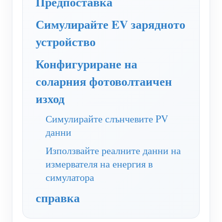
Предпоставка
WiFi контролер за захранване
Симулирайте EV зарядното
IAMMETER Cloud Pro
устройство
Услуга за самостоятелно хостване
Конфигуриране на
EV зарядно устройство
соларния фотоволтаичен
IAMMETER Симулатор
изход
Виртуален измервателен уред
Система за енергийно прогнозиране и симулация
Симулирайте слънчевите PV
данни
Приложения
Използвайте реалните данни на
Енергиен монитор на слънчева фотоволтаична
Магазин
измервателя на енергия в
симулатора
система
Ресурси
справка
Монитор за потребление на електроенергия
Бърз старт на продукта
Общност
Система за управление на фотоволтаични
Документ
Разработчик