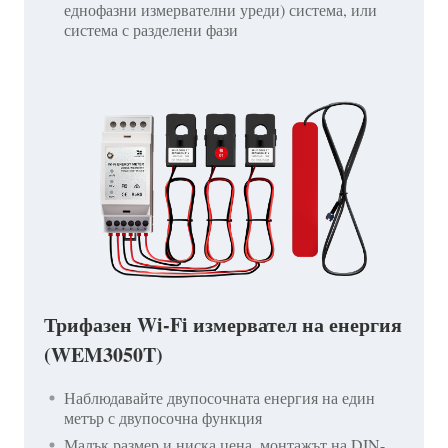
еднофазни измервателни уреди) система, или
система с разделени фази
Трифазен Wi-Fi измервател на енергия
(WEM3050T)
Наблюдавайте двупосочната енергия на един
метър с двупосочна функция
Малък размер и ниска цена, монтажът на DIN-