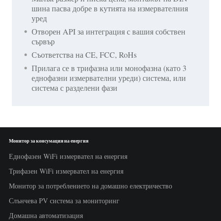
шина пасва добре в кутията на измервателния
уред
Отворен API за интеграция с вашия собствен
сървър
Съответства на CE, FCC, RoHs
Прилага се в трифазна или монофазна (като 3
еднофазни измервателни уреди) система, или
система с разделени фази
Монитор за консумация на енергия
Еднофазен WiFi измервател на енергия
Трифазен WiFi измервател на енергия
Монитор за потреблението на домашно електричество
Слънчева PV система за мониторинг
Домашна автоматизация