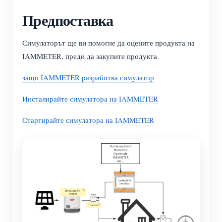
нагреватели
Предпоставка
Обучително видео
Разгледайте
Контакт
Домашна автоматизация
ЧЗВ
Програма за награди
За нас
Симулаторът ще ви помогне да оцените продукта на
Фабричен енергиен мониторинг
Новини
IAMMETER, преди да закупите продукта.
Блогове
защо IAMMETER разработва симулатор
Инсталирайте симулатора на IAMMETER
Стартирайте симулатора на IAMMETER