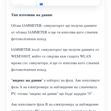
Тип източник на данни
:
Облак IAMMETER: симулаторът ще получи данните
от облака IAMMETER и ще ги използва като слънчев
фотоволтаичен изход.
IAMMETER local: симулаторът ще получи данните от
WEM3080T, който се свързва към същата WLAN
мрежа със симулатора, и ще го използва като слънчев
фотоволтаичен изход.
индекс на данни
"
" е изборът на фаза. Ако използвате
фаза А на електромера за наблюдение на слънчевата
PV, тогава "индекс на данни" ще бъде зададен "0" .
Ако използвате фаза B на електромера за наблюдение
на слънчевата PV, тогава "индекс на данни" ще бъде