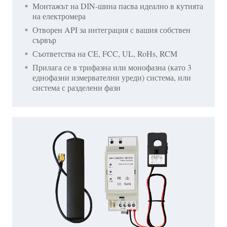
Монтажът на DIN-шина пасва идеално в кутията
на електромера
Отворен API за интеграция с вашия собствен
сървър
Съответства на CE, FCC, UL, RoHs, RCM
Прилага се в трифазна или монофазна (като 3
еднофазни измервателни уреди) система, или
система с разделени фази