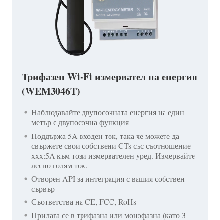
Трифазен Wi-Fi измервател на енергия
(WEM3046T)
Наблюдавайте двупосочната енергия на един
метър с двупосочна функция
Поддържа 5A входен ток, така че можете да
свържете свои собствени CTs със съотношение
xxx:5A към този измервателен уред. Измервайте
лесно голям ток.
Отворен API за интеграция с вашия собствен
сървър
Съответства на CE, FCC, RoHs
Прилага се в трифазна или монофазна (като 3