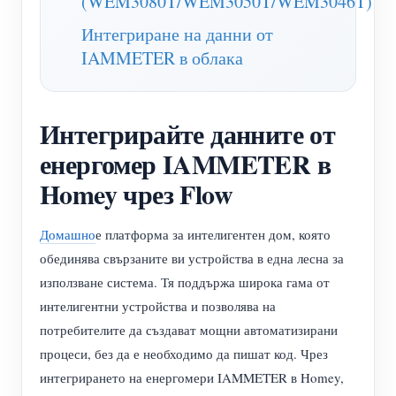
(WEM3080T/WEM3050T/WEM3046T)
нагреватели
Обучително видео
Интегриране на данни от
Разгледайте
Контакт
Домашна автоматизация
IAMMETER в облака
ЧЗВ
Програма за награди
За нас
Фабричен енергиен мониторинг
Новини
Интегрирайте данните от
Блогове
енергомер IAMMETER в
Homey чрез Flow
Домашно
е платформа за интелигентен дом, която
обединява свързаните ви устройства в една лесна за
използване система. Тя поддържа широка гама от
интелигентни устройства и позволява на
потребителите да създават мощни автоматизирани
процеси, без да е необходимо да пишат код. Чрез
интегрирането на енергомери IAMMETER в Homey,