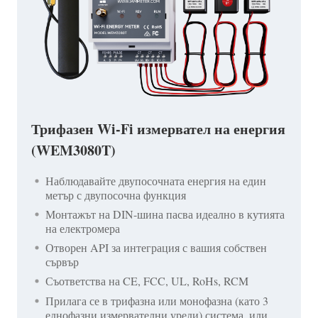
Трифазен Wi-Fi измервател на енергия
(WEM3080T)
Наблюдавайте двупосочната енергия на един
метър с двупосочна функция
Монтажът на DIN-шина пасва идеално в кутията
на електромера
Отворен API за интеграция с вашия собствен
сървър
Съответства на CE, FCC, UL, RoHs, RCM
Прилага се в трифазна или монофазна (като 3
еднофазни измервателни уреди) система, или