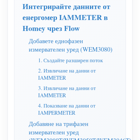
WiFi контролер за захранване
Интегрирайте данните от
IAMMETER Cloud Pro
енергомер IAMMETER в
Homey чрез Flow
Услуга за самостоятелно хостване
EV зарядно устройство
Добавете еднофазен
измервателен уред (WEM3080)
IAMMETER Симулатор
1. Създайте разширен поток
Виртуален измервателен уред
2. Извличане на данни от
Система за енергийно прогнозиране и симулация
IAMMETER
Приложения
3. Извличане на данни от
IAMMETER
Енергиен монитор на слънчева фотоволтаична
Магазин
4. Показване на данни от
система
Ресурси
IAMPERMETER
Добавяне на трифазен
Монитор за потребление на електроенергия
Бърз старт на продукта
Общност
измервателен уред
Система за управление на фотоволтаични
Документ
Разработчик