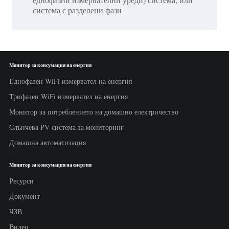
система с разделени фази
Монитор за консумация на енергия
Еднофазен WiFi измервател на енергия
Трифазен WiFi измервател на енергия
Монитор за потреблението на домашно електричество
Слънчева PV система за мониторинг
Домашна автоматизация
Монитор за консумация на енергия
Ресурси
Документ
ЧЗВ
Видео