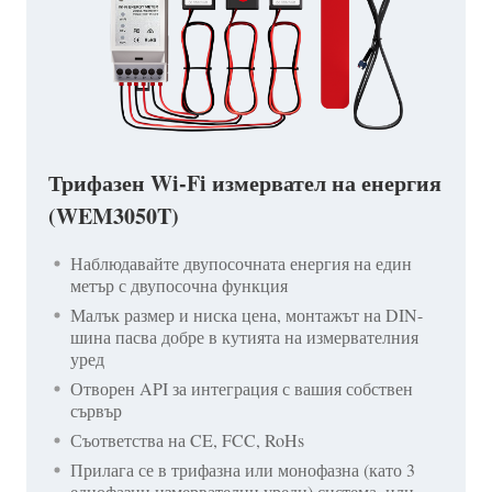
Трифазен Wi-Fi измервател на енергия
(WEM3050T)
Наблюдавайте двупосочната енергия на един
метър с двупосочна функция
Малък размер и ниска цена, монтажът на DIN-
шина пасва добре в кутията на измервателния
уред
Отворен API за интеграция с вашия собствен
сървър
Съответства на CE, FCC, RoHs
Прилага се в трифазна или монофазна (като 3
еднофазни измервателни уреди) система, или