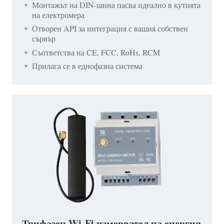
Монтажът на DIN-шина пасва идеално в кутията
на електромера
Отворен API за интеграция с вашия собствен
сървър
Съответства на CE, FCC, RoHs, RCM
Прилага се в еднофазна система
Трифазен Wi-Fi измервател на енергия