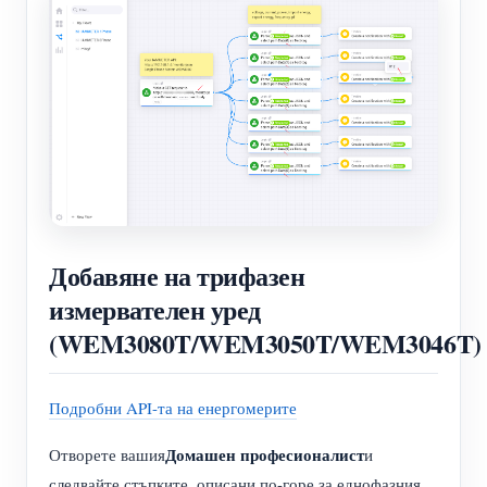
Добавяне на трифазен
измервателен уред
(WEM3080T/WEM3050T/WEM3046T)
Подробни API-та на енергомерите
Домашен професионалист
Отворете вашия
и
следвайте стъпките, описани по-горе за еднофазния