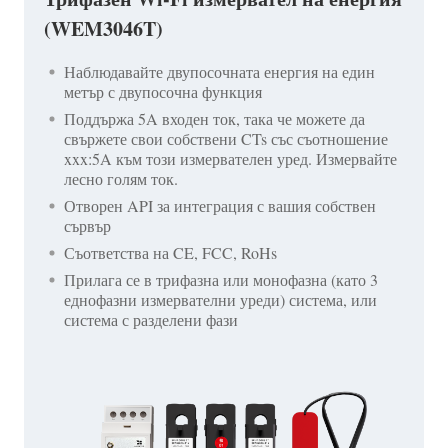
(WEM3046T)
Наблюдавайте двупосочната енергия на един
метър с двупосочна функция
Поддържа 5A входен ток, така че можете да
свържете свои собствени CTs със съотношение
xxx:5A към този измервателен уред. Измервайте
лесно голям ток.
Отворен API за интеграция с вашия собствен
сървър
Съответства на CE, FCC, RoHs
Прилага се в трифазна или монофазна (като 3
еднофазни измервателни уреди) система, или
система с разделени фази