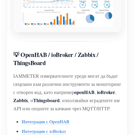
💡 OpenHAB / ioBroker / Zabbix /
ThingsBoard
IAMMETER измервателните уреди могат да бъдат
свързани към различни инструменти за мониторинг
openHAB
ioBroker
с отворен код, като например
,
,
Zabbix
Thingsboard
, и
, използвайки вградените им
API или опциите за качване чрез MQTT/HTTP.
Интеграция с OpenHAB
Интеграция с ioBroker