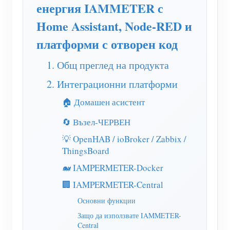
WiFi контролер за захранване
енергия IAMMETER с
Home Assistant, Node-RED и
IAMMETER Cloud Pro
платформи с отворен код
Услуга за самостоятелно хостване
EV зарядно устройство
1. Общ преглед на продукта
IAMMETER Симулатор
2. Интеграционни платформи
🏠 Домашен асистент
Виртуален измервателен уред
Система за енергийно прогнозиране и симулация
🔄 Възел-ЧЕРВЕН
💡 OpenHAB / ioBroker / Zabbix /
Приложения
ThingsBoard
Енергиен монитор на слънчева фотоволтаична
Магазин
🐋 IAMPERMETER-Docker
система
🏢 IAMPERMETER-Central
Ресурси
Основни функции
Монитор за потребление на електроенергия
Бърз старт на продукта
Общност
Защо да използвате IAMMETER-
Система за управление на PV нагревател
Central
Документ
Разработчик