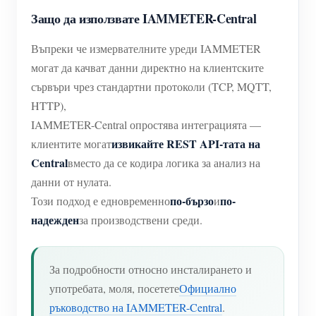
Защо да използвате IAMMETER-Central
Въпреки че измервателните уреди IAMMETER
могат да качват данни директно на клиентските
сървъри чрез стандартни протоколи (TCP, MQTT,
HTTP),
IAMMETER-Central опростява интеграцията —
извикайте REST API-тата на
клиентите могат
Central
вместо да се кодира логика за анализ на
данни от нулата.
по-бързо
по-
Този подход е едновременно
и
надежден
за производствени среди.
За подробности относно инсталирането и
употребата, моля, посетете
Официално
ръководство на IAMMETER-Central
.