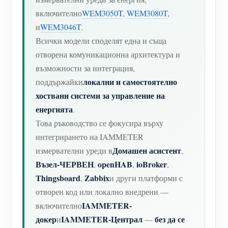
включително
WEM3050T
,
WEM3080T
,
и
WEM3046T
.
Всички модели споделят една и съща
отворена комуникационна архитектура и
възможности за интеграция,
локални и самостоятелно
поддържайки
хоствани системи за управление на
енергията
.
Това ръководство се фокусира върху
интегрирането на IAMMETER
Домашен асистент
измервателни уреди в
,
Възел-ЧЕРВЕН
openHAB
ioBroker
,
,
,
Thingsboard
Zabbix
,
и други платформи с
отворен код или локално внедрени —
IAMMETER-
включително
докер
IAMMETER-Централ
без да се
и
—