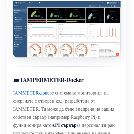
🐋 IAMPERMETER-Docker
IAMMETER-докер
е система за мониторинг на
енергията с отворен код, разработена от
IAMMETER. Тя може да бъде внедрена на вашия
собствен сървър (например Raspberry Pi) и
API сървър
функционира като
за персонализиран
потребителски интерфейс или анализ на данни.