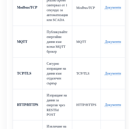
(интервал от 1
Modbus/TCP
Документи
Modbus/TCP
секунда) за
автоматизация
или SCADA
Публикувайте
енергийни
MQTT
данни към
MQTT
Документи
всеки MQTT
брокер
Сигурно
изпращане на
TCP/TLS
данни към
TCP/TLS
Документи
отдалечен
сървър
Изпращане на
данни за
HTTP/HTTPS
HTTP/HTTPS
Документи
енергия чрез
RESTful
POST
Извличане на