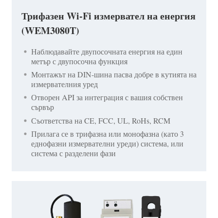
Трифазен Wi-Fi измервател на енергия
(WEM3080T)
Наблюдавайте двупосочната енергия на един
метър с двупосочна функция
Монтажът на DIN-шина пасва добре в кутията на
измервателния уред
Отворен API за интеграция с вашия собствен
сървър
Съответства на CE, FCC, UL, RoHs, RCM
Прилага се в трифазна или монофазна (като 3
еднофазни измервателни уреди) система, или
система с разделени фази