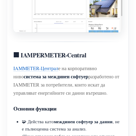
🏢 IAMPERMETER-Central
IAMMETER-Централ
е на корпоративно
система за междинен софтуер
ниво
разработено от
IAMMETER за потребители, които искат да
управляват енергийните си данни вътрешно.
Основни функции
междинен софтуер за данни
🧩 Действа като
, не
е пълноценна система за анализ.
(Няма вградени табла за енергиен или слънчев