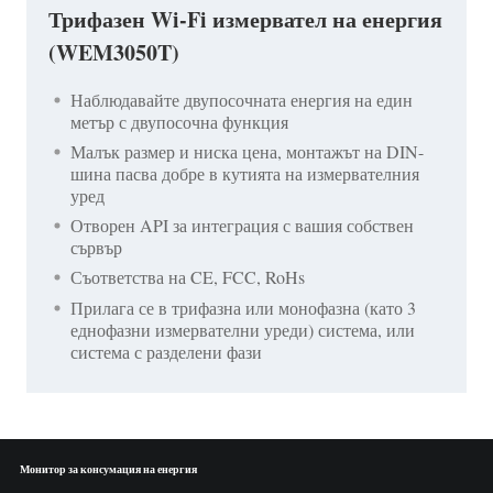
Трифазен Wi-Fi измервател на енергия
(WEM3050T)
Наблюдавайте двупосочната енергия на един
метър с двупосочна функция
Малък размер и ниска цена, монтажът на DIN-
шина пасва добре в кутията на измервателния
уред
Отворен API за интеграция с вашия собствен
сървър
Съответства на CE, FCC, RoHs
Прилага се в трифазна или монофазна (като 3
еднофазни измервателни уреди) система, или
система с разделени фази
Монитор за консумация на енергия