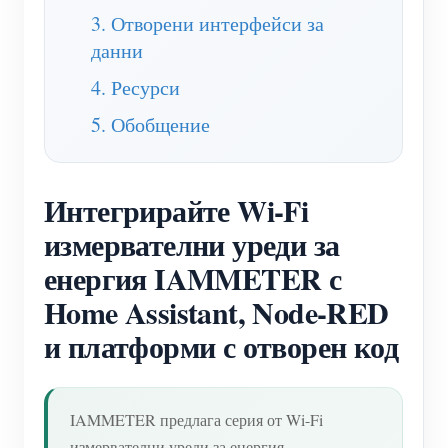
3. Отворени интерфейси за
Домашна автоматизация
Обучително видео
Разгледайте
Контакт
данни
Фабричен енергиен мониторинг
ЧЗВ
Програма за награди
За нас
4. Ресурси
Новини
5. Обобщение
Блогове
Интегрирайте Wi-Fi
измервателни уреди за
енергия IAMMETER с
Home Assistant, Node-RED
и платформи с отворен код
IAMMETER предлага серия от Wi-Fi
измервателни уреди за енергия,