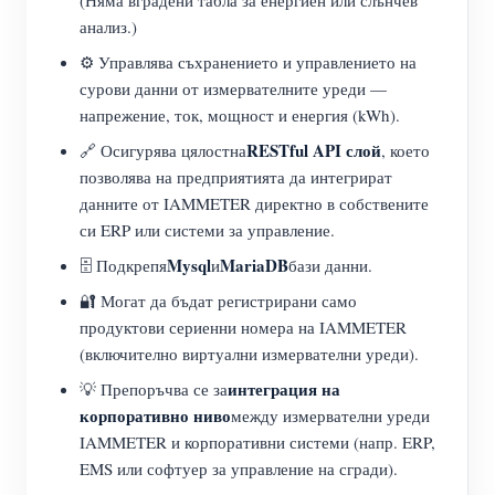
анализ.)
⚙️ Управлява съхранението и управлението на
сурови данни от измервателните уреди —
напрежение, ток, мощност и енергия (kWh).
RESTful API слой
🔗 Осигурява цялостна
, което
позволява на предприятията да интегрират
данните от IAMMETER директно в собствените
си ERP или системи за управление.
Mysql
MariaDB
🗄️ Подкрепя
и
бази данни.
🔐 Могат да бъдат регистрирани само
продуктови сериенни номера на IAMMETER
(включително виртуални измервателни уреди).
интеграция на
💡 Препоръчва се за
корпоративно ниво
между измервателни уреди
IAMMETER и корпоративни системи (напр. ERP,
EMS или софтуер за управление на сгради).