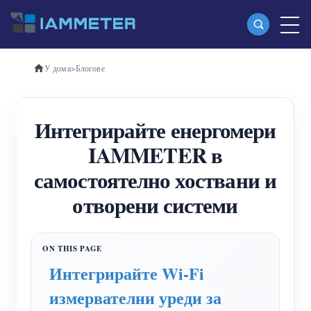
У дома
>
Блогове
Продукти
Еднофазен Wi-Fi измервател на енергия
Интегрирайте енергомери
(WEM3080)
IAMMETER в
Трифазен Wi-Fi измервател на енергия
самостоятелно хоствани и
(WEM3080T)
отворени системи
Трифазен Wi-Fi измервател на енергия
(WEM3046T)
Трифазен Wi-Fi измервател на енергия
Интегрирайте Wi-Fi
(WEM3050T)
измервателни уреди за