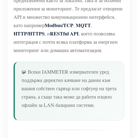
предназначени както за локални, така и за облачни
приложения за мониторинг. Те предлагат отворени
API и множество комуникационни интерфейси,
Modbus/TCP
MQTT
като например
,
,
HTTP/HTTPS
RESTful API
, и
, което позволява
интеграция с почти всяка платформа за енергиен
мониторинг или домашна автоматизация.
🧩 Всеки IAMMETER измервателен уред
поддържа директно качване на данни към
вашия собствен сървър или софтуер на трета
страна, а също така може да работи изцяло
офлайн за LAN-базирани системи.