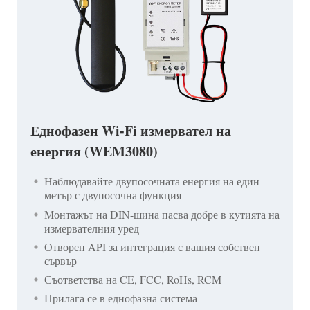
Еднофазен Wi-Fi измервател на
енергия (WEM3080)
Наблюдавайте двупосочната енергия на един
метър с двупосочна функция
Монтажът на DIN-шина пасва добре в кутията на
измервателния уред
Отворен API за интеграция с вашия собствен
сървър
Съответства на CE, FCC, RoHs, RCM
Прилага се в еднофазна система