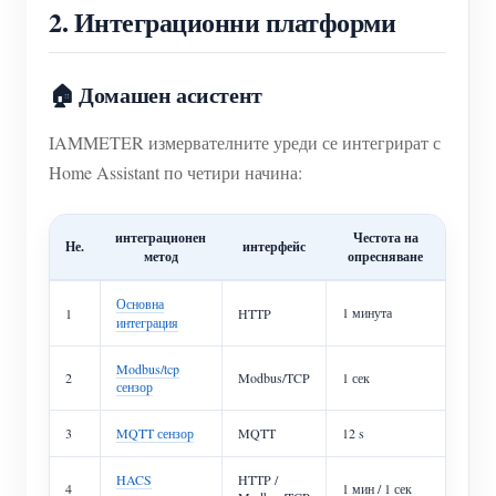
2. Интеграционни платформи
🏠 Домашен асистент
IAMMETER измервателните уреди се интегрират с
Home Assistant по четири начина:
интеграционен
Честота на
Не.
интерфейс
метод
опресняване
Основна
1 минута
1
HTTP
интеграция
Modbus/tcp
2
Modbus/TCP
1 сек
сензор
3
MQTT сензор
MQTT
12 s
HACS
HTTP /
4
1 мин / 1 сек