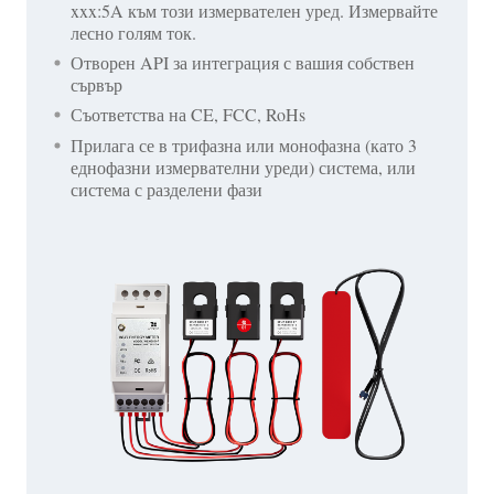
xxx:5A към този измервателен уред. Измервайте
лесно голям ток.
Отворен API за интеграция с вашия собствен
сървър
Съответства на CE, FCC, RoHs
Прилага се в трифазна или монофазна (като 3
еднофазни измервателни уреди) система, или
система с разделени фази