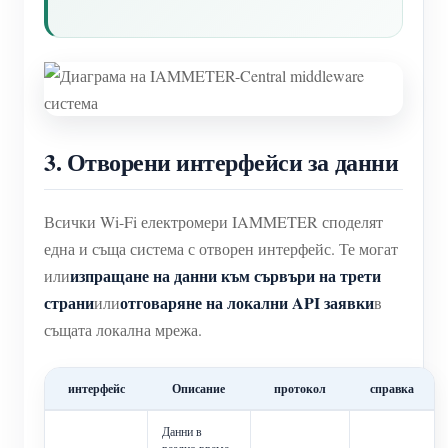
3. Отворени интерфейси за данни
Всички Wi-Fi електромери IAMMETER споделят
една и съща система с отворен интерфейс. Те могат
изпращане на данни към сървъри на трети
или
страни
отговаряне на локални API заявки
или
в
същата локална мрежа.
интерфейс
Описание
протокол
справка
Данни в
реално време