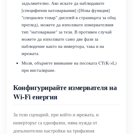
задължително. Ако искате да наблюдавате
[специфични натоварвания] ([Нова функция]
"специален товар" дисплей в страницата за общ
преглед), можете да използвате измервателния
тип "натоварване" за тези. В противен случай
можете да използвате само две фази за
наблюдение както на инвертора, така и на
мрежата.
Моля, обърнете внимание на посоката CT(K->L)
при инсталиране.
Конфигурирайте измервателя на
Wi-Fi енергия
За този сценарий, при който и мрежата, и
инверторът са еднофазни, няма нужда от
допълнителни настройки на трифазния