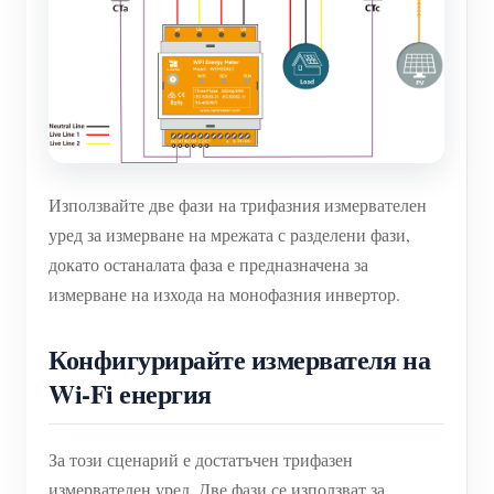
Използвайте две фази на трифазния измервателен
уред за измерване на мрежата с разделени фази,
докато останалата фаза е предназначена за
измерване на изхода на монофазния инвертор.
Конфигурирайте измервателя на
Wi-Fi енергия
За този сценарий е достатъчен трифазен
измервателен уред. Две фази се използват за