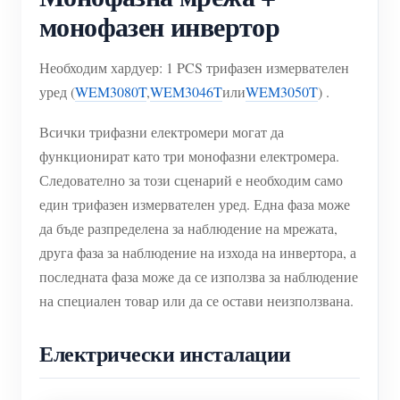
монофазен инвертор
Необходим хардуер: 1 PCS трифазен измервателен
уред (
WEM3080T
,
WEM3046T
или
WEM3050T
) .
Всички трифазни електромери могат да
функционират като три монофазни електромера.
Следователно за този сценарий е необходим само
един трифазен измервателен уред. Една фаза може
да бъде разпределена за наблюдение на мрежата,
друга фаза за наблюдение на изхода на инвертора, а
последната фаза може да се използва за наблюдение
на специален товар или да се остави неизползвана.
Електрически инсталации