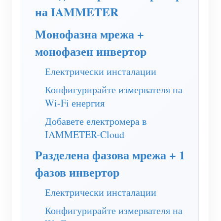
WiFi контролер за захранване
на IAMMETER
IAMMETER Cloud Pro
Монофазна мрежа +
Услуга за самостоятелно хостване
монофазен инвертор
EV зарядно устройство
Електрически инсталации
IAMMETER Симулатор
Конфигурирайте измервателя на
Виртуален измервателен уред
Wi-Fi енергия
Система за енергийно прогнозиране и симулация
Добавете електромера в
IAMMETER-Cloud
Приложения
Разделена фазова мрежа + 1
Енергиен монитор на слънчева фотоволтаична
Магазин
фазов инвертор
система
Ресурси
Електрически инсталации
Монитор за потребление на електроенергия
Бърз старт на продукта
Общност
Конфигурирайте измервателя на
Система за управление на фотоволтаични
Документ
Разработчик