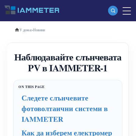
У дома
>
Новини
Продукти
Еднофазен Wi-Fi измервател на енергия
Наблюдавайте слънчевата
(WEM3080)
PV в IAMMETER-1
Трифазен Wi-Fi измервател на енергия
(WEM3080T)
Трифазен Wi-Fi измервател на енергия
Следете слънчевите
(WEM3046T)
фотоволтаични системи в
Трифазен Wi-Fi измервател на енергия
IAMMETER
(WEM3050T)
Как да изберем електромер