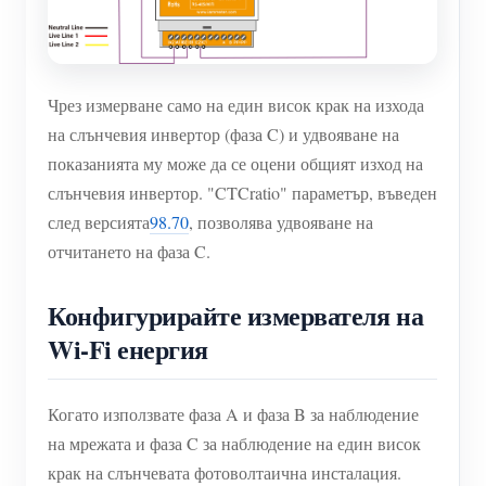
Чрез измерване само на един висок крак на изхода
на слънчевия инвертор (фаза C) и удвояване на
показанията му може да се оцени общият изход на
слънчевия инвертор. "CTCratio" параметър, въведен
след версията
98.70
, позволява удвояване на
отчитането на фаза C.
Конфигурирайте измервателя на
Wi-Fi енергия
Когато използвате фаза A и фаза B за наблюдение
на мрежата и фаза C за наблюдение на един висок
крак на слънчевата фотоволтаична инсталация.