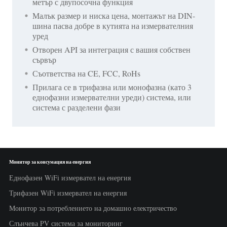
метър с двупосочна функция
Малък размер и ниска цена, монтажът на DIN-
шина пасва добре в кутията на измервателния
уред
Отворен API за интеграция с вашия собствен
сървър
Съответства на CE, FCC, RoHs
Прилага се в трифазна или монофазна (като 3
еднофазни измервателни уреди) система, или
система с разделени фази
Монитор за консумация на енергия
Еднофазен WiFi измервател на енергия
Трифазен WiFi измервател на енергия
Монитор за потреблението на домашно електричество
Слънчева PV система за мониторинг