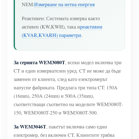
NEM:
Измерване на нетна енергия
Реактивен: Системата измерва както
активен (KW,KWH), така и
реактивни
(KVAR,KVARH) параметри
.
За серията WEM3080T
, всеки модел включва три
CT и един измервателен уред. CT не може да бъде
заменен от клиента, след като електромерът
напусне фабриката. Предлага три типа CT: 150A
(16mm), 250A (24mm) и 500A (35mm),
съответстващи съответно на моделите WEM3080T-
150, WEM3080T-250 и WEM3080T-500.
За WEM3046T
, пакетът включва само един
електромер, без включен CT. Клиентите трябва