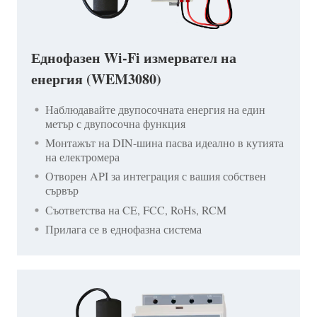
Еднофазен Wi-Fi измервател на
енергия (WEM3080)
Наблюдавайте двупосочната енергия на един
метър с двупосочна функция
Монтажът на DIN-шина пасва идеално в кутията
на електромера
Отворен API за интеграция с вашия собствен
сървър
Съответства на CE, FCC, RoHs, RCM
Прилага се в еднофазна система