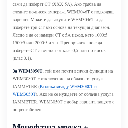
сами да изберат CT (XXX:5A). Ако трябва да
следите по-висок ампераж, WEM3046T е подходящ
вариант. Можете да закупите WEM3046T и да
изберете три CT въз основа на текущия диапазон.
Лесно е да се намери CT с 5A изход, като 1000:5,
1500:5 или 2000:5 и т.н. Препоръчително е да
изберете CT с точност от клас 0,5 или по-висок
(клас 0,1).
За WEM3050T
, той има почти всички функции на
WEM3080T, с изключение на облачната услуга
IAMMETER (
Разлика между WEM3080T и
WEM3050T
). Ако не се нуждаете от облачна услуга
IAMMETER, WEM3050T е добър вариант, защото е
по-рентабилен.
Монофазна мрежа +