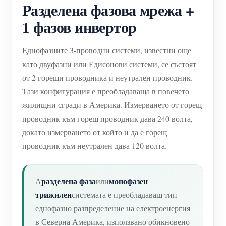
Разделена фазова мрежа +
1 фазов инвертор
Еднофазните 3-проводни системи, известни още
като двуфазни или Едисонови системи, се състоят
от 2 горещи проводника и неутрален проводник.
Тази конфигурация е преобладаваща в повечето
жилищни сгради в Америка. Измерването от горещ
проводник към горещ проводник дава 240 волта,
докато измерването от който и да е горещ
проводник към неутрален дава 120 волта.
разделена фаза
монофазен
А
или
трижилен
системата е преобладаващ тип
еднофазно разпределение на електроенергия
в Северна Америка, използвано обикновено