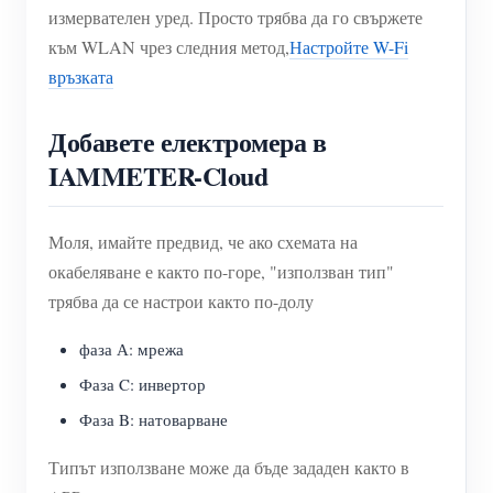
измервателен уред. Просто трябва да го свържете
към WLAN чрез следния метод,
Настройте W-Fi
връзката
Добавете електромера в
IAMMETER-Cloud
Моля, имайте предвид, че ако схемата на
окабеляване е както по-горе, "използван тип"
трябва да се настрои както по-долу
фаза А: мрежа
Фаза C: инвертор
Фаза B: натоварване
Типът използване може да бъде зададен както в