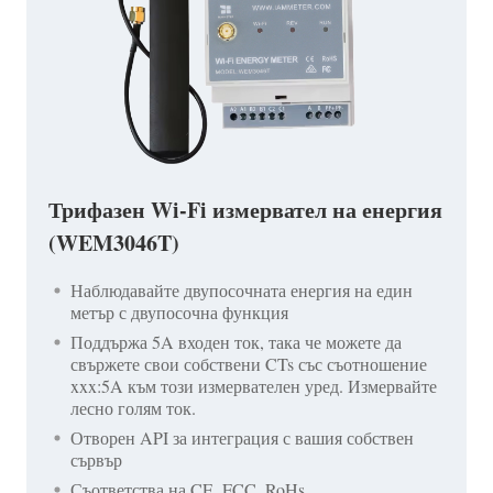
Трифазен Wi-Fi измервател на енергия
(WEM3046T)
Наблюдавайте двупосочната енергия на един
метър с двупосочна функция
Поддържа 5A входен ток, така че можете да
свържете свои собствени CTs със съотношение
xxx:5A към този измервателен уред. Измервайте
лесно голям ток.
Отворен API за интеграция с вашия собствен
сървър
Съответства на CE, FCC, RoHs