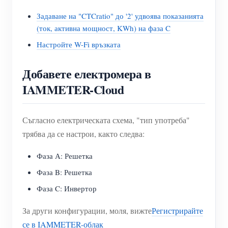
Задаване на "CTCratio" до '2' удвоява показанията
(ток, активна мощност, KWh) на фаза C
Настройте W-Fi връзката
Добавете електромера в
IAMMETER-Cloud
Съгласно електрическата схема, "тип употреба"
трябва да се настрои, както следва:
Фаза А: Решетка
Фаза B: Решетка
Фаза C: Инвертор
За други конфигурации, моля, вижте
Регистрирайте
се в IAMMETER-облак