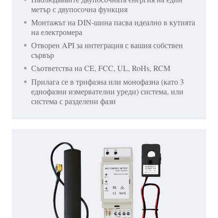
метър с двупосочна функция
Монтажът на DIN-шина пасва идеално в кутията
на електромера
Отворен API за интеграция с вашия собствен
сървър
Съответства на CE, FCC, UL, RoHs, RCM
Прилага се в трифазна или монофазна (като 3
еднофазни измервателни уреди) система, или
система с разделени фази