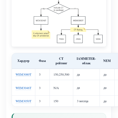
CT
IAMMETER-
Хардуер
Фаза
NEM
рейтинг
облак
WEM3080T
3
150,250,500
да
да
да
да
WEM3046T
3
N/A
WEM3050T
3
150
3 месеца
да