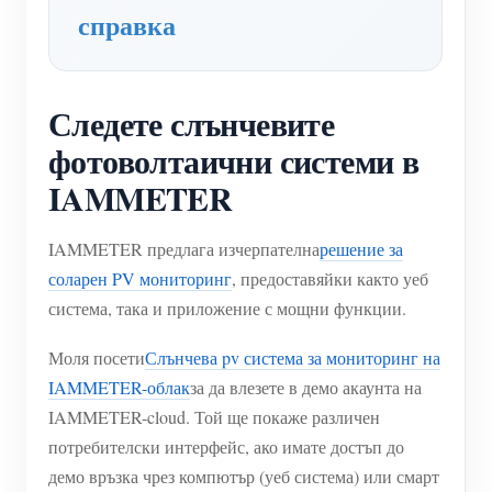
справка
Следете слънчевите
фотоволтаични системи в
IAMMETER
IAMMETER предлага изчерпателна
решение за
соларен PV мониторинг
, предоставяйки както уеб
система, така и приложение с мощни функции.
Моля посети
Слънчева pv система за мониторинг на
IAMMETER-облак
за да влезете в демо акаунта на
IAMMETER-cloud. Той ще покаже различен
потребителски интерфейс, ако имате достъп до
демо връзка чрез компютър (уеб система) или смарт