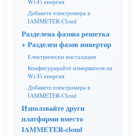
Wi-Fi енергия
нагреватели
Обучително видео
Разгледайте
Контакт
Добавете електромера в
Домашна автоматизация
IAMMETER-Cloud
ЧЗВ
Програма за награди
За нас
Фабричен енергиен мониторинг
Разделена фазова решетка
Новини
+ Разделен фазов инвертор
Блогове
Електрически инсталации
Конфигурирайте измервателя на
Wi-Fi енергия
Добавете електромера в
IAMMETER-Cloud
Използвайте други
платформи вместо
IAMMETER-cloud