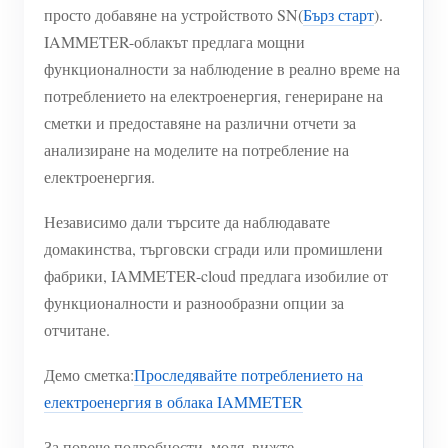
просто добавяне на устройството SN(
Бърз старт
).
IAMMETER-облакът предлага мощни
функционалности за наблюдение в реално време на
потреблението на електроенергия, генериране на
сметки и предоставяне на различни отчети за
анализиране на моделите на потребление на
електроенергия.
Независимо дали търсите да наблюдавате
домакинства, търговски сгради или промишлени
фабрики, IAMMETER-cloud предлага изобилие от
функционалности и разнообразни опции за
отчитане.
Демо сметка:
Проследявайте потреблението на
електроенергия в облака IAMMETER
За повече подробности, моля, вижте