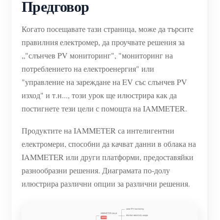
Предговор
Когато посещавате тази страница, може да търсите
правилния електромер, да проучвате решения за
„"слънчев PV мониторинг", "мониторинг на
потреблението на електроенергия" или
"управление на зареждане на EV със слънчев PV
изход" и т.н..., този урок ще илюстрира как да
постигнете тези цели с помощта на IAMMETER.
Продуктите на IAMMETER са интелигентни
електромери, способни да качват данни в облака на
IAMMETER или други платформи, предоставяйки
разнообразни решения. Диаграмата по-долу
илюстрира различни опции за различни решения.