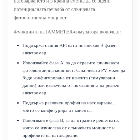
натоварването и в крайна сметка да се оцени
потенциалната печалба от слънчевата
фотоволтаична мощност.
Функциите на IAMMETER-симулатора включват:
Поддържа същия API като истинския 3-фазен
електромер.
Използвайте фаза А, за да отразите слънчевата
фотоволтаична мощност. Слънчевата PV може да
бъде конфигурирана от клиента (симулирани
данни) или извлечена от показанията на реален
електромер.
Поддържа различен профил на натоварване,
който се конфигурира от клиента.
Използвайте фаза B, за да отразите решетката,
която се изчислява от слънчевата мощност и
профилите на натоварване.