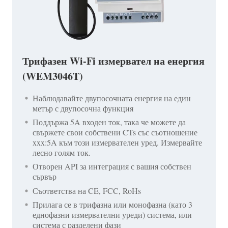
Трифазен Wi-Fi измервател на енергия
(WEM3046T)
Наблюдавайте двупосочната енергия на един
метър с двупосочна функция
Поддържа 5A входен ток, така че можете да
свържете свои собствени CTs със съотношение
xxx:5A към този измервателен уред. Измервайте
лесно голям ток.
Отворен API за интеграция с вашия собствен
сървър
Съответства на CE, FCC, RoHs
Прилага се в трифазна или монофазна (като 3
еднофазни измервателни уреди) система, или
система с разделени фази