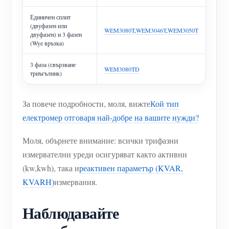
Единичен сплит
(двуфазен или
WEM3080T
,
WEM3046T
,
WEM3050T
двуфазен) и 3 фазен
(Wye връзка)
3 фаза (свързване
WEM3080TD
триъгълник)
За повече подробности, моля, вижте
Кой тип
електромер отговаря най-добре на вашите нужди?
Моля, обърнете внимание: всички трифазни
измервателни уреди осигуряват както активни
(kw,kwh), така и
реактивен параметър (KVAR,
KVARH)
измервания.
Наблюдавайте