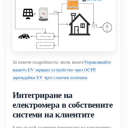
За повече подробности, моля, вижте
Управлявайте
вашето EV зарядно устройство чрез OCPP,
зареждайки EV чрез слънчев излишък
Интегриране на
електромера в собствените
системи на клиентите
Едно от най-големите предимства на електромера