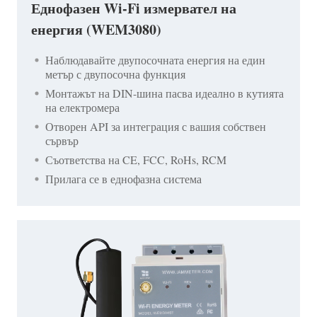
Еднофазен Wi-Fi измервател на
енергия (WEM3080)
Наблюдавайте двупосочната енергия на един
метър с двупосочна функция
Монтажът на DIN-шина пасва идеално в кутията
на електромера
Отворен API за интеграция с вашия собствен
сървър
Съответства на CE, FCC, RoHs, RCM
Прилага се в еднофазна система