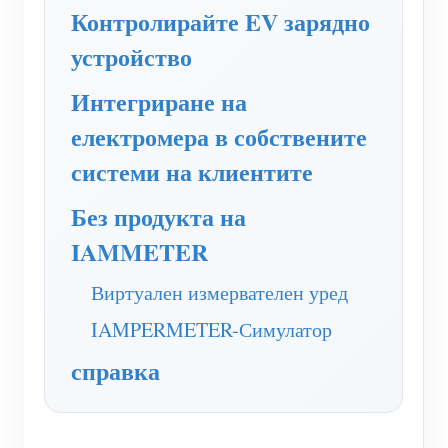
Контролирайте EV зарядно
нагреватели
Обучително видео
Разгледайте
Контакт
устройство
Домашна автоматизация
ЧЗВ
Програма за награди
За нас
Интегриране на
Фабричен енергиен мониторинг
Новини
електромера в собствените
Блогове
системи на клиентите
Без продукта на
IAMMETER
Виртуален измервателен уред
IAMPERMETER-Симулатор
справка