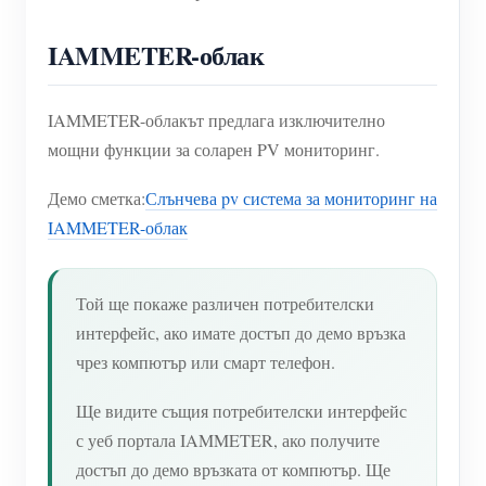
IAMMETER-облак
IAMMETER-облакът предлага изключително
мощни функции за соларен PV мониторинг.
Демо сметка:
Слънчева pv система за мониторинг на
IAMMETER-облак
Той ще покаже различен потребителски
интерфейс, ако имате достъп до демо връзка
чрез компютър или смарт телефон.
Ще видите същия потребителски интерфейс
с уеб портала IAMMETER, ако получите
достъп до демо връзката от компютър. Ще