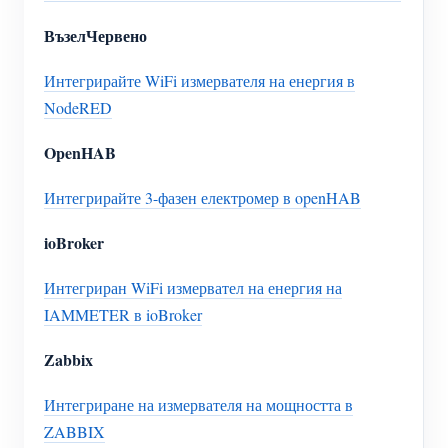
ВъзелЧервено
Интегрирайте WiFi измервателя на енергия в
NodeRED
OpenHAB
Интегрирайте 3-фазен електромер в openHAB
ioBroker
Интегриран WiFi измервател на енергия на
IAMMETER в ioBroker
Zabbix
Интегриране на измервателя на мощността в
ZABBIX