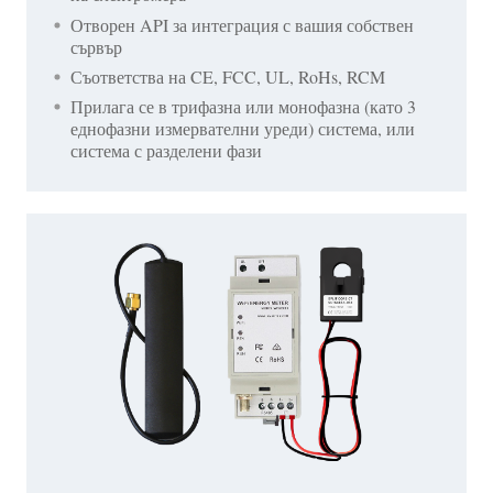
Отворен API за интеграция с вашия собствен
сървър
Съответства на CE, FCC, UL, RoHs, RCM
Прилага се в трифазна или монофазна (като 3
еднофазни измервателни уреди) система, или
система с разделени фази