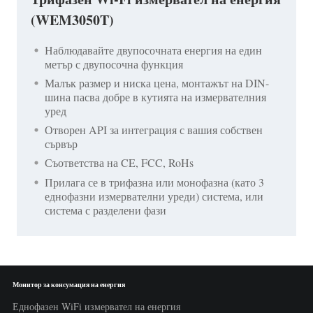
(WEM3050T)
Наблюдавайте двупосочната енергия на един
метър с двупосочна функция
Малък размер и ниска цена, монтажът на DIN-
шина пасва добре в кутията на измервателния
уред
Отворен API за интеграция с вашия собствен
сървър
Съответства на CE, FCC, RoHs
Прилага се в трифазна или монофазна (като 3
еднофазни измервателни уреди) система, или
система с разделени фази
Монитор за консумация на енергия
Еднофазен WiFi измервател на енергия