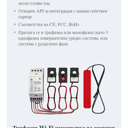
лесно голям ток.
Отворен API за интеграция с вашия собствен
сървър
Съответства на CE, FCC, RoHs
Прилага се в трифазна или монофазна (като 3
еднофазни измервателни уреди) система, или
система с разделени фази
Трифазен Wi-Fi измервател на енергия