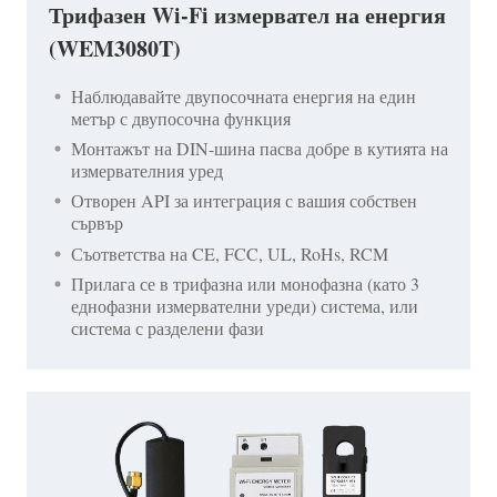
Трифазен Wi-Fi измервател на енергия
(WEM3080T)
Наблюдавайте двупосочната енергия на един
метър с двупосочна функция
Монтажът на DIN-шина пасва добре в кутията на
измервателния уред
Отворен API за интеграция с вашия собствен
сървър
Съответства на CE, FCC, UL, RoHs, RCM
Прилага се в трифазна или монофазна (като 3
еднофазни измервателни уреди) система, или
система с разделени фази