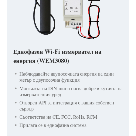
Еднофазен Wi-Fi измервател на
енергия (WEM3080)
Наблюдавайте двупосочната енергия на един
метър с двупосочна функция
Монтажът на DIN-шина пасва добре в кутията на
измервателния уред
Отворен API за интеграция с вашия собствен
сървър
Съответства на CE, FCC, RoHs, RCM
Прилага се в еднофазна система