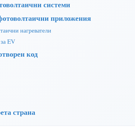
товолтаични системи
фотоволтаични приложения
лтаични нагреватели
 за EV
отворен код
ета страна