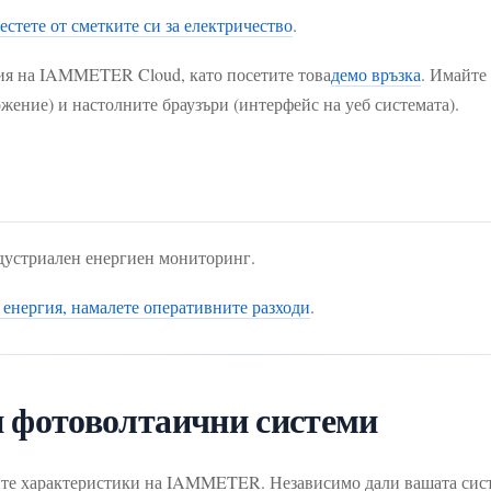
естете от сметките си за електричество
.
ия на IAMMETER Cloud, като посетите това
демо връзка
. Имайте
жение) и настолните браузъри (интерфейс на уеб системата).
устриален енергиен мониторинг.
 енергия, намалете оперативните разходи
.
 фотоволтаични системи
те характеристики на IAMMETER. Независимо дали вашата систе