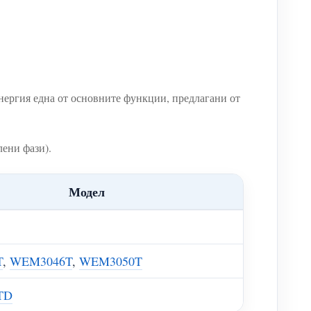
ергия една от основните функции, предлагани от
ени фази).
Модел
T
,
WEM3046T
,
WEM3050T
TD