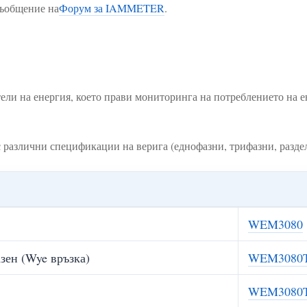
съобщение на
Форум за IAMMETER
.
и на енергия, което прави мониторинга на потреблението на ен
различни спецификации на верига (еднофазни, трифазни, раздел
WEM3080
зен (Wye връзка)
WEM3080
WEM3080