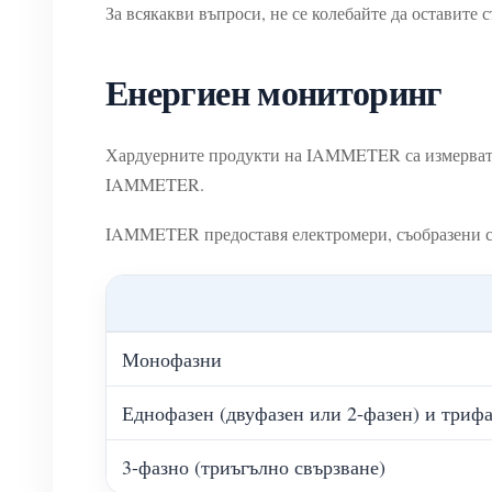
За всякакви въпроси, не се колебайте да оставите 
Енергиен мониторинг
Хардуерните продукти на IAMMETER са измервател
IAMMETER.
IAMMETER предоставя електромери, съобразени с 
Монофазни
Еднофазен (двуфазен или 2-фазен) и трифа
3-фазно (триъгълно свързване)