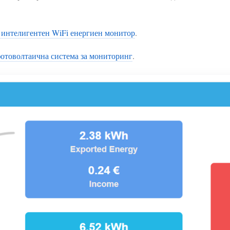
с интелигентен WiFi енергиен монитор
.
фотоволтаична система за мониторинг
.