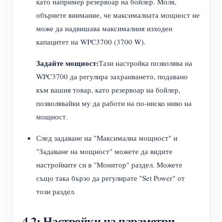
като например резервоар на бойлер. Моля,
обърнете внимание, че максималната мощност не
може да надвишава максималния изходен
капацитет на WPC3700 (3700 W).
Задайте мощност:
Тази настройка позволява на
WPC3700 да регулира захранването, подавано
към вашия товар, като резервоар на бойлер,
позволявайки му да работи на по-ниско ниво на
мощност.
След задаване на "Максимална мощност" и
"Задаване на мощност" можете да видите
настройките си в "Монитор" раздел. Можете
също така бързо да регулирате "Set Power" от
този раздел.
4.2: Настройки на параметри -