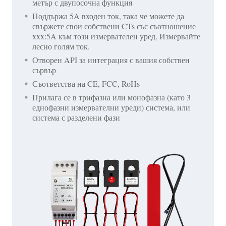
метър с двупосочна функция
Поддържа 5A входен ток, така че можете да
свържете свои собствени CTs със съотношение
xxx:5A към този измервателен уред. Измервайте
лесно голям ток.
Отворен API за интеграция с вашия собствен
сървър
Съответства на CE, FCC, RoHs
Прилага се в трифазна или монофазна (като 3
еднофазни измервателни уреди) система, или
система с разделени фази