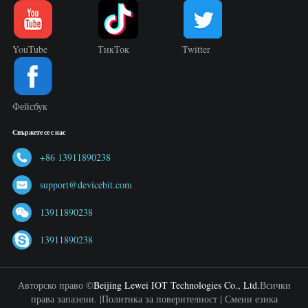
YouTube
ТикТок
Twitter
Фейсбук
Свържете се с нас
+86 13911890238
support@devicebit.com
13911890238
13911890238
Авторско право ©
Beijing Lewei IOT Technologies Co., Ltd.
Всички
права запазени. |
Политика за поверителност
|
Смени езика