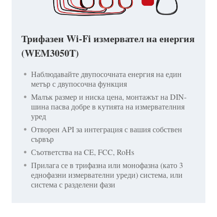
Трифазен Wi-Fi измервател на енергия
(WEM3050T)
Наблюдавайте двупосочната енергия на един
метър с двупосочна функция
Малък размер и ниска цена, монтажът на DIN-
шина пасва добре в кутията на измервателния
уред
Отворен API за интеграция с вашия собствен
сървър
Съответства на CE, FCC, RoHs
Прилага се в трифазна или монофазна (като 3
еднофазни измервателни уреди) система, или
система с разделени фази