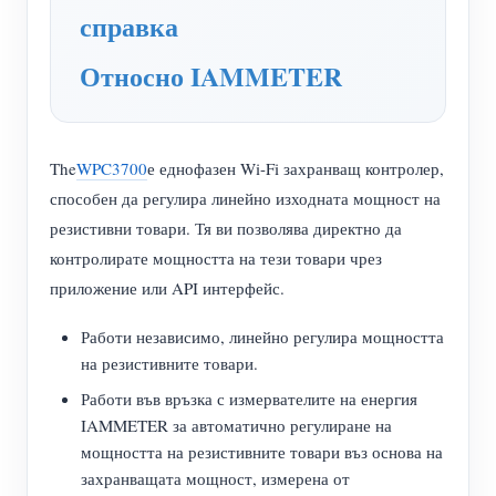
справка
нагреватели
Обучително видео
Разгледайте
Контакт
Домашна автоматизация
Относно IAMMETER
ЧЗВ
Програма за награди
За нас
Фабричен енергиен мониторинг
Новини
Блогове
The
WPC3700
е еднофазен Wi-Fi захранващ контролер,
способен да регулира линейно изходната мощност на
резистивни товари. Тя ви позволява директно да
контролирате мощността на тези товари чрез
приложение или API интерфейс.
Работи независимо, линейно регулира мощността
на резистивните товари.
Работи във връзка с измервателите на енергия
IAMMETER за автоматично регулиране на
мощността на резистивните товари въз основа на
захранващата мощност, измерена от