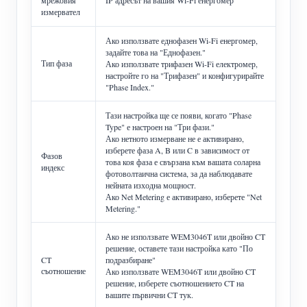
мрежовия
IP адресът на вашия Wi-Fi енергомер
измервател
Ако използвате еднофазен Wi-Fi енергомер,
задайте това на "Еднофазен."
Тип фаза
Ако използвате трифазен Wi-Fi електромер,
настройте го на "Трифазен" и конфигурирайте
"Phase Index."
Тази настройка ще се появи, когато "Phase
Type" е настроен на "Три фази."
Ако нетното измерване не е активирано,
изберете фаза A, B или C в зависимост от
Фазов
това коя фаза е свързана към вашата соларна
индекс
фотоволтаична система, за да наблюдавате
нейната изходна мощност.
Ако Net Metering е активирано, изберете "Net
Metering."
Ако не използвате WEM3046T или двойно CT
решение, оставете тази настройка като "По
CT
подразбиране"
съотношение
Ако използвате WEM3046T или двойно CT
решение, изберете съотношението CT на
вашите първични CT тук.