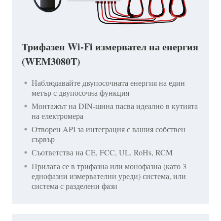
Трифазен Wi-Fi измервател на енергия
(WEM3080T)
Наблюдавайте двупосочната енергия на един
метър с двупосочна функция
Монтажът на DIN-шина пасва идеално в кутията
на електромера
Отворен API за интеграция с вашия собствен
сървър
Съответства на CE, FCC, UL, RoHs, RCM
Прилага се в трифазна или монофазна (като 3
еднофазни измервателни уреди) система, или
система с разделени фази