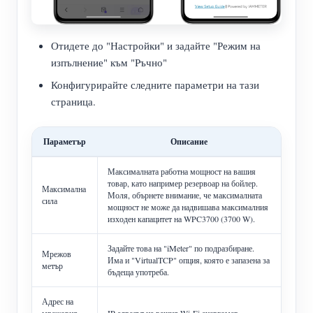
Отидете до "Настройки" и задайте "Режим на
изпълнение" към "Ръчно"
Конфигурирайте следните параметри на тази
страница.
Параметър
Описание
Максималната работна мощност на вашия
товар, като например резервоар на бойлер.
Максимална
Моля, обърнете внимание, че максималната
сила
мощност не може да надвишава максималния
изходен капацитет на WPC3700 (3700 W).
Задайте това на "iMeter" по подразбиране.
Мрежов
Има и "VirtualTCP" опция, която е запазена за
метър
бъдеща употреба.
Адрес на