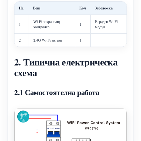
Не.
Вещ
Кол
Забележка
Wi-Fi захранващ
Вграден Wi-Fi
1
1
контролер
модул
2
2.4G Wi-Fi антена
1
2. Типична електрическа
схема
2.1 Самостоятелна работа