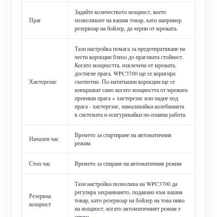
Задайте количеството мощност, което
Праг
позволявате на вашия товар, като например
резервоар на бойлер, да черпи от мрежата.
Тази настройка помага за предотвратяване на
чести корекции близо до праговата стойност.
Когато мощността, извлечена от мрежата,
достигне прага, WPC3700 ще се коригира
Хистерезис
съответно. По-нататъшни корекции ще се
извършват само когато мощността от мрежата
превиши прага + хистерезис или падне под
прага - хистерезис, намалявайки колебанията
в системата и осигурявайки по-плавна работа.
Времето за стартиране на автоматичния
Начален час
режим
Стоп час
Времето за спиране на автоматичния режим
Тази настройка позволява на WPC3700 да
регулира захранването, подавано към вашия
Резервна
товар, като резервоар на бойлер на това ниво
мощност
на мощност, когато автоматичният режим е
спрян