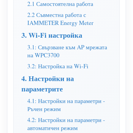
WiFi контролер за захранване
2.1 Самостоятелна работа
IAMMETER Cloud Pro
2.2 Съвместна работа с
IAMMETER Energy Meter
Услуга за самостоятелно хостване
3. Wi-Fi настройка
EV зарядно устройство
3.1: Свързване към AP мрежата
IAMMETER Симулатор
на WPC3700
Виртуален измервателен уред
3.2: Настройка на Wi-Fi
Система за енергийно прогнозиране и симулация
4. Настройки на
Приложения
параметрите
Енергиен монитор на слънчева фотоволтаична
Магазин
4.1: Настройки на параметри -
система
Ресурси
Ръчен режим
Монитор за потребление на електроенергия
4.2: Настройки на параметри -
Бърз старт на продукта
Общност
автоматичен режим
Система за управление на фотоволтаични
Документ
Разработчик