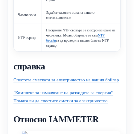
Задайте часовата зона на вашето
Часова зона
местоположение
Настройте NTP сървъра за синхронизиране на
часовника. Моля, обърнете се към
NTP
NTP сървър
басейн
за да проверите вашия близък NTP
сървър.
справка
Спестете сметката за електричество на вашия бойлер
"Комплект за намаляване на разходите за енергия"
Помага ви да спестите сметки за електричество
Относно IAMMETER