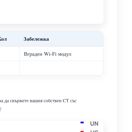
Кол
Забележка
1
Вграден Wi-Fi модул
1
а да свържете вашия собствен CT със
T