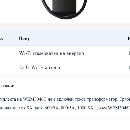
е.
Вещ
Wi-Fi измервател на енергия
2.4G Wi-Fi антена
ележка:
мплекта на WEM3046T не е включен токов трансформатор. Трябв
ношение xxx:5A, като 600:5A, 800:5A, 1000:5A..., към WEM3046