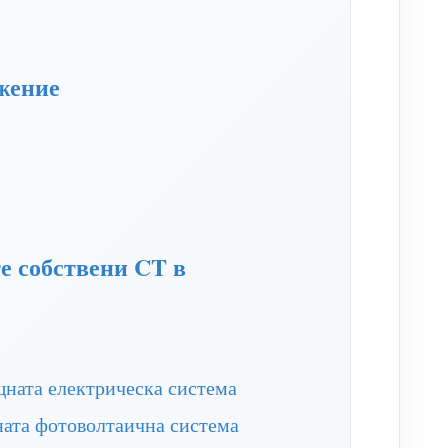
ожение
е собствени CT в
щната електрическа система
ната фотоволтаична система