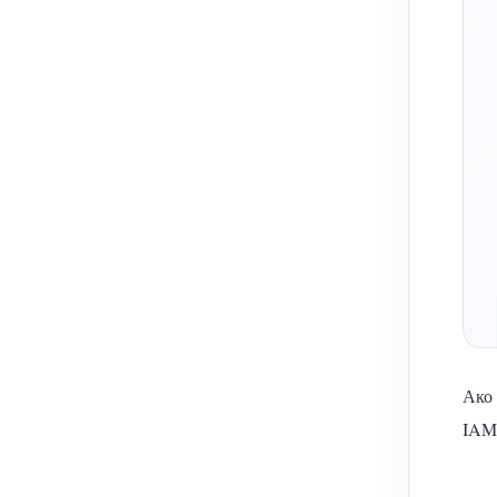
Ако 
IAMM