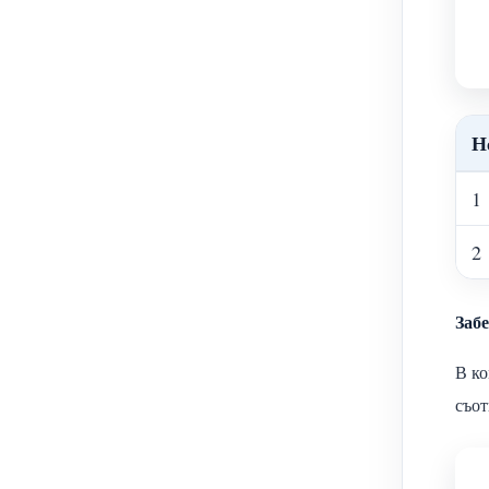
Н
1
2
Заб
В ко
съот