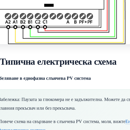
 Типична електрическа схема
беляване в еднофазна слънчева PV система
Забележка: Паузата за глюкомера не е задължителна. Можете да 
главния прекъсвач или без прекъсвача.
Повече схема на свързване в слънчева PV система, моля, вижте
Ен
фотоволтаична система