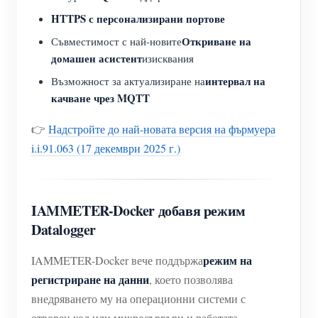
HTTPS с персонализирани портове
Откриване на
Съвместимост с най-новите
домашен асистент
изисквания
интервал на
Възможност за актуализиране на
качване чрез MQTT
👉
Надстройте до най-новата версия на фърмуера
i.i.91.063 (17 декември 2025 г.)
IAMMETER-Docker добавя режим
Datalogger
режим на
IAMMETER-Docker вече поддържа
регистриране на данни
, което позволява
внедряването му на операционни системи с
отворен код или микросървъри и работата