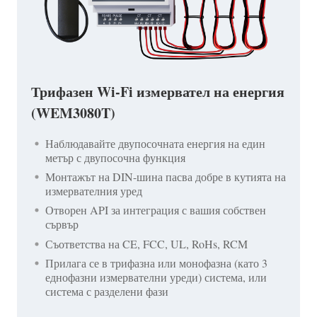
Трифазен Wi-Fi измервател на енергия
(WEM3080T)
Наблюдавайте двупосочната енергия на един
метър с двупосочна функция
Монтажът на DIN-шина пасва добре в кутията на
измервателния уред
Отворен API за интеграция с вашия собствен
сървър
Съответства на CE, FCC, UL, RoHs, RCM
Прилага се в трифазна или монофазна (като 3
еднофазни измервателни уреди) система, или
система с разделени фази