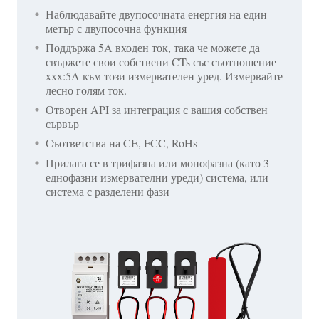
Наблюдавайте двупосочната енергия на един
метър с двупосочна функция
Поддържа 5A входен ток, така че можете да
свържете свои собствени CTs със съотношение
xxx:5A към този измервателен уред. Измервайте
лесно голям ток.
Отворен API за интеграция с вашия собствен
сървър
Съответства на CE, FCC, RoHs
Прилага се в трифазна или монофазна (като 3
еднофазни измервателни уреди) система, или
система с разделени фази