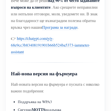
над 90% от често задаваните
Вече може да се реши
въпроси на клиентите
. Ако срещнете неправилни
или непълни отговори, моля, уведомете ни. В знак
на благодарност ще възнаградим полезна обратна
връзка чрез нашия
Програма за награди
.
👉
https://chatgpt.com/g/g-
68e9cc3b83408191901b66b524ba5373-iammeter-
assistant
Най-нова версия на фърмуера
Най-новата версия на фърмуера е пусната с няколко
важни подобрения:
Поддръжка на WPA3
MQTTS
Сигурно
поддържа