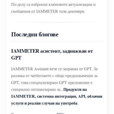
По-долу са изброени ключовите актуализации и
Домашна автоматизация
Обучително видео
Разгледайте
Контакт
съобщения от IAMMETER този декември.
Фабричен енергиен мониторинг
ЧЗВ
Програма за награди
За нас
Новини
Последни блогове
Блогове
IAMMETER асистент, задвижван от
GPT
IAMMETER Assistant вече се захранва от GPT. За
разлика от чатботовете с общо предназначение за
GPT, това специализирано GPT приложение е
Продукти на
специално оптимизирано за...
IAMMETER, системна интеграция, API, облачни
услуги и реални случаи на употреба
.