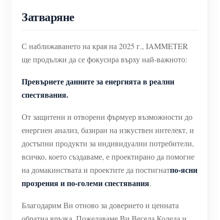
Затваряне
С наближаването на края на 2025 г., IAMMETER
ще продължи да се фокусира върху най-важното:
Превърнете данните за енергията в реални
спестявания.
От защитени и отворени фърмуер възможности до
енергиен анализ, базиран на изкуствен интелект, и
достъпни продукти за индивидуални потребители,
всичко, което създаваме, е проектирано да помогне
по-ясни
на домакинствата и проектите да постигнат
прозрения и по-големи спестявания
.
Благодарим Ви отново за доверието и ценната
обратна връзка. Пожелаваме Ви Весела Коледа и