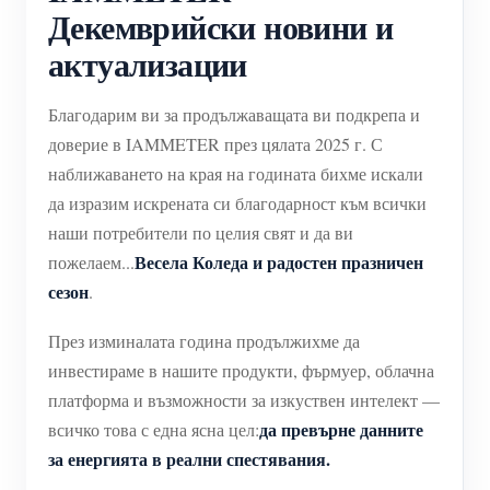
WiFi контролер за захранване
Декемврийски новини и
IAMMETER Cloud Pro
актуализации
Услуга за самостоятелно хостване
Благодарим ви за продължаващата ви подкрепа и
EV зарядно устройство
доверие в IAMMETER през цялата 2025 г. С
наближаването на края на годината бихме искали
IAMMETER Симулатор
да изразим искрената си благодарност към всички
Виртуален измервателен уред
наши потребители по целия свят и да ви
Система за енергийно прогнозиране и симулация
Весела Коледа и радостен празничен
пожелаем...
сезон
.
Приложения
През изминалата година продължихме да
Енергиен монитор на слънчева фотоволтаична
Магазин
инвестираме в нашите продукти, фърмуер, облачна
система
Ресурси
платформа и възможности за изкуствен интелект —
да превърне данните
всичко това с една ясна цел:
Монитор за потребление на електроенергия
Бърз старт на продукта
Общност
за енергията в реални спестявания.
Система за управление на PV нагревател
Документ
Разработчик