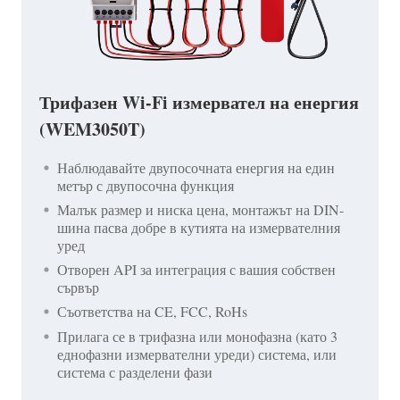
Трифазен Wi-Fi измервател на енергия
(WEM3050T)
Наблюдавайте двупосочната енергия на един
метър с двупосочна функция
Малък размер и ниска цена, монтажът на DIN-
шина пасва добре в кутията на измервателния
уред
Отворен API за интеграция с вашия собствен
сървър
Съответства на CE, FCC, RoHs
Прилага се в трифазна или монофазна (като 3
еднофазни измервателни уреди) система, или
система с разделени фази