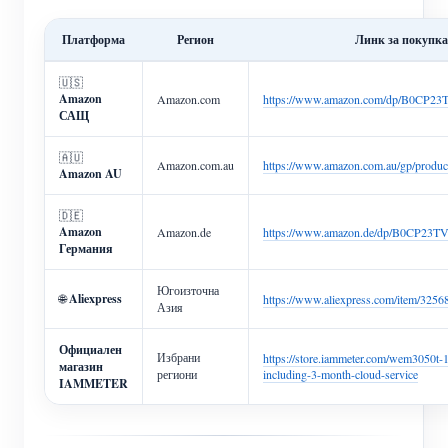
Платформа
Регион
Линк за покупка
🇺🇸
Amazon
Amazon.com
https://www.amazon.com/dp/B0CP2
САЩ
🇦🇺
Amazon.com.au
https://www.amazon.com.au/gp/pro
Amazon AU
🇩🇪
Amazon
Amazon.de
https://www.amazon.de/dp/B0CP23T
Германия
Югоизточна
🌐
Aliexpress
https://www.aliexpress.com/item/325
Азия
Официален
Избрани
https://store.iammeter.com/wem3050t-
магазин
региони
including-3-month-cloud-service
IAMMETER