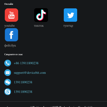
Онлайн
youtube
тикток
туитър
фейсбук
Свържете се с нас
+86 13911890238
support@devicebit.com
13911890238
13911890238