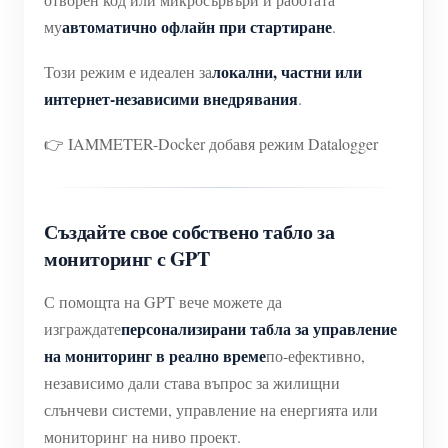
автоматично офлайн при стартиране
му
.
локални, частни или
Този режим е идеален за
интернет-независими внедрявания
.
👉 IAMMETER-Docker добавя режим Datalogger
Създайте свое собствено табло за
мониторинг с GPT
С помощта на GPT вече можете да
персонализирани табла за управление
изграждате
на мониторинг в реално време
по-ефективно,
независимо дали става въпрос за жилищни
слънчеви системи, управление на енергията или
мониторинг на ниво проект.