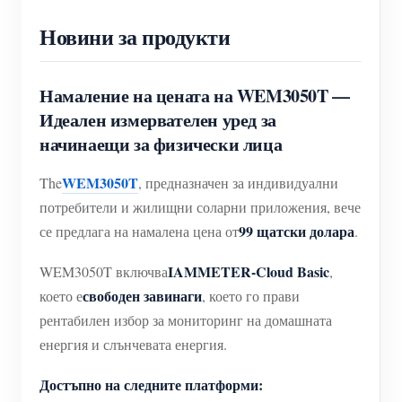
Новини за продукти
Намаление на цената на WEM3050T —
Идеален измервателен уред за
начинаещи за физически лица
WEM3050T
The
, предназначен за индивидуални
потребители и жилищни соларни приложения, вече
99 щатски долара
се предлага на намалена цена от
.
IAMMETER-Cloud Basic
WEM3050T включва
,
свободен завинаги
което е
, което го прави
рентабилен избор за мониторинг на домашната
енергия и слънчевата енергия.
Достъпно на следните платформи: