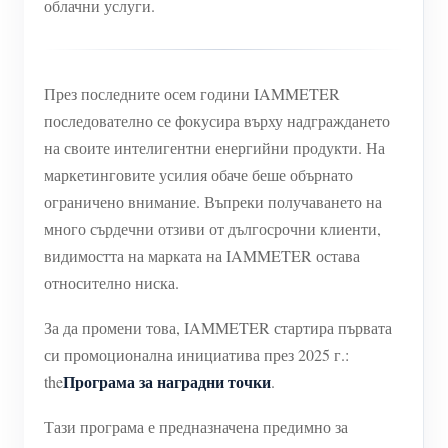
облачни услуги.
През последните осем години IAMMETER
последователно се фокусира върху надграждането
на своите интелигентни енергийни продукти. На
маркетинговите усилия обаче беше обърнато
ограничено внимание. Въпреки получаването на
много сърдечни отзиви от дългосрочни клиенти,
видимостта на марката на IAMMETER остава
относително ниска.
За да промени това, IAMMETER стартира първата
си промоционална инициатива през 2025 г.:
Програма за наградни точки
the
.
Тази програма е предназначена предимно за