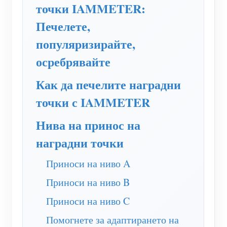
WiFi контролер за захранване
точки IAMMETER:
Печелете,
IAMMETER Cloud Pro
популяризирайте,
Услуга за самостоятелно хостване
осребрявайте
EV зарядно устройство
Как да печелите наградни
IAMMETER Симулатор
точки с IAMMETER
Виртуален измервателен уред
Система за енергийно прогнозиране и симулация
Нива на принос на
наградни точки
Приложения
Енергиен монитор на слънчева фотоволтаична
Приноси на ниво A
Магазин
Приноси на ниво B
система
Ресурси
Приноси на ниво C
Монитор за потребление на електроенергия
Бърз старт на продукта
Общност
Помогнете за адаптирането на
Система за управление на фотоволтаични
Документ
Разработчик