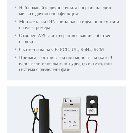
Наблюдавайте двупосочната енергия на един
метър с двупосочна функция
Монтажът на DIN-шина пасва идеално в кутията
на електромера
Отворен API за интеграция с вашия собствен
сървър
Съответства на CE, FCC, UL, RoHs, RCM
Прилага се в трифазна или монофазна (като 3
еднофазни измервателни уреди) система, или
система с разделени фази