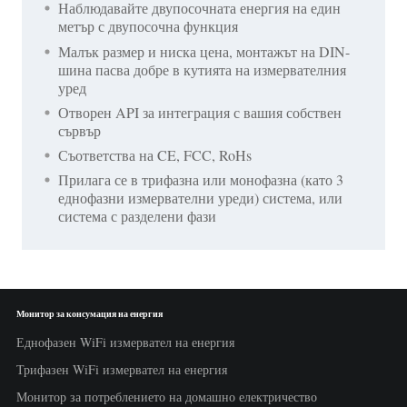
Наблюдавайте двупосочната енергия на един
метър с двупосочна функция
Малък размер и ниска цена, монтажът на DIN-
шина пасва добре в кутията на измервателния
уред
Отворен API за интеграция с вашия собствен
сървър
Съответства на CE, FCC, RoHs
Прилага се в трифазна или монофазна (като 3
еднофазни измервателни уреди) система, или
система с разделени фази
Монитор за консумация на енергия
Еднофазен WiFi измервател на енергия
Трифазен WiFi измервател на енергия
Монитор за потреблението на домашно електричество