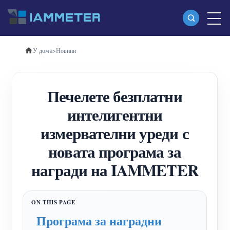
У дома
>
Новини
Продукти
Еднофазен Wi-Fi измервател на енергия
Печелете безплатни
(WEM3080)
интелигентни
Трифазен Wi-Fi измервател на енергия
измервателни уреди с
(WEM3080T)
новата програма за
Трифазен Wi-Fi измервател на енергия
награди на IAMMETER
(WEM3046T)
Трифазен Wi-Fi измервател на енергия
(WEM3050T)
Програма за наградни