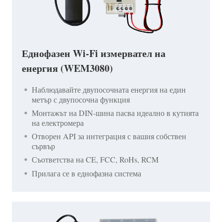
Еднофазен Wi-Fi измервател на
енергия (WEM3080)
Наблюдавайте двупосочната енергия на един
метър с двупосочна функция
Монтажът на DIN-шина пасва идеално в кутията
на електромера
Отворен API за интеграция с вашия собствен
сървър
Съответства на CE, FCC, RoHs, RCM
Прилага се в еднофазна система