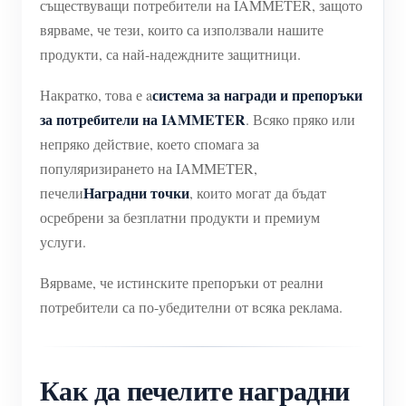
съществуващи потребители на IAMMETER, защото
вярваме, че тези, които са използвали нашите
продукти, са най-надеждните защитници.
система за награди и препоръки
Накратко, това е a
за потребители на IAMMETER
. Всяко пряко или
непряко действие, което спомага за
популяризирането на IAMMETER,
Наградни точки
печели
, които могат да бъдат
осребрени за безплатни продукти и премиум
услуги.
Вярваме, че истинските препоръки от реални
потребители са по-убедителни от всяка реклама.
Как да печелите наградни