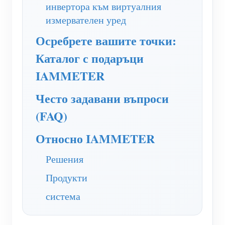
инвертора към виртуалния
нагреватели
Обучително видео
измервателен уред
Разгледайте
Контакт
Домашна автоматизация
ЧЗВ
Осребрете вашите точки:
Програма за награди
За нас
Фабричен енергиен мониторинг
Новини
Каталог с подаръци
IAMMETER
Блогове
Често задавани въпроси
(FAQ)
Относно IAMMETER
Решения
Продукти
система