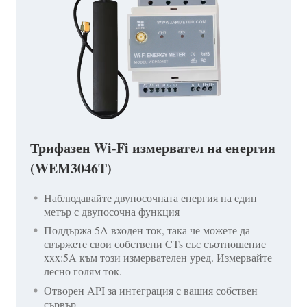
Трифазен Wi-Fi измервател на енергия
(WEM3046T)
Наблюдавайте двупосочната енергия на един
метър с двупосочна функция
Поддържа 5A входен ток, така че можете да
свържете свои собствени CTs със съотношение
xxx:5A към този измервателен уред. Измервайте
лесно голям ток.
Отворен API за интеграция с вашия собствен
сървър