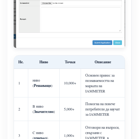
Не.
Ниво
Точки
Описание
Основен принос за
ниво
познаваемостта на
1
10,000+
(
Решаващо
)
марката на
IAMMETER
Помогна на повече
B ниво
2
5,000+
потребители да научат
(
Значително
)
за IAMMETER
Отговори на въпроси,
C ниво
свързани с
3
1,000+
(
генерал
)
IAMMETER, в