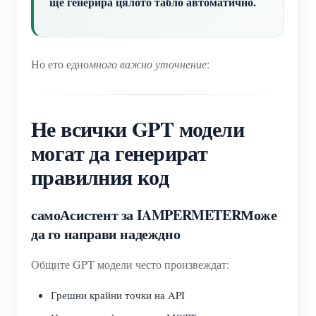
ще генерира цялото табло автоматично.
Домашна автоматизация
Обучително видео
Разгледайте
Контакт
Фабричен енергиен мониторинг
ЧЗВ
Програма за награди
За нас
Но ето едно
много важно уточнение
:
Новини
Блогове
Не всички GPT модели
могат да генерират
правилния код
само
Асистент за IAMPERMETER
Може
да го направи надеждно
Общите GPT модели често произвеждат:
Грешни крайни точки на API