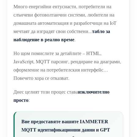
WiFi контролер за захранване
Много енергийни ентусиасти, потребители на
IAMMETER Cloud Pro
слънчеви фотоволтаични системи, любители на
домашната автоматизация и разработчици на IoT
Услуга за самостоятелно хостване
табло за
мечтаят да изградят свои собствени...
EV зарядно устройство
наблюдение в реално време
.
IAMMETER Симулатор
Но щом помислите за детайлите – HTML,
Виртуален измервателен уред
JavaScript, MQTT парсинг, рендиране на диаграми,
оформление на потребителския интерфейс…
Система за енергийно прогнозиране и симулация
Повечето хора се отказват.
Приложения
изключително
Днес целият този процес става
Енергиен монитор на слънчева фотоволтаична
Магазин
просто
:
система
Ресурси
Монитор за потребление на електроенергия
Вие предоставяте вашите IAMMETER
Бърз старт на продукта
Общност
MQTT идентификационни данни и GPT
Система за управление на PV нагревател
Документ
Разработчик