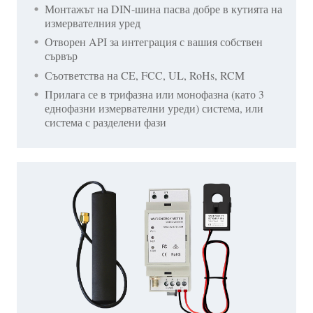
Монтажът на DIN-шина пасва добре в кутията на
измервателния уред
Отворен API за интеграция с вашия собствен
сървър
Съответства на CE, FCC, UL, RoHs, RCM
Прилага се в трифазна или монофазна (като 3
еднофазни измервателни уреди) система, или
система с разделени фази