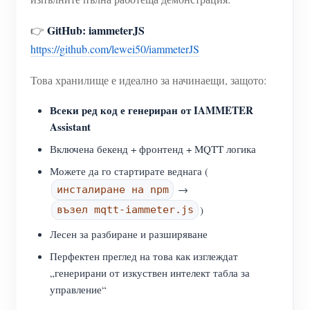
GitHub: iammeterJS
👉
https://github.com/lewei50/iammeterJS
Това хранилище е идеално за начинаещи, защото:
Всеки ред код е генериран от IAMMETER
Assistant
Включена бекенд + фронтенд + MQTT логика
Можете да го стартирате веднага (
→
инсталиране на npm
)
възел mqtt-iammeter.js
Лесен за разбиране и разширяване
Перфектен преглед на това как изглеждат
„генерирани от изкуствен интелект табла за
управление“