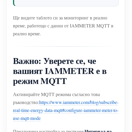
Ще видите таблото си за мониторинг в реално
време, работещо с данни от IAMMETER MQTT в
реално време.
Важно: Уверете се, че
вашият IAMMETER е в
режим MQTT
Активирайте MQTT режима съгласно това
ръководство:
https://www.iammeter.com/blog/subscribe-
real-time-energy-data-mqtt#configure-iammeter-meter-to-
use-mqtt-mode
Интервал на
Предложена настройка за тестване: