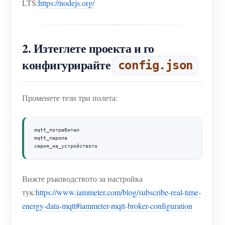
LTS:
https://nodejs.org/
2. Изтеглете проекта и го
конфигурирайте
config.json
Променете тези три полета:
mqtt_потребител

mqtt_парола

серия_на_устройството
Вижте ръководството за настройка
тук:
https://www.iammeter.com/blog/subscribe-real-time-
energy-data-mqtt#iammeter-mqtt-broker-configuration