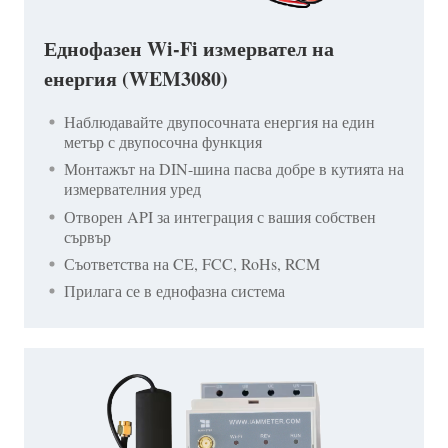
Еднофазен Wi-Fi измервател на
енергия (WEM3080)
Наблюдавайте двупосочната енергия на един
метър с двупосочна функция
Монтажът на DIN-шина пасва добре в кутията на
измервателния уред
Отворен API за интеграция с вашия собствен
сървър
Съответства на CE, FCC, RoHs, RCM
Прилага се в еднофазна система