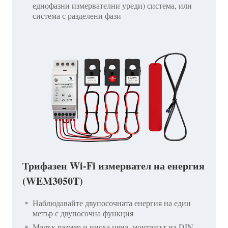
еднофазни измервателни уреди) система, или
система с разделени фази
Трифазен Wi-Fi измервател на енергия
(WEM3050T)
Наблюдавайте двупосочната енергия на един
метър с двупосочна функция
Малък размер и ниска цена, монтажът на DIN-