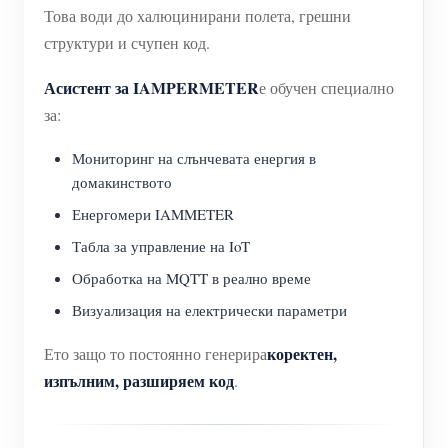
Това води до халюцинирани полета, грешни
структури и счупен код.
Асистент за IAMPERMETER
е обучен специално
за:
Мониторинг на слънчевата енергия в
домакинството
Енергомери IAMMETER
Табла за управление на IoT
Обработка на MQTT в реално време
Визуализация на електрически параметри
коректен,
Ето защо то постоянно генерира
изпълним, разширяем код
.