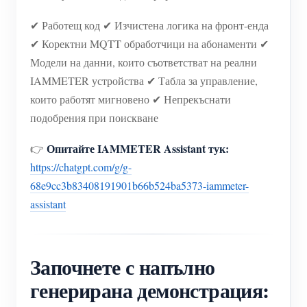
✔ Работещ код ✔ Изчистена логика на фронт-енда
✔ Коректни MQTT обработчици на абонаменти ✔
Модели на данни, които съответстват на реални
IAMMETER устройства ✔ Табла за управление,
които работят мигновено ✔ Непрекъснати
подобрения при поискване
Опитайте IAMMETER Assistant тук:
👉
https://chatgpt.com/g/g-
68e9cc3b83408191901b66b524ba5373-iammeter-
assistant
Започнете с напълно
генерирана демонстрация: