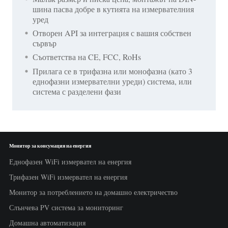
шина пасва добре в кутията на измервателния
уред
Отворен API за интеграция с вашия собствен
сървър
Съответства на CE, FCC, RoHs
Прилага се в трифазна или монофазна (като 3
еднофазни измервателни уреди) система, или
система с разделени фази
Монитор за консумация на енергия
Еднофазен WiFi измервател на енергия
Трифазен WiFi измервател на енергия
Монитор за потреблението на домашно електричество
Слънчева PV система за мониторинг
Домашна автоматизация