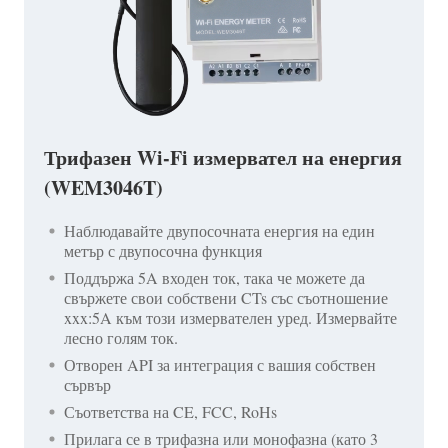
Трифазен Wi-Fi измервател на енергия
(WEM3046T)
Наблюдавайте двупосочната енергия на един
метър с двупосочна функция
Поддържа 5A входен ток, така че можете да
свържете свои собствени CTs със съотношение
xxx:5A към този измервателен уред. Измервайте
лесно голям ток.
Отворен API за интеграция с вашия собствен
сървър
Съответства на CE, FCC, RoHs
Прилага се в трифазна или монофазна (като 3