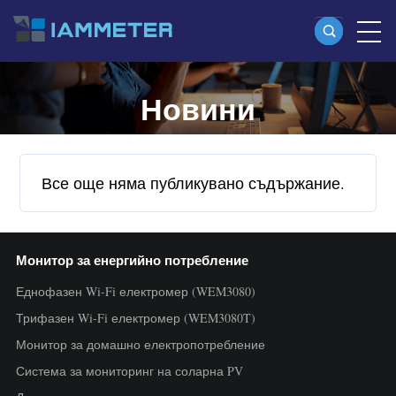
Новини
Продукти
Еднофазен Wi-Fi електромер (WEM3080)
Split-phase Wi-Fi електромер (WEM2067)
Все още няма публикувано съдържание.
Трифазен Wi-Fi електромер (WEM3080T)
Трифазен Wi-Fi електромер (WEM3046T)
Монитор за енергийно потребление
Трифазен Wi-Fi електромер (WEM3050T)
Еднофазен Wi-Fi електромер (WEM3080)
WiFi контролер на мощността
Трифазен Wi-Fi електромер (WEM3080T)
IAMMETER Cloud Pro
Монитор за домашно електропотребление
Услуга за self-hosting
Система за мониторинг на соларна PV