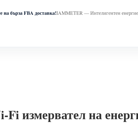
е на бърза FBA доставка!
IAMMETER — Интелигентен енергиен 
i-Fi измервател на енерг