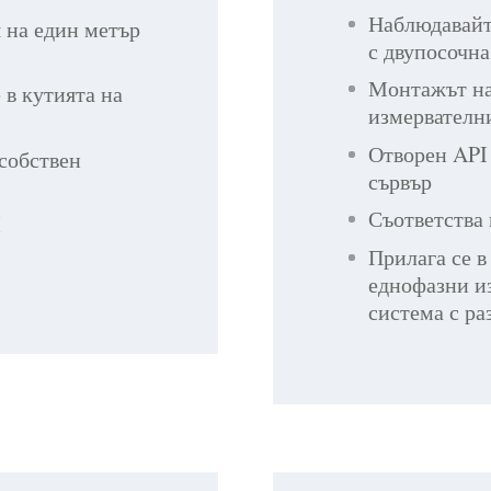
Наблюдавайт
 на един метър
с двупосочн
Монтажът на
в кутията на
измервателн
Отворен API 
 собствен
сървър
Съответства
M
Прилага се в
еднофазни и
система с ра