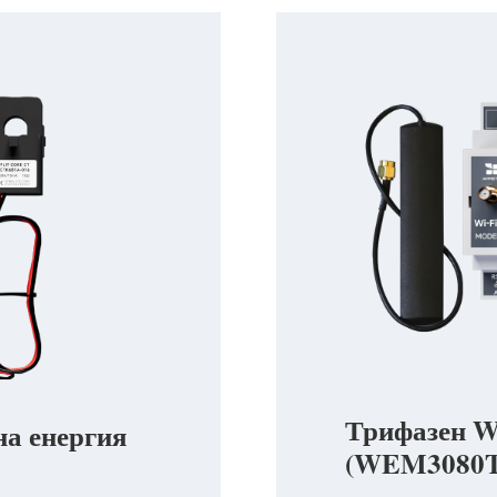
Трифазен Wi
на енергия
(WEM3080T