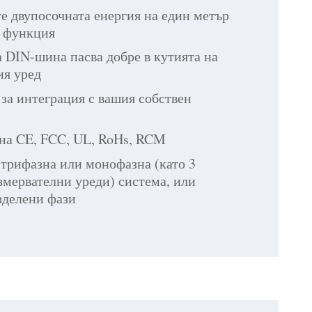
е двупосочната енергия на един метър
а функция
 DIN-шина пасва добре в кутията на
ия уред
за интеграция с вашия собствен
 на CE, FCC, UL, RoHs, RCM
 трифазна или монофазна (като 3
змервателни уреди) система, или
зделени фази