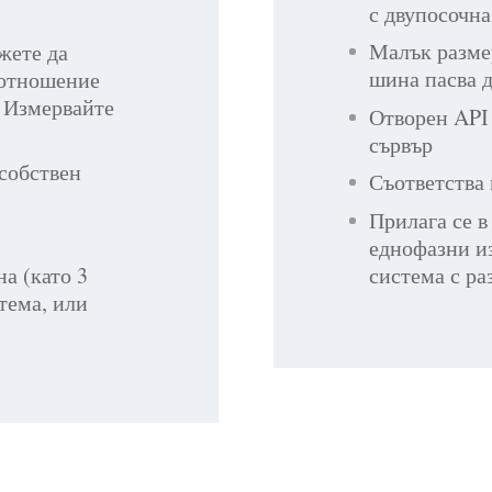
с двупосочн
Малък разме
жете да
шина пасва д
ъотношение
. Измервайте
Отворен API 
сървър
 собствен
Съответства
Прилага се в
еднофазни и
система с ра
а (като 3
тема, или