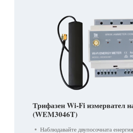
Трифазен Wi-Fi измервател н
(WEM3046T)
Наблюдавайте двупосочната енергия