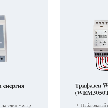
Трифазен Wi
а енергия
(WEM3050T
Наблюдавайт
 на един метър