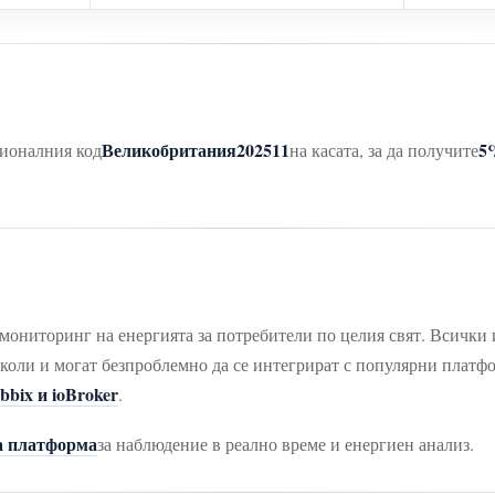
Великобритания202511
5
ционалния код
на касата, за да получите
ониторинг на енергията за потребители по целия свят. Всич
коли и могат безпроблемно да се интегрират с популярни платфо
bix и ioBroker
.
 платформа
за наблюдение в реално време и енергиен анализ.