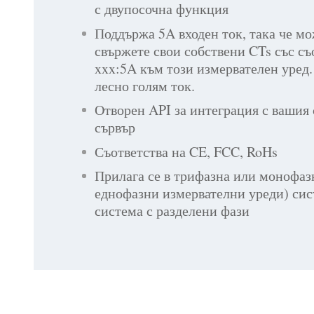
с двупосочна функция
Поддържа 5A входен ток, така че мо
свържете свои собствени CTs със с
xxx:5A към този измервателен уред
лесно голям ток.
Отворен API за интеграция с вашия
сървър
Съответства на CE, FCC, RoHs
Прилага се в трифазна или монофазн
еднофазни измервателни уреди) сис
система с разделени фази