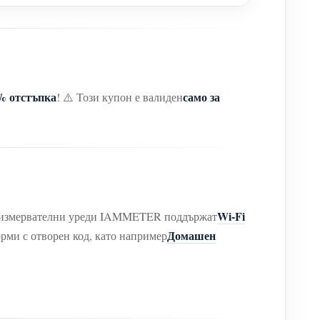
% отстъпка
само за
! ⚠️ Този купон е валиден
Wi-Fi
ки измервателни уреди IAMMETER поддържат
Домашен
рми с отворен код, като например