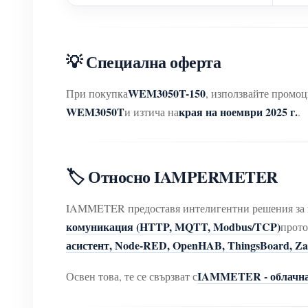
💡 Специална оферта
WEM3050T-150
При покупка
, използвайте промо
WEM3050T
края на ноември 2025 г.
и изтича на
.
🏷️ Относно IAMPERMETER
IAMMETER предоставя интелигентни решения за м
комуникация (HTTP, MQTT, Modbus/TCP)
прото
асистент, Node-RED, OpenHAB, ThingsBoard, Zab
IAMMETER - облачна
Освен това, те се свързват с