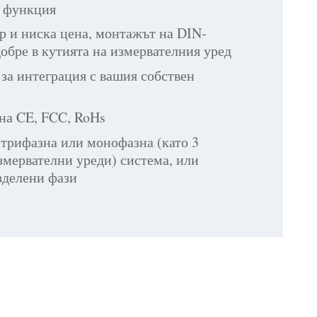
а функция
р и ниска цена, монтажът на DIN-
обре в кутията на измервателния уред
за интеграция с вашия собствен
 на CE, FCC, RoHs
 трифазна или монофазна (като 3
змервателни уреди) система, или
зделени фази