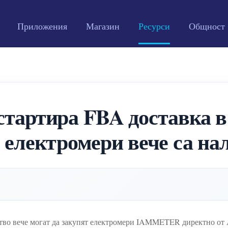
Приложения
Магазин
Ресурси
Общност
артира FBA доставка в
 електромери вече са на
ство вече могат да закупят електромери IAMMETER директно от A