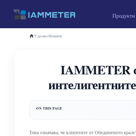
Продукти
У дома
>
Новини
IAMMETER ст
интелигентните
Това означава, че клиентите от Обединеното крал