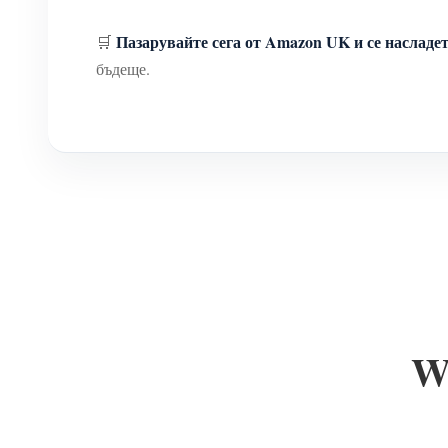
Пазарувайте сега от Amazon UK и се насладет
🛒
бъдеще.
W