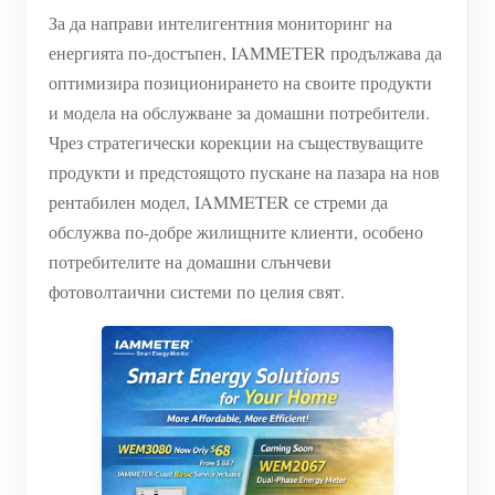
WiFi контролер за захранване
За да направи интелигентния мониторинг на
IAMMETER Cloud Pro
енергията по-достъпен, IAMMETER продължава да
оптимизира позиционирането на своите продукти
Услуга за самостоятелно хостване
и модела на обслужване за домашни потребители.
EV зарядно устройство
Чрез стратегически корекции на съществуващите
продукти и предстоящото пускане на пазара на нов
IAMMETER Симулатор
рентабилен модел, IAMMETER се стреми да
Виртуален измервателен уред
обслужва по-добре жилищните клиенти, особено
Система за енергийно прогнозиране и симулация
потребителите на домашни слънчеви
фотоволтаични системи по целия свят.
Приложения
Енергиен монитор на слънчева фотоволтаична
Магазин
система
Ресурси
Монитор за потребление на електроенергия
Бърз старт на продукта
Общност
Система за управление на PV нагревател
Документ
Програма за сътрудници