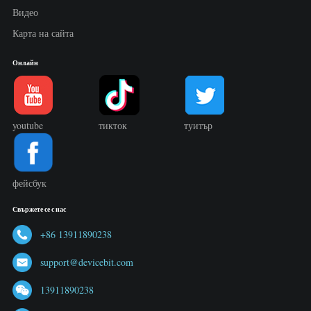
Видео
Карта на сайта
Онлайн
youtube
тикток
туитър
фейсбук
Свържете се с нас
+86 13911890238
support@devicebit.com
13911890238