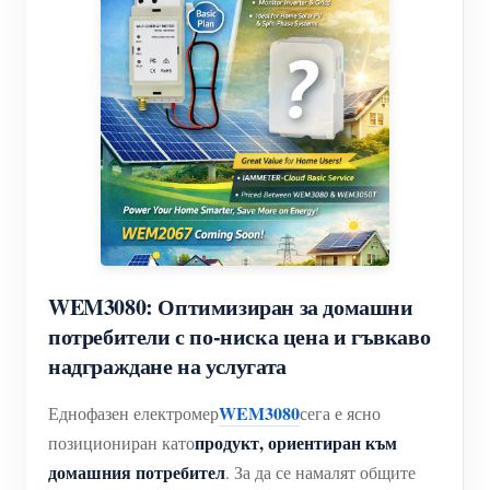
Разработчик
Домашна автоматизация
Обучително видео
Принос към съдържанието
Разгледайте
Контакт
Фабричен енергиен мониторинг
ЧЗВ
Технически принос
Програма за награди
За нас
Новини
Точки за награди
Блогове
форум
WEM3080: Оптимизиран за домашни
потребители с по-ниска цена и гъвкаво
надграждане на услугата
WEM3080
Еднофазен електромер
сега е ясно
продукт, ориентиран към
позициониран като
домашния потребител
. За да се намалят общите