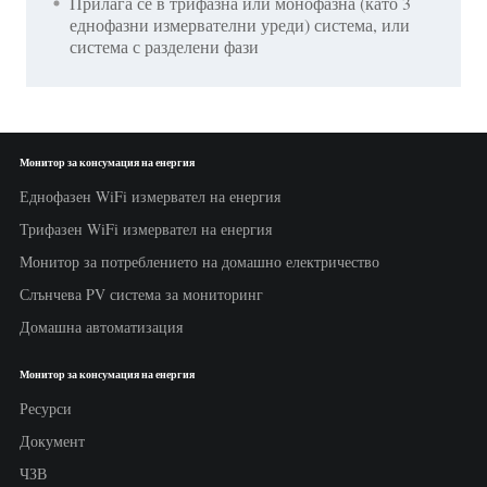
Прилага се в трифазна или монофазна (като 3
еднофазни измервателни уреди) система, или
система с разделени фази
Монитор за консумация на енергия
Еднофазен WiFi измервател на енергия
Трифазен WiFi измервател на енергия
Монитор за потреблението на домашно електричество
Слънчева PV система за мониторинг
Домашна автоматизация
Монитор за консумация на енергия
Ресурси
Документ
ЧЗВ