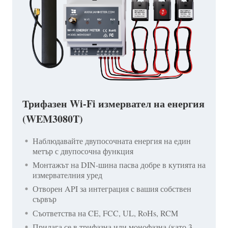
Трифазен Wi-Fi измервател на енергия
(WEM3080T)
Наблюдавайте двупосочната енергия на един
метър с двупосочна функция
Монтажът на DIN-шина пасва добре в кутията на
измервателния уред
Отворен API за интеграция с вашия собствен
сървър
Съответства на CE, FCC, UL, RoHs, RCM
Прилага се в трифазна или монофазна (като 3