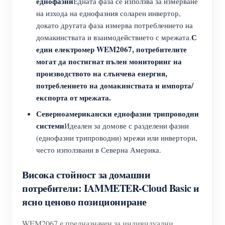
еднофазни
Едната фаза се използва за измерване
на изхода на еднофазния соларен инвертор,
докато другата фаза измерва потреблението на
С
домакинствата и взаимодействието с мрежата.
един електромер WEM2067, потребителите
могат да постигнат пълен мониторинг на
производството на слънчева енергия,
потреблението на домакинствата и импорта/
експорта от мрежата.
Северноамерикански еднофазни трипроводни
системи
Идеален за домове с разделени фазни
(еднофазни трипроводни) мрежи или инвертори,
често използвани в Северна Америка.
Висока стойност за домашни
потребители: IAMMETER-Cloud Basic и
ясно ценово позициониране
WEM2067 е предназначен за индивидуални