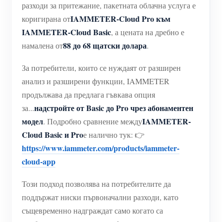
разходи за притежание, пакетната облачна услуга е
IAMMETER-Cloud Pro към
коригирана от
IAMMETER-Cloud Basic
, а цената на дребно е
88 до 68 щатски долара
намалена от
.
За потребители, които се нуждаят от разширен
анализ и разширени функции, IAMMETER
продължава да предлага гъвкава опция
надстройте от Basic до Pro чрез абонаментен
за...
модел
IAMMETER-
. Подробно сравнение между
Cloud Basic и Pro
е налично тук: 👉
https://www.iammeter.com/products/iammeter-
cloud-app
Този подход позволява на потребителите да
поддържат ниски първоначални разходи, като
същевременно надграждат само когато са