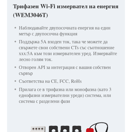
Трифазен Wi-Fi измервател на енергия
(WEM3046T)
Наблюдавайте двупосочната енергия на един
метър с двупосочна функция
Поддържа 5A входен ток, така че можете да
свържете свои собствени CTs със съотношение
xxx:5A към този измервателен уред. Измервайте
лесно голям ток.
Отворен API за интеграция с вашия собствен
сървър
Съответства на CE, FCC, RoHs
Прилага се в трифазна или монофазна (като 3
еднофазни измервателни уреди) система, или
система с разделени фази