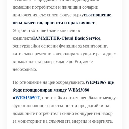
домашни потребители и жилищни соларни
съотношение
приложения, със силен фокус върху
цена-качество, простота и практичност
.
Устройството ще бъде включено в
IAMMETER-Cloud Basic Service
комплекта
,
осигурявайки основни функции за мониторинг,
като същевременно контролира текущите разходи, с
възможност за надграждане до Pro, ако е
необходимо.
WEM2067 ще
По отношение на ценообразуването,
бъде позициониран между WEM3080
и
WEM3050T
, постигайки оптимален баланс между
функционалност и достъпност и предлагайки на
домашните потребители силно конкурентен избор
за мониторинг на слънчевата енергия и енергията.