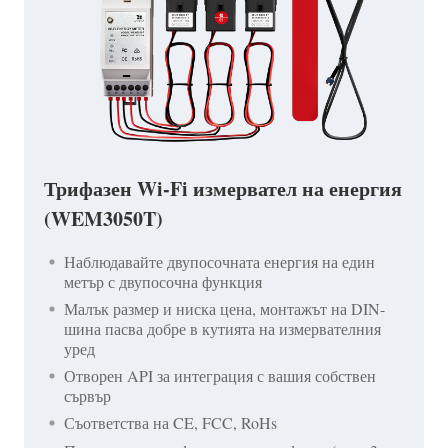
Трифазен Wi-Fi измервател на енергия
(WEM3050T)
Наблюдавайте двупосочната енергия на един
метър с двупосочна функция
Малък размер и ниска цена, монтажът на DIN-
шина пасва добре в кутията на измервателния
уред
Отворен API за интеграция с вашия собствен
сървър
Съответства на CE, FCC, RoHs