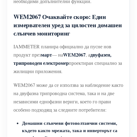
необходими допълнителни функции.
WEM2067 Очаквайте скоро: Един
измервателен уред за цялостен домашен
слънчев мониторинг
IAMMETER планира официално да пусне нов
март
WEM2067
двуфазен,
продукт през
— на
, а
трипроводен електромер
проектиран специално за
жилищни приложения.
WEM2067 може да се използва за наблюдение както
на двуфазна трипроводна система, така и на две
независими еднофазни вериги, което го прави
особено подходящ за следните потребители:
Домашни слънчеви фотоволтаични системи,
където както мрежата, така и инверторът са