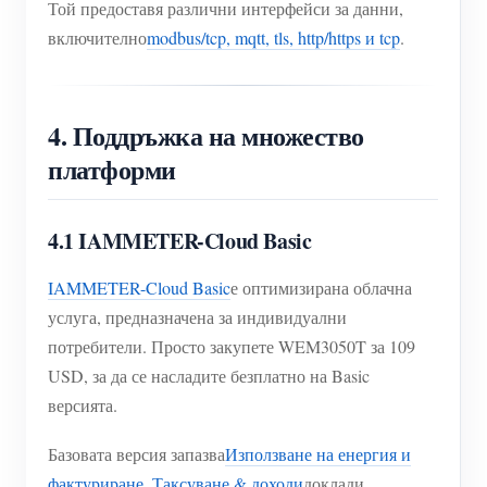
Той предоставя различни интерфейси за данни,
включително
modbus/tcp, mqtt, tls, http/https и tcp
.
4. Поддръжка на множество
платформи
4.1 IAMMETER-Cloud Basic
IAMMETER-Cloud Basic
е оптимизирана облачна
услуга, предназначена за индивидуални
потребители. Просто закупете WEM3050T за 109
USD, за да се насладите безплатно на Basic
версията.
Базовата версия запазва
Използване на енергия и
фактуриране
,
Таксуване & доходи
доклади