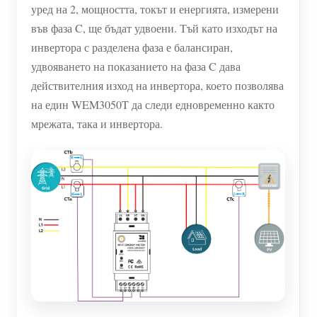
уред на 2, мощността, токът и енергията, измерени
във фаза C, ще бъдат удвоени. Тъй като изходът на
инвертора с разделена фаза е балансиран,
удвояването на показанието на фаза C дава
действителния изход на инвертора, което позволява
на един WEM3050T да следи едновременно както
мрежата, така и инвертора.