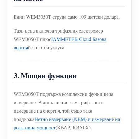
Един WEM3050T струва само 109 щатски долара.
Тази цена включва трифазния електромер
WEM3050T плюс
IAMMETER-Cloud Базова
версия
безплатна услуга.
3. Мощни функции
WEM3050T поддържа комплексни функции за
измерване. В допълнение към трифазното
измерване на енергия, той също така
поддържа
Нетно измерване (NEM) и измерване на
реактивна мощност
(КВАР, КВАРХ).