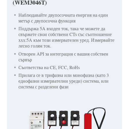
(WEM3046T)
Наблюдавайте двупосочната енергия на един
метър с двупосочна функция
Поддържа 5A входен ток, така че можете да
свържете свои собствени CTs със съотношение
xxx:5A към този измервателен уред. Измервайте
лесно голям ток.
Отворен API за интеграция с вашия собствен
сървър
Съответства на CE, FCC, RoHs
Прилага се в трифазна или монофазна (като 3
еднофазни измервателни уреди) система, или
система с разделени фази