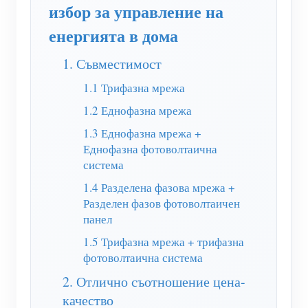
WiFi контролер за захранване
избор за управление на
енергията в дома
IAMMETER Cloud Pro
Услуга за самостоятелно хостване
1. Съвместимост
EV зарядно устройство
1.1 Трифазна мрежа
1.2 Еднофазна мрежа
IAMMETER Симулатор
1.3 Еднофазна мрежа +
Виртуален измервателен уред
Еднофазна фотоволтаична
Система за енергийно прогнозиране и симулация
система
1.4 Разделена фазова мрежа +
Приложения
Разделен фазов фотоволтаичен
панел
Енергиен монитор на слънчева фотоволтаична
Магазин
1.5 Трифазна мрежа + трифазна
система
Ресурси
фотоволтаична система
Монитор за потребление на електроенергия
Бърз старт на продукта
Общност
2. Отлично съотношение цена-
Система за управление на фотоволтаични
качество
Документ
Разработчик