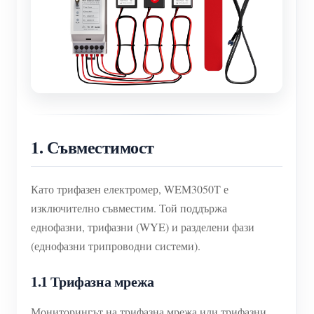
1. Съвместимост
Като трифазен електромер, WEM3050T е
изключително съвместим. Той поддържа
еднофазни, трифазни (WYE) и разделени фази
(еднофазни трипроводни системи).
1.1 Трифазна мрежа
Мониторингът на трифазна мрежа или трифазни