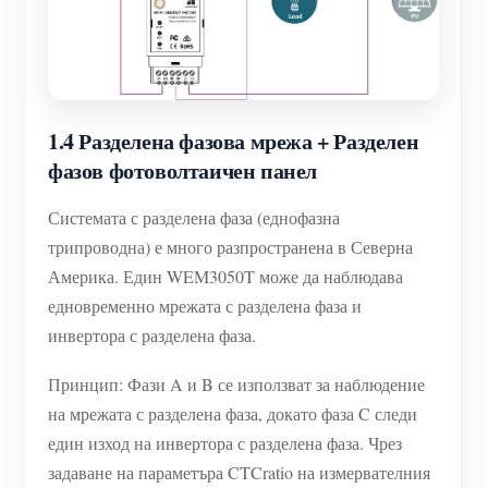
1.4 Разделена фазова мрежа + Разделен
фазов фотоволтаичен панел
Системата с разделена фаза (еднофазна
трипроводна) е много разпространена в Северна
Америка. Един WEM3050T може да наблюдава
едновременно мрежата с разделена фаза и
инвертора с разделена фаза.
Принцип: Фази A и B се използват за наблюдение
на мрежата с разделена фаза, докато фаза C следи
един изход на инвертора с разделена фаза. Чрез
задаване на параметъра CTCratio на измервателния