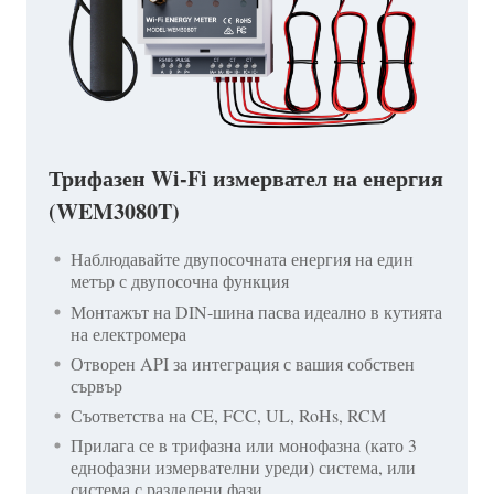
Трифазен Wi-Fi измервател на енергия
(WEM3080T)
Наблюдавайте двупосочната енергия на един
метър с двупосочна функция
Монтажът на DIN-шина пасва идеално в кутията
на електромера
Отворен API за интеграция с вашия собствен
сървър
Съответства на CE, FCC, UL, RoHs, RCM
Прилага се в трифазна или монофазна (като 3
еднофазни измервателни уреди) система, или
система с разделени фази