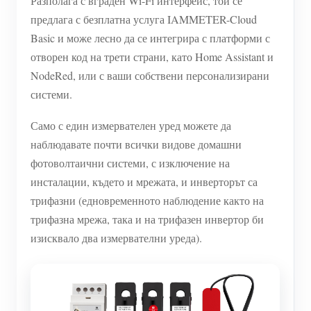
Разполага с вграден Wi-Fi интерфейс, той се
предлага с безплатна услуга IAMMETER-Cloud
Basic и може лесно да се интегрира с платформи с
отворен код на трети страни, като Home Assistant и
NodeRed, или с ваши собствени персонализирани
системи.
Само с един измервателен уред можете да
наблюдавате почти всички видове домашни
фотоволтаични системи, с изключение на
инсталации, където и мрежата, и инверторът са
трифазни (едновременното наблюдение както на
трифазна мрежа, така и на трифазен инвертор би
изисквало два измервателни уреда).