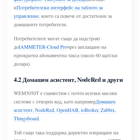
и
Потребителски интерфейс на таблото за
управление
, които са повече от достатъчни за
домашните потребители.
Потребителите могат също да надстроят
до
IAMMETER-Cloud Pro
чрез заплащане на
еднократна абонаментна такса (около 60 щатски
долара).
4.2 Домашен асистент, NodeRed и други
WEM3050T е съвместим с почти всички масови
системи с отворен код, като например
Домашен
асистент, NodeRed, OpenHAB, ioBroker, Zabbix,
Thingsboard
.
Той също така поддържа директно изпращане на