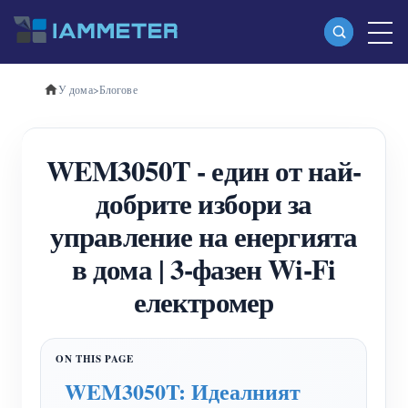
У дома
>
Блогове
Продукти
Еднофазен Wi-Fi измервател на енергия
WEM3050T - един от най-
(WEM3080)
добрите избори за
Трифазен Wi-Fi измервател на енергия
управление на енергията
(WEM3080T)
в дома | 3-фазен Wi-Fi
Трифазен Wi-Fi измервател на енергия
електромер
(WEM3046T)
Трифазен Wi-Fi измервател на енергия
(WEM3050T)
WEM3050T: Идеалният