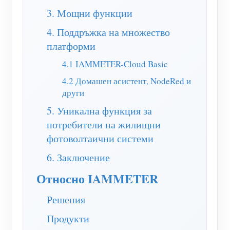
3. Мощни функции
нагреватели
Обучително видео
Разгледайте
Контакт
4. Поддръжка на множество
Домашна автоматизация
ЧЗВ
Програма за награди
За нас
платформи
Фабричен енергиен мониторинг
Новини
4.1 IAMMETER-Cloud Basic
Блогове
4.2 Домашен асистент, NodeRed и
други
5. Уникална функция за
потребители на жилищни
фотоволтаични системи
6. Заключение
Относно IAMMETER
Решения
Продукти