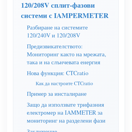
WiFi контролер за захранване
120/208V сплит-фазови
системи с IAMPERMETER
IAMMETER Cloud Pro
Услуга за самостоятелно хостване
Разбиране на системите
120/240V и 120/208V
EV зарядно устройство
Предизвикателството:
IAMMETER Симулатор
Мониторинг както на мрежата,
Виртуален измервателен уред
така и на слънчевата енергия
Система за енергийно прогнозиране и симулация
Нова функция: CTCratio
Приложения
Как да настроите CTCratio
Пример за инсталиране
Енергиен монитор на слънчева фотоволтаична
Магазин
Защо да използвате трифазния
система
Ресурси
електромер на IAMMETER за
Монитор за потребление на електроенергия
Бърз старт на продукта
Общност
мониторинг на разделени фази
Система за управление на фотоволтаични
Документ
Разработчик
Заключение