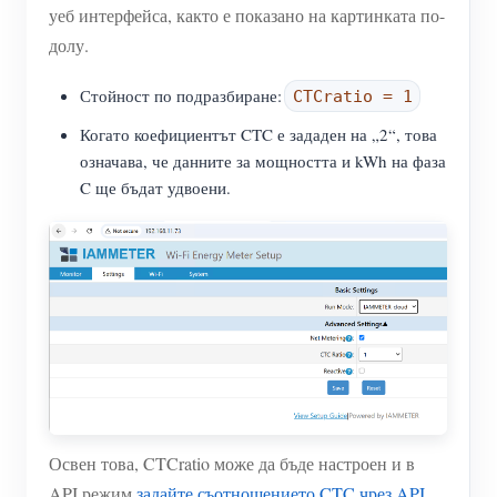
уеб интерфейса, както е показано на картинката по-
долу.
Стойност по подразбиране:
CTCratio = 1
Когато коефициентът CTC е зададен на „2“, това
означава, че данните за мощността и kWh на фаза
C ще бъдат удвоени.
Освен това, CTCratio може да бъде настроен и в
API режим,
задайте съотношението CTC чрез API