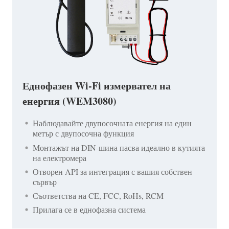
Еднофазен Wi-Fi измервател на
енергия (WEM3080)
Наблюдавайте двупосочната енергия на един
метър с двупосочна функция
Монтажът на DIN-шина пасва идеално в кутията
на електромера
Отворен API за интеграция с вашия собствен
сървър
Съответства на CE, FCC, RoHs, RCM
Прилага се в еднофазна система