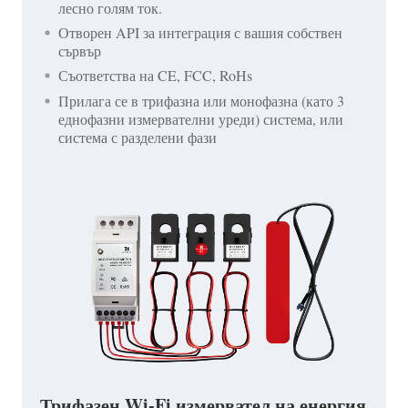
лесно голям ток.
Отворен API за интеграция с вашия собствен
сървър
Съответства на CE, FCC, RoHs
Прилага се в трифазна или монофазна (като 3
еднофазни измервателни уреди) система, или
система с разделени фази
Трифазен Wi-Fi измервател на енергия