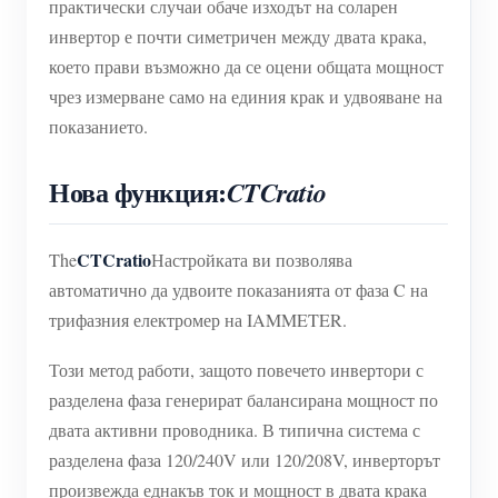
практически случаи обаче изходът на соларен
инвертор е почти симетричен между двата крака,
което прави възможно да се оцени общата мощност
чрез измерване само на единия крак и удвояване на
показанието.
Нова функция:
CTCratio
CTCratio
The
Настройката ви позволява
автоматично да удвоите показанията от фаза C на
трифазния електромер на IAMMETER.
Този метод работи, защото повечето инвертори с
разделена фаза генерират балансирана мощност по
двата активни проводника. В типична система с
разделена фаза 120/240V или 120/208V, инверторът
произвежда еднакъв ток и мощност в двата крака