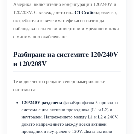
Америка, включително конфигурации 120/240V и
CTCratio
120/208V. С въвеждането на...
параметър,
потребителите вече имат ефикасен начин да
наблюдават слънчеви инвертори и мрежови връзки
с минимално окабеляване.
Разбиране на системите 120/240V
и 120/208V
Тези две често срещани северноамерикански
системи са:
120/240V разделена фаза
Еднофазна 3-проводна
система с два активни проводника (L1 и L2) и
неутрален. Напрежението между L1 и L2 е 240V,
докато напрежението между всеки активен
проводник и неутрален е 120V. Двата активни