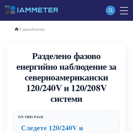
У дома
>
Блогове
Продукти
Еднофазен Wi-Fi измервател на енергия
Разделено фазово
(WEM3080)
енергийно наблюдение за
Трифазен Wi-Fi измервател на енергия
северноамерикански
(WEM3080T)
120/240V и 120/208V
Трифазен Wi-Fi измервател на енергия
системи
(WEM3046T)
Трифазен Wi-Fi измервател на енергия
(WEM3050T)
Следете 120/240V и