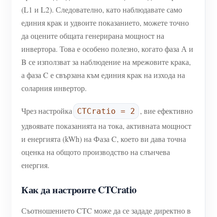
(L1 и L2). Следователно, като наблюдавате само
единия крак и удвоите показанието, можете точно
да оцените общата генерирана мощност на
инвертора. Това е особено полезно, когато фаза А и
B се използват за наблюдение на мрежовите крака,
а фаза C е свързана към единия крак на изхода на
соларния инвертор.
Чрез настройка
, вие ефективно
CTCratio = 2
удвоявате показанията на тока, активната мощност
и енергията (kWh) на Фаза C, което ви дава точна
оценка на общото производство на слънчева
енергия.
Как да настроите CTCratio
Съотношението CTC може да се зададе директно в