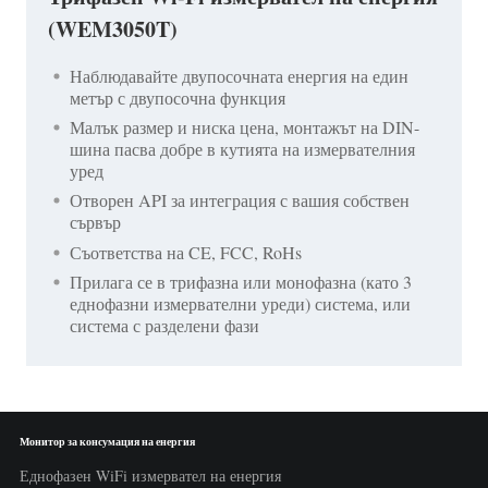
(WEM3050T)
Наблюдавайте двупосочната енергия на един
метър с двупосочна функция
Малък размер и ниска цена, монтажът на DIN-
шина пасва добре в кутията на измервателния
уред
Отворен API за интеграция с вашия собствен
сървър
Съответства на CE, FCC, RoHs
Прилага се в трифазна или монофазна (като 3
еднофазни измервателни уреди) система, или
система с разделени фази
Монитор за консумация на енергия
Еднофазен WiFi измервател на енергия