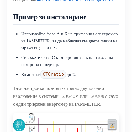
Пример за инсталиране
Използвайте фаза А и Б на трифазния електромер
на IAMMETER, за да наблюдавате двете линии на
мрежата (L1 и L2).
Свържете Фаза C към единия крак на изхода на
соларния инвертор.
Комплект
до 2.
CTCratio
Тази настройка позволява пълно двупосочно
наблюдение в системи 120/240V или 120/208V само
с един трифазен енергомер на IAMMETER.