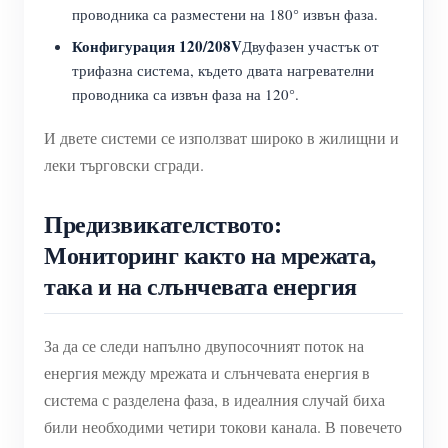
проводника са разместени на 180° извън фаза.
Конфигурация 120/208V
Двуфазен участък от
трифазна система, където двата нагревателни
проводника са извън фаза на 120°.
И двете системи се използват широко в жилищни и
леки търговски сгради.
Предизвикателството:
Мониторинг както на мрежата,
така и на слънчевата енергия
За да се следи напълно двупосочният поток на
енергия между мрежата и слънчевата енергия в
система с разделена фаза, в идеалния случай биха
били необходими четири токови канала. В повечето