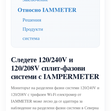
нагреватели
Обучително видео
Относно IAMMETER
Разгледайте
Контакт
Домашна автоматизация
ЧЗВ
Програма за награди
Решения
За нас
Фабричен енергиен мониторинг
Новини
Продукти
Блогове
система
Следете 120/240V и
120/208V сплит-фазови
системи с IAMPERMETER
Мониторът на разделени фазни системи 120/240V и
120/208V с трифазен Wi-Fi електромер от
IAMMETER може лесно да се адаптира за
наблюдение на разделени фазни системи в Северна