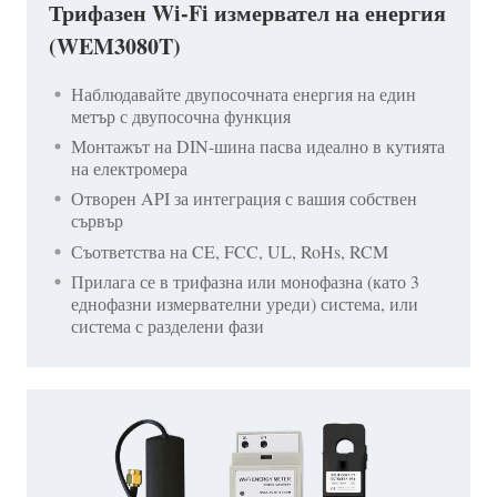
Трифазен Wi-Fi измервател на енергия
(WEM3080T)
Наблюдавайте двупосочната енергия на един
метър с двупосочна функция
Монтажът на DIN-шина пасва идеално в кутията
на електромера
Отворен API за интеграция с вашия собствен
сървър
Съответства на CE, FCC, UL, RoHs, RCM
Прилага се в трифазна или монофазна (като 3
еднофазни измервателни уреди) система, или
система с разделени фази