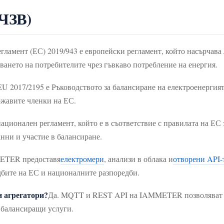
(ЧЗВ)
егламент (ЕС) 2019/943 е европейски регламент, който насърчава
ването на потребителите чрез гъвкаво потребление на енергия.
EU 2017/2195 е Ръководството за балансиране на електроенергия
ржавите членки на ЕС.
ционален регламент, който е в съответствие с правилата на ЕС з
нни и участие в балансиране.
TER предоставя
електромери
, анализи в облака и
отворени API-
едбите на ЕС и националните разпоредби.
 агрегатори?
Да. MQTT и REST API на IAMMETER позволяват и
и балансиращи услуги.