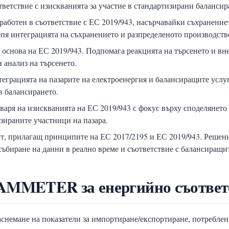
тветствие с изискванията за участие в стандартизирани балансир
работен в съответствие с ЕС 2019/943, насърчавайки съхранениет
 интеграцията на съхранението и разпределеното производств
з основа на ЕС 2019/943. Подпомага реакцията на търсенето и 
 анализ на търсенето.
еграцията на пазарите на електроенергия и балансиращите ус
в балансирането.
варя на изискванията на ЕС 2019/943 с фокус върху споделянет
зираните участници на пазара.
т, прилагащ принципите на ЕС 2017/2195 и ЕС 2019/943. Решен
ъбиране на данни в реално време и съответствие с балансиращит
IAMMETER за енергийно съответ
аснемане на показатели за импортиране/експортиране, потреблен