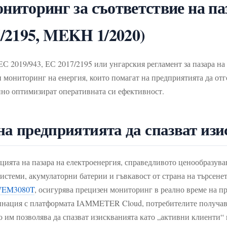
торинг за съответствие на паз
7/2195, MEKH 1/2020)
а ЕС 2019/943, ЕС 2017/2195 или унгарския регламент за пазар
 мониторинг на енергия, които помагат на предприятията да от
енно оптимизират оперативната си ефективност.
 предприятията да спазват изис
ацията на пазара на електроенергия, справедливото ценообразув
истеми, акумулаторни батерии и гъвкавост от страна на търсе
EM3080T
, осигурява прецизен мониторинг в реално време на п
мбинация с платформата IAMMETER Cloud, потребителите получав
то им позволява да спазват изискванията като „активни клиенти“