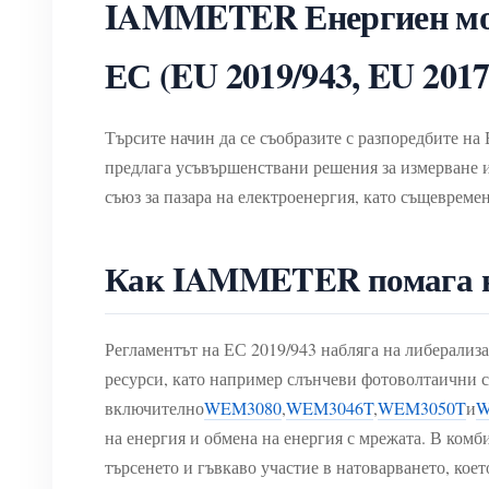
IAMMETER Енергиен мони
ЕС (EU 2019/943, EU 201
Търсите начин да се съобразите с разпоредбите н
предлага усъвършенствани решения за измерване и
съюз за пазара на електроенергия, като същеврем
Как IAMMETER помага на
Регламентът на ЕС 2019/943 набляга на либерализ
ресурси, като например слънчеви фотоволтаични с
включително
WEM3080
,
WEM3046T
,
WEM3050T
и
W
на енергия и обмена на енергия с мрежата. В ко
търсенето и гъвкаво участие в натоварването, кое