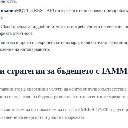
елността.
исквания
MQTT и REST API интерфейсите позволяват безпроблем
).
oud предлага подробни отчети за потреблението на енергия, оц
рната отчетност.
олзва широко на европейските пазари, включително Германия, 
юдение на натоварването.
си стратегия за бъдещето с IA
авчиците на енергийни услуги да осигурят пълно съответствие съ
нно се подготвят за бъдещи развития в интелигентните мрежи и 
е как можем да ви помогнем да спазвате MEKH 1/2020 и други р
авление на енергията и участие в мрежата.