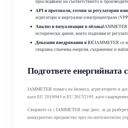
проследяване на съответствието и производит
API и протоколи, готови за регулаторни из
агрегатори и виртуални електроцентрали (VPP
Анализ и визуализация в облака
IAMMETER Cl
исторически данни, които подпомагат регулато
Доказани внедрявания в ЕС
IAMMETER се изп
свързана слънчева енергия, съхранение и набл
Подгответе енергийната 
IAMMETER помага на бизнеса, агрегаторите и дост
като EU 2019/943 и EU 2017/2195, като същевреме
Свържете се с IAMMETER още днес, за да разберет
конкурентно предимство чрез по-интелигентно упр