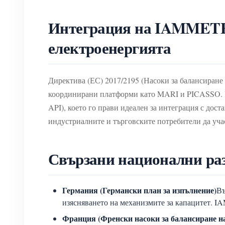
Интеграция на IAMMETER 
електроенергията
Директива (ЕС) 2017/2195 (Насоки за балансиране 
координирани платформи като MARI и PICASSO. 
API), което го прави идеален за интеграция с дос
индустриалните и търговските потребители да уча
Свързани национални ра
Германия (Германски план за изпълнение)
Въ
изясняването на механизмите за капацитет. I
Франция (Френски насоки за балансиране н