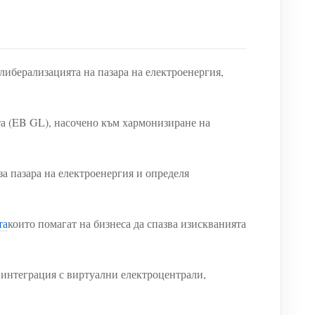
 либерализацията на пазара на електроенергия,
та (EB GL), насочено към хармонизиране на
а пазара на електроенергия и определя
та
които помагат на бизнеса да спазва изискванията
нтеграция с виртуални електроцентрали,