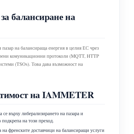
за балансиране на
н пазар на балансираща енергия в целия ЕС чрез
орени комуникационни протоколи (MQTT, HTTP
системи (TSOs). Това дава възможност на
естимост на IAMMETER
а се върху либерализирането на пазара и
 подкрепа на този преход.
 на френските доставчици на балансиращи услуги