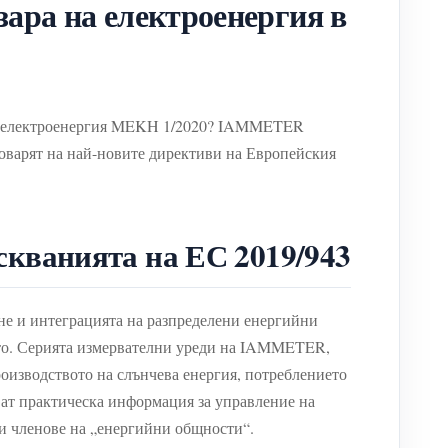
ара на електроенергия в
а на електроенергия MEKH 1/2020? IAMMETER
говарят на най-новите директиви на Европейския
кванията на ЕС 2019/943
ане и интеграцията на разпределени енергийни
нето. Серията измервателни уреди на IAMMETER,
роизводството на слънчева енергия, потреблението
ат практическа информация за управление на
 и членове на „енергийни общности“.