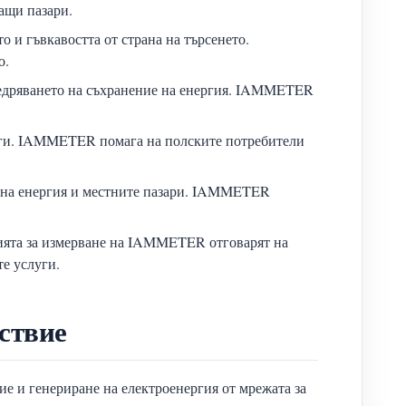
ащи пазари.
о и гъвкавостта от страна на търсенето.
о.
внедряването на съхранение на енергия. IAMMETER
луги. IAMMETER помага на полските потребители
о на енергия и местните пазари. IAMMETER
ията за измерване на IAMMETER отговарят на
е услуги.
ствие
ие и генериране на електроенергия от мрежата за