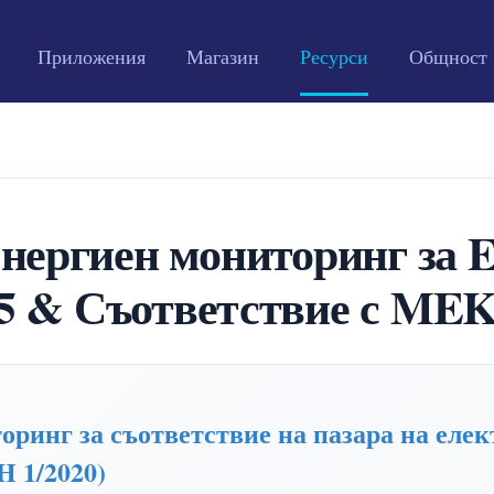
Приложения
Магазин
Ресурси
Общност
ргиен мониторинг за EU
95 & Съответствие с MEK
нг за съответствие на пазара на елек
H 1/2020)