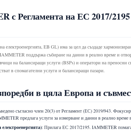
с Регламента на ЕС 2017/2195 
на електроенергията, EB GL) има за цел да създаде хармонизира
IAMMETER поддържа събиране на данни в реално време и отв
тавчици на балансиращи услуги (BSPs) и оператори на преносни 
стват в спомагателни услуги и балансиращи пазари.
зпоредби в цяла Европа и съвм
ведено съгласно член 20(3) от Регламент (ЕС) 2019/943. Фокусир
AMMETER предлага услуги за измерване и данни в реално време в
а електроенергията)
: Прилага ЕС 2017/2195. IAMMETER помага