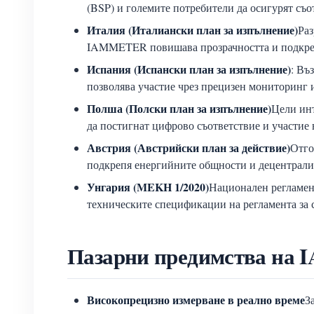
(BSP) и големите потребители да осигурят съо
Италия (Италиански план за изпълнение)
Раз
IAMMETER повишава прозрачността и подкрепя
Испания (Испански план за изпълнение)
: Въ
позволява участие чрез прецизен мониторинг и
Полша (Полски план за изпълнение)
Цели инт
да постигнат цифрово съответствие и участие 
Австрия (Австрийски план за действие)
Отго
подкрепя енергийните общности и децентрали
Унгария (MEKH 1/2020)
Национален регламен
техническите спецификации на регламента за с
Пазарни предимства на 
Високопрецизно измерване в реално време
З