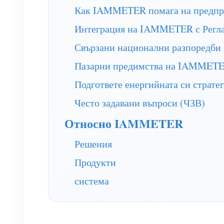
Как IAMMETER помага на предприя
Интеграция на IAMMETER с Реглам
Свързани национални разпоредби
Пазарни предимства на IAMMETER
Подгответе енергийната си страт
Често задавани въпроси (ЧЗВ)
Относно IAMMETER
Решения
Продукти
система