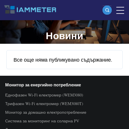
Новини
Продукти
Еднофазен Wi-Fi електромер (WEM3080)
Split-phase Wi-Fi електромер (WEM2067)
Все още няма публикувано съдържание.
Трифазен Wi-Fi електромер (WEM3080T)
Трифазен Wi-Fi електромер (WEM3046T)
Монитор за енергийно потребление
Трифазен Wi-Fi електромер (WEM3050T)
Еднофазен Wi-Fi електромер (WEM3080)
WiFi контролер на мощността
Трифазен Wi-Fi електромер (WEM3080T)
IAMMETER Cloud Pro
Монитор за домашно електропотребление
Услуга за self-hosting
Система за мониторинг на соларна PV