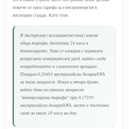
повече от една тарифа за електроенергия в
жилищни сгради. Като този
В Австралия (жилищни/местни) имаме
обща тарифа, достъпна 24 часа в
денонощието. Това се измерва с нормален
реверсивен измервателен уред, който следи
потреблението и слънчевото връщане.
Плащам 0,20493 австралийски долара/kWh
за тази мощност. Имам и втори брояч,
който дава по-евтина мощност
"контролирана тарифа" при 0,17259
австралийски долара/kWh, което е достъпно
само за около 18 часа на ден;