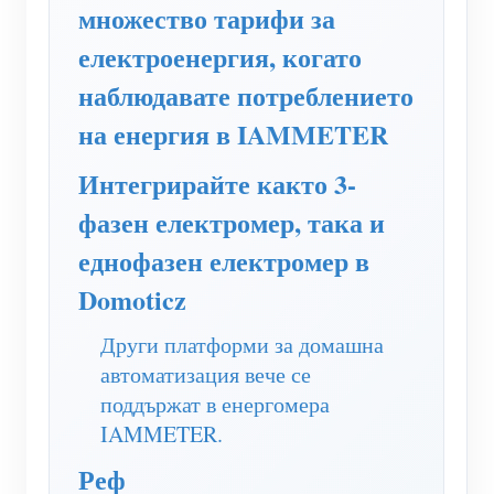
WiFi контролер за захранване
множество тарифи за
електроенергия, когато
IAMMETER Cloud Pro
наблюдавате потреблението
Услуга за самостоятелно хостване
на енергия в IAMMETER
EV зарядно устройство
Интегрирайте както 3-
IAMMETER Симулатор
фазен електромер, така и
Виртуален измервателен уред
еднофазен електромер в
Система за енергийно прогнозиране и симулация
Domoticz
Приложения
Други платформи за домашна
Енергиен монитор на слънчева фотоволтаична
Магазин
автоматизация вече се
система
Ресурси
поддържат в енергомера
IAMMETER.
Монитор за потребление на електроенергия
Бърз старт на продукта
Общност
Реф
Система за управление на фотоволтаични
Документ
Разработчик