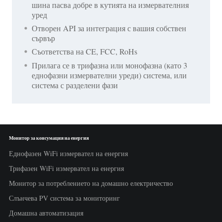
шина пасва добре в кутията на измервателния
уред
Отворен API за интеграция с вашия собствен
сървър
Съответства на CE, FCC, RoHs
Прилага се в трифазна или монофазна (като 3
еднофазни измервателни уреди) система, или
система с разделени фази
Монитор за консумация на енергия
Еднофазен WiFi измервател на енергия
Трифазен WiFi измервател на енергия
Монитор за потреблението на домашно електричество
Слънчева PV система за мониторинг
Домашна автоматизация