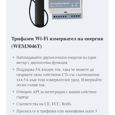
Трифазен Wi-Fi измервател на енергия
(WEM3046T)
Наблюдавайте двупосочната енергия на един
метър с двупосочна функция
Поддържа 5A входен ток, така че можете да
свържете свои собствени CTs със съотношение
xxx:5A към този измервателен уред. Измервайте
лесно голям ток.
Отворен API за интеграция с вашия собствен
сървър
Съответства на CE, FCC, RoHs
Прилага се в трифазна или монофазна (като 3