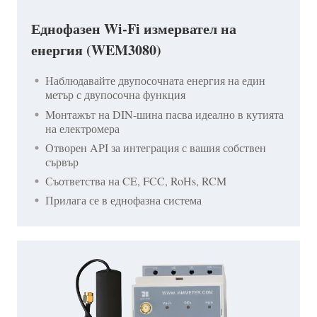
Еднофазен Wi-Fi измервател на
енергия (WEM3080)
Наблюдавайте двупосочната енергия на един
метър с двупосочна функция
Монтажът на DIN-шина пасва идеално в кутията
на електромера
Отворен API за интеграция с вашия собствен
сървър
Съответства на CE, FCC, RoHs, RCM
Прилага се в еднофазна система