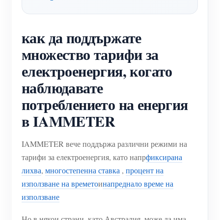
нагреватели
Обучително видео
Разгледайте
Контакт
Домашна автоматизация
как да поддържате
ЧЗВ
Програма за награди
За нас
множество тарифи за
Фабричен енергиен мониторинг
Новини
електроенергия, когато
Блогове
наблюдавате
потреблението на енергия
в IAMMETER
IAMMETER вече поддържа различни режими на
тарифи за електроенергия, като напр
фиксирана
лихва
,
многостепенна ставка
,
процент на
използване на времето
и
напреднало време на
използване
Но в някои страни, като Австралия, може да има