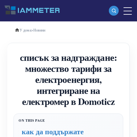
У дома
>
Новини
Продукти
Еднофазен Wi-Fi измервател на енергия
списък за надграждане:
(WEM3080)
множество тарифи за
Трифазен Wi-Fi измервател на енергия
електроенергия,
(WEM3080T)
интегриране на
Трифазен Wi-Fi измервател на енергия
електромер в Domoticz
(WEM3046T)
Трифазен Wi-Fi измервател на енергия
(WEM3050T)
как да поддържате