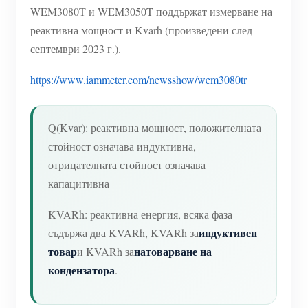
WEM3080T и WEM3050T поддържат измерване на
реактивна мощност и Kvarh (произведени след
септември 2023 г.).
https://www.iammeter.com/newsshow/wem3080tr
Q(Kvar): реактивна мощност, положителната
стойност означава индуктивна,
отрицателната стойност означава
капацитивна
KVARh: реактивна енергия, всяка фаза
индуктивен
съдържа два KVARh, KVARh за
товар
натоварване на
и KVARh за
кондензатора
.