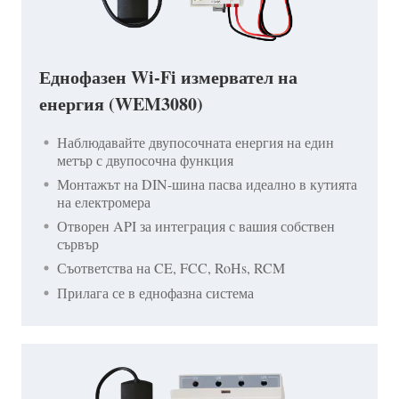
Еднофазен Wi-Fi измервател на
енергия (WEM3080)
Наблюдавайте двупосочната енергия на един
метър с двупосочна функция
Монтажът на DIN-шина пасва идеално в кутията
на електромера
Отворен API за интеграция с вашия собствен
сървър
Съответства на CE, FCC, RoHs, RCM
Прилага се в еднофазна система