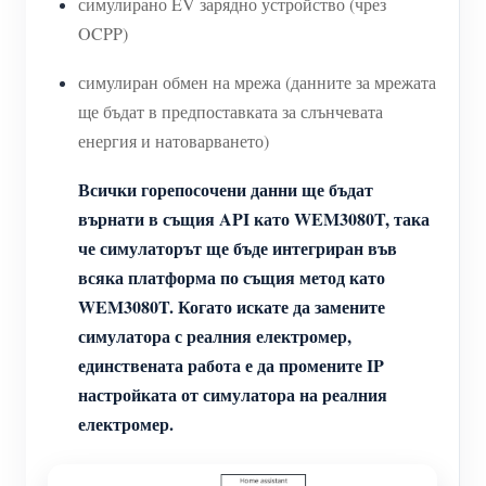
симулирано EV зарядно устройство (чрез
OCPP)
симулиран обмен на мрежа (данните за мрежата
ще бъдат в предпоставката за слънчевата
енергия и натоварването)
Всички горепосочени данни ще бъдат
върнати в същия API като WEM3080T, така
че симулаторът ще бъде интегриран във
всяка платформа по същия метод като
WEM3080T. Когато искате да замените
симулатора с реалния електромер,
единствената работа е да промените IP
настройката от симулатора на реалния
електромер.