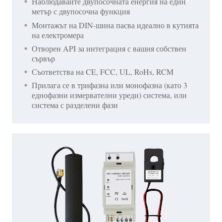
Наблюдавайте двупосочната енергия на един
метър с двупосочна функция
Монтажът на DIN-шина пасва идеално в кутията
на електромера
Отворен API за интеграция с вашия собствен
сървър
Съответства на CE, FCC, UL, RoHs, RCM
Прилага се в трифазна или монофазна (като 3
еднофазни измервателни уреди) система, или
система с разделени фази