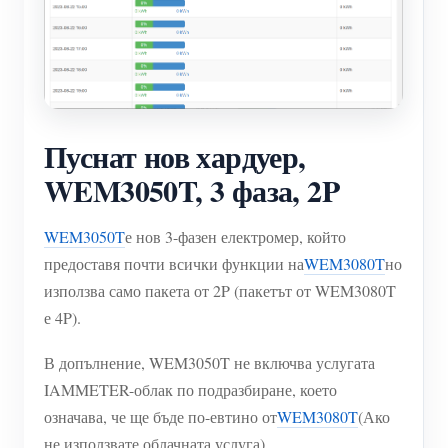
Пуснат нов хардуер,
WEM3050T, 3 фаза, 2P
WEM3050T
е нов 3-фазен електромер, който
предоставя почти всички функции на
WEM3080T
но
използва само пакета от 2P (пакетът от WEM3080T
е 4P).
В допълнение, WEM3050T не включва услугата
IAMMETER-облак по подразбиране, което
означава, че ще бъде по-евтино от
WEM3080T
(Ако
не използвате облачната услуга).