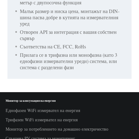
метър с двупосочна функция
Малък размер и ниска цена, монтажът на DIN-
шина пасва добре в кутията на измервателния
уред
Отворен API за интеграция с вашия собствен
сървър
Съответства на CE, FCC, RoHs
Прилага се в трифазна или монофазна (като 3
еднофазни измервателни уреди) система, или
система с разделени фази
Монитор за консумация на енергия
Еднофазен WiFi измервател на енергия
Трифазен WiFi измервател на енергия
Монитор за потреблението на домашно електричество
Слънчева PV система за мониторинг