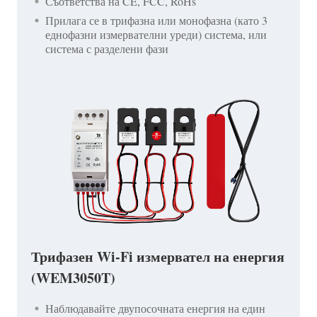
Съответства на CE, FCC, RoHs
Прилага се в трифазна или монофазна (като 3
еднофазни измервателни уреди) система, или
система с разделени фази
Трифазен Wi-Fi измервател на енергия
(WEM3050T)
Наблюдавайте двупосочната енергия на един