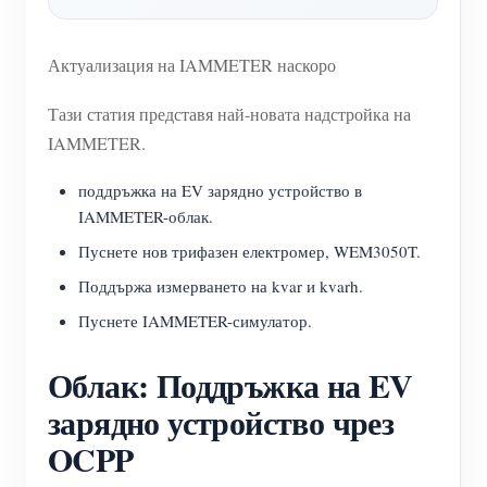
нагреватели
Обучително видео
Разгледайте
Контакт
Актуализация на IAMMETER наскоро
Домашна автоматизация
ЧЗВ
Програма за награди
За нас
Фабричен енергиен мониторинг
Тази статия представя най-новата надстройка на
Новини
IAMMETER.
Блогове
поддръжка на EV зарядно устройство в
IAMMETER-облак.
Пуснете нов трифазен електромер, WEM3050T.
Поддържа измерването на kvar и kvarh.
Пуснете IAMMETER-симулатор.
Облак: Поддръжка на EV
зарядно устройство чрез
OCPP