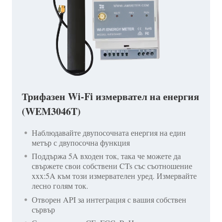
Трифазен Wi-Fi измервател на енергия
(WEM3046T)
Наблюдавайте двупосочната енергия на един
метър с двупосочна функция
Поддържа 5A входен ток, така че можете да
свържете свои собствени CTs със съотношение
xxx:5A към този измервателен уред. Измервайте
лесно голям ток.
Отворен API за интеграция с вашия собствен
сървър