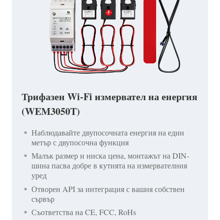
Трифазен Wi-Fi измервател на енергия
(WEM3050T)
Наблюдавайте двупосочната енергия на един
метър с двупосочна функция
Малък размер и ниска цена, монтажът на DIN-
шина пасва добре в кутията на измервателния
уред
Отворен API за интеграция с вашия собствен
сървър
Съответства на CE, FCC, RoHs