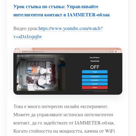
WiFi контролер за захранване
Урок стъпка по стъпка: Управлявайте
IAMMETER Cloud Pro
интелигентен контакт в IAMMETER-облак
Услуга за самостоятелно хостване
Видео урок:
https://www.youtube.com/watch?
v=aDzJzsjnjIw
EV зарядно устройство
IAMMETER Симулатор
Виртуален измервателен уред
Система за енергийно прогнозиране и симулация
Приложения
Енергиен монитор на слънчева фотоволтаична
Магазин
Това е много интересен онлайн експеримент.
система
Ресурси
Можете да управлявате истински интелигентен
Монитор за потребление на електроенергия
Бърз старт на продукта
контакт, да го задействате от IAMMETER-облак.
Общност
Когато стойността на мощността, качена от WiFi
Система за управление на фотоволтаични
Документ
Разработчик