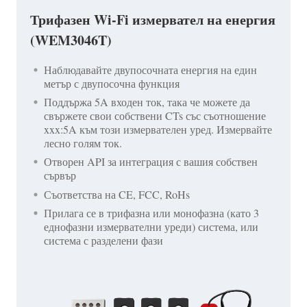
Трифазен Wi-Fi измервател на енергия
(WEM3046T)
Наблюдавайте двупосочната енергия на един
метър с двупосочна функция
Поддържа 5A входен ток, така че можете да
свържете свои собствени CTs със съотношение
xxx:5A към този измервателен уред. Измервайте
лесно голям ток.
Отворен API за интеграция с вашия собствен
сървър
Съответства на CE, FCC, RoHs
Прилага се в трифазна или монофазна (като 3
еднофазни измервателни уреди) система, или
система с разделени фази