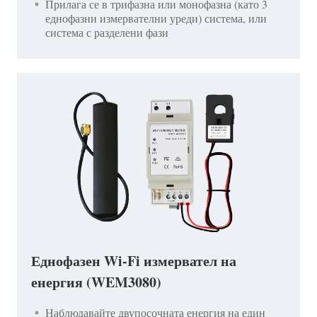
Прилага се в трифазна или монофазна (като 3
еднофазни измервателни уреди) система, или
система с разделени фази
Еднофазен Wi-Fi измервател на
енергия (WEM3080)
Наблюдавайте двупосочната енергия на един