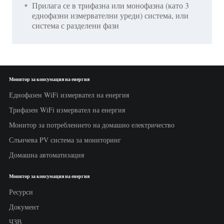
Прилага се в трифазна или монофазна (като 3
еднофазни измервателни уреди) система, или
система с разделени фази
Монитор за консумация на енергия
Еднофазен WiFi измервател на енергия
Трифазен WiFi измервател на енергия
Монитор за потреблението на домашно електричество
Слънчева PV система за мониторинг
Домашна автоматизация
Монитор за консумация на енергия
Ресурси
Документ
ЧЗВ