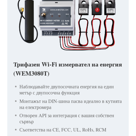
Трифазен Wi-Fi измервател на енергия
(WEM3080T)
Наблюдавайте двупосочната енергия на един
метър с двупосочна функция
Монтажът на DIN-шина пасва идеално в кутията
на електромера
Отворен API за интеграция с вашия собствен
сървър
Съответства на CE, FCC, UL, RoHs, RCM