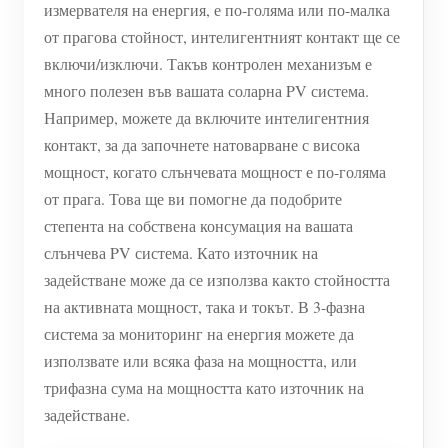
измервателя на енергия, е по-голяма или по-малка
нагреватели
Обучително видео
от прагова стойност, интелигентният контакт ще се
Разгледайте
Контакт
Домашна автоматизация
включи/изключи. Такъв контролен механизъм е
ЧЗВ
Програма за награди
За нас
много полезен във вашата соларна PV система.
Фабричен енергиен мониторинг
Новини
Например, можете да включите интелигентния
Блогове
контакт, за да започнете натоварване с висока
мощност, когато слънчевата мощност е по-голяма
от прага. Това ще ви помогне да подобрите
степента на собствена консумация на вашата
слънчева PV система. Като източник на
задействане може да се използва както стойността
на активната мощност, така и токът. В 3-фазна
система за мониторинг на енергия можете да
използвате или всяка фаза на мощността, или
трифазна сума на мощността като източник на
задействане.