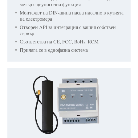
метър с двупосочна функция
Монтажът на DIN-шина пасва идеално в кутията
на електромера
Отворен API за интеграция с вашия собствен
сървър
Съответства на CE, FCC, RoHs, RCM
Прилага се в еднофазна система