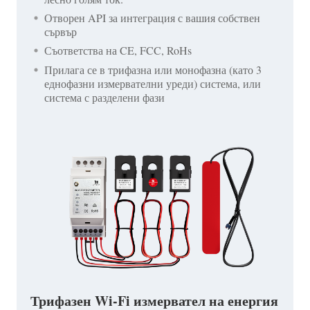
Отворен API за интеграция с вашия собствен
сървър
Съответства на CE, FCC, RoHs
Прилага се в трифазна или монофазна (като 3
еднофазни измервателни уреди) система, или
система с разделени фази
Трифазен Wi-Fi измервател на енергия