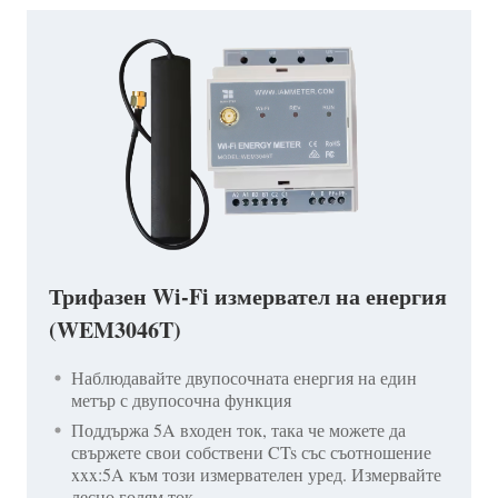
Трифазен Wi-Fi измервател на енергия
(WEM3046T)
Наблюдавайте двупосочната енергия на един
метър с двупосочна функция
Поддържа 5A входен ток, така че можете да
свържете свои собствени CTs със съотношение
xxx:5A към този измервателен уред. Измервайте
лесно голям ток.