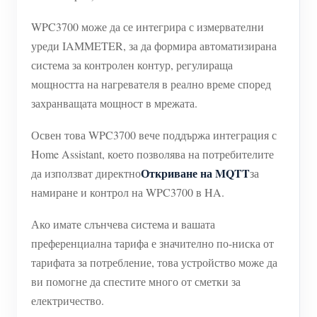
нагреватели
Обучително видео
Разгледайте
WPC3700 може да се интегрира с измервателни
Контакт
Домашна автоматизация
уреди IAMMETER, за да формира автоматизирана
ЧЗВ
Програма за награди
За нас
система за контролен контур, регулираща
Фабричен енергиен мониторинг
Новини
мощността на нагревателя в реално време според
Блогове
захранващата мощност в мрежата.
Освен това WPC3700 вече поддържа интеграция с
Home Assistant, което позволява на потребителите
Откриване на MQTT
да използват директно
за
намиране и контрол на WPC3700 в HA.
Ако имате слънчева система и вашата
преференциална тарифа е значително по-ниска от
тарифата за потребление, това устройство може да
ви помогне да спестите много от сметки за
електричество.