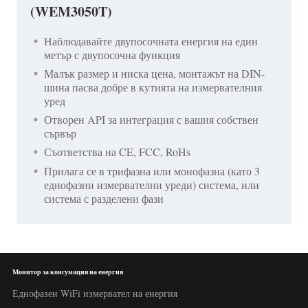
(WEM3050T)
Наблюдавайте двупосочната енергия на един
метър с двупосочна функция
Малък размер и ниска цена, монтажът на DIN-
шина пасва добре в кутията на измервателния
уред
Отворен API за интеграция с вашия собствен
сървър
Съответства на CE, FCC, RoHs
Прилага се в трифазна или монофазна (като 3
еднофазни измервателни уреди) система, или
система с разделени фази
Монитор за консумация на енергия
Еднофазен WiFi измервател на енергия