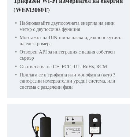
Трифазен Wi-Fi измервател на енергия
(WEM3080T)
Наблюдавайте двупосочната енергия на един
метър с двупосочна функция
Монтажът на DIN-шина пасва идеално в кутията
на електромера
Отворен API за интеграция с вашия собствен
сървър
Съответства на CE, FCC, UL, RoHs, RCM
Прилага се в трифазна или монофазна (като 3
еднофазни измервателни уреди) система, или
система с разделени фази