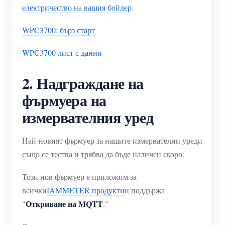
електричество на вашия бойлер
.
WPC3700: бърз старт
WPC3700 лист с данни
2. Надграждане на
фърмуера на
измервателния уред
Най-новият фърмуер за нашите измервателни уреди
също се тества и трябва да бъде наличен скоро.
Този нов фърмуер е приложим за
всички
IAMMETER продукти
и поддържа
Откриване на MQTT
"
."