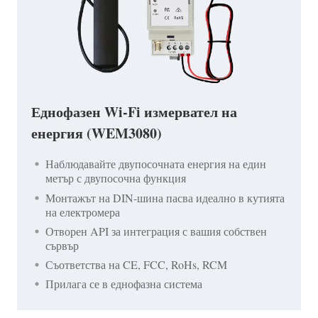
Еднофазен Wi-Fi измервател на
енергия (WEM3080)
Наблюдавайте двупосочната енергия на един
метър с двупосочна функция
Монтажът на DIN-шина пасва идеално в кутията
на електромера
Отворен API за интеграция с вашия собствен
сървър
Съответства на CE, FCC, RoHs, RCM
Прилага се в еднофазна система