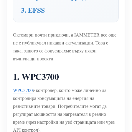
WiFi контролер за захранване
3. EFSS
IAMMETER Cloud Pro
Услуга за самостоятелно хостване
Октомври почти приключи, а IAMMETER все още
EV зарядно устройство
не е публикувал никакви актуализации. Това е
IAMMETER Симулатор
така, защото се фокусирахме върху някои
Виртуален измервателен уред
вълнуващи проекти.
Система за енергийно прогнозиране и симулация
1. WPC3700
Приложения
WPC3700
е контролер, който може линейно да
Енергиен монитор на слънчева фотоволтаична
Магазин
контролира консумацията на енергия на
система
Ресурси
резистивните товари. Потребителите могат да
регулират мощността на нагревателя в реално
Монитор за потребление на електроенергия
Бърз старт на продукта
Общност
време (чрез настройки на уеб страницата или чрез
Система за управление на фотоволтаични
Документ
API контрол).
Разработчик