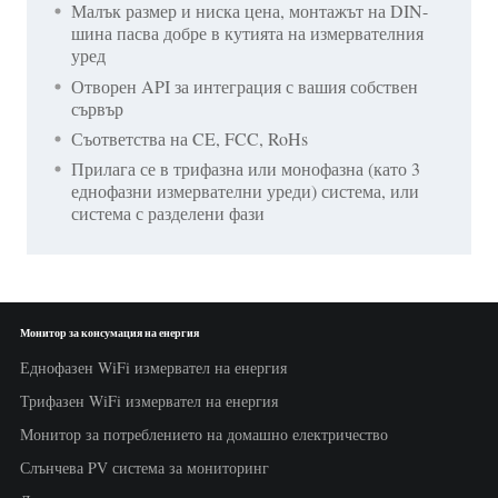
Малък размер и ниска цена, монтажът на DIN-
шина пасва добре в кутията на измервателния
уред
Отворен API за интеграция с вашия собствен
сървър
Съответства на CE, FCC, RoHs
Прилага се в трифазна или монофазна (като 3
еднофазни измервателни уреди) система, или
система с разделени фази
Монитор за консумация на енергия
Еднофазен WiFi измервател на енергия
Трифазен WiFi измервател на енергия
Монитор за потреблението на домашно електричество
Слънчева PV система за мониторинг