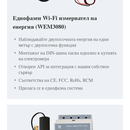
Еднофазен Wi-Fi измервател на
енергия (WEM3080)
Наблюдавайте двупосочната енергия на един
метър с двупосочна функция
Монтажът на DIN-шина пасва идеално в кутията
на електромера
Отворен API за интеграция с вашия собствен
сървър
Съответства на CE, FCC, RoHs, RCM
Прилага се в еднофазна система