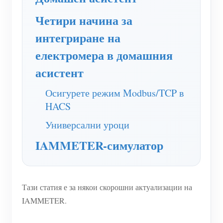
нагреватели
Обучително видео
Четири начина за
Разгледайте
Контакт
Домашна автоматизация
ЧЗВ
интегриране на
Програма за награди
За нас
Фабричен енергиен мониторинг
електромера в домашния
Новини
асистент
Блогове
Осигурете режим Modbus/TCP в
HACS
Универсални уроци
IAMMETER-симулатор
Тази статия е за някои скорошни актуализации на
IAMMETER.