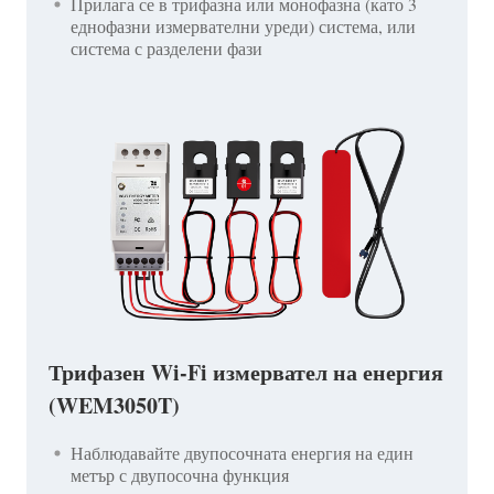
Прилага се в трифазна или монофазна (като 3
еднофазни измервателни уреди) система, или
система с разделени фази
Трифазен Wi-Fi измервател на енергия
(WEM3050T)
Наблюдавайте двупосочната енергия на един
метър с двупосочна функция