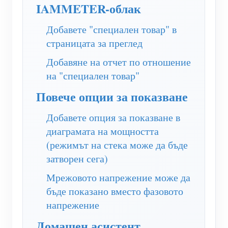
WiFi контролер за захранване
IAMMETER-облак
IAMMETER Cloud Pro
Добавете "специален товар" в
страницата за преглед
Услуга за самостоятелно хостване
Добавяне на отчет по отношение
EV зарядно устройство
на "специален товар"
IAMMETER Симулатор
Повече опции за показване
Виртуален измервателен уред
Добавете опция за показване в
Система за енергийно прогнозиране и симулация
диаграмата на мощността
Приложения
(режимът на стека може да бъде
затворен сега)
Енергиен монитор на слънчева фотоволтаична
Магазин
Мрежовото напрежение може да
система
Ресурси
бъде показано вместо фазовото
Монитор за потребление на електроенергия
напрежение
Бърз старт на продукта
Общност
Система за управление на фотоволтаични
Домашен асистент
Документ
Разработчик