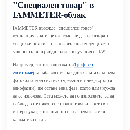
"Специален товар" в
IAMMETER-облак
IAMMETER въвежда "специален товар"
концепция, която ще ви помогне да анализирате
специфичния товар, включително тенденцията на
мощността и периодичната консумация на kWh.
Например, когато използвате a
Трифазен
електромер
за наблюдение на еднофазната слънчева
фотоволтаична система (мрежата и инверторът са
еднофазни), ще остане една фаза, която няма нужда
да се използва. Сега можете да го използвате, за да
наблюдавате някои специални товари, които ви
интересуват, като помпата на нагревателя или
климатика и т.н.