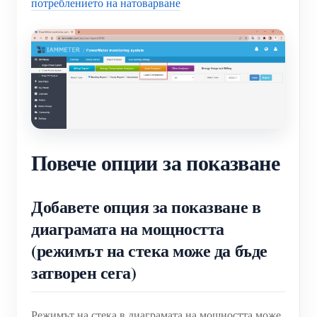
потреблението на натоварване
Повече опции за показване
Добавете опция за показване в
диаграмата на мощността
(режимът на стека може да бъде
затворен сега)
Режимът на стека в диаграмата на мощността може