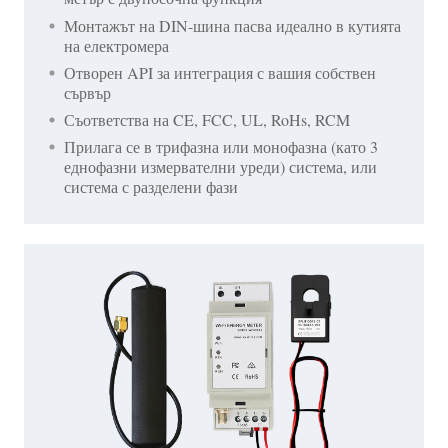
Монтажът на DIN-шина пасва идеално в кутията
на електромера
Отворен API за интеграция с вашия собствен
сървър
Съответства на CE, FCC, UL, RoHs, RCM
Прилага се в трифазна или монофазна (като 3
еднофазни измервателни уреди) система, или
система с разделени фази