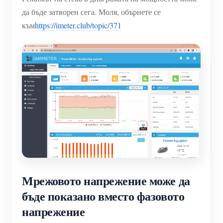
да бъде затворен сега. Моля, обърнете се
към
https://imeter.club/topic/371
Мрежовото напрежение може да
бъде показано вместо фазовото
напрежение