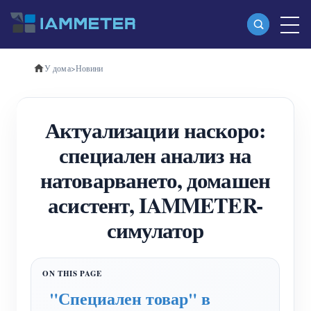
У дома
>
Новини
Продукти
Еднофазен Wi-Fi измервател на енергия
Актуализации наскоро:
(WEM3080)
специален анализ на
Трифазен Wi-Fi измервател на енергия
натоварването, домашен
(WEM3080T)
асистент, IAMMETER-
Трифазен Wi-Fi измервател на енергия
симулатор
(WEM3046T)
Трифазен Wi-Fi измервател на енергия
(WEM3050T)
"Специален товар" в