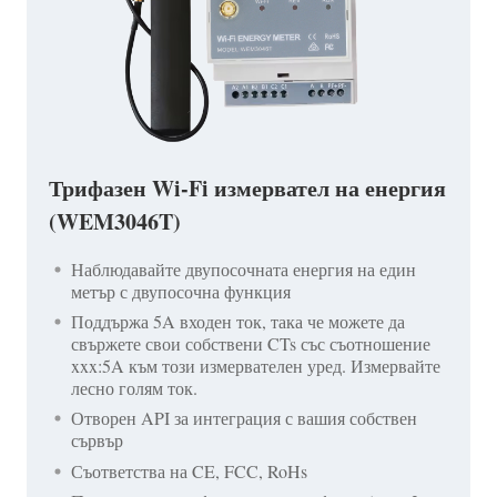
Трифазен Wi-Fi измервател на енергия
(WEM3046T)
Наблюдавайте двупосочната енергия на един
метър с двупосочна функция
Поддържа 5A входен ток, така че можете да
свържете свои собствени CTs със съотношение
xxx:5A към този измервателен уред. Измервайте
лесно голям ток.
Отворен API за интеграция с вашия собствен
сървър
Съответства на CE, FCC, RoHs