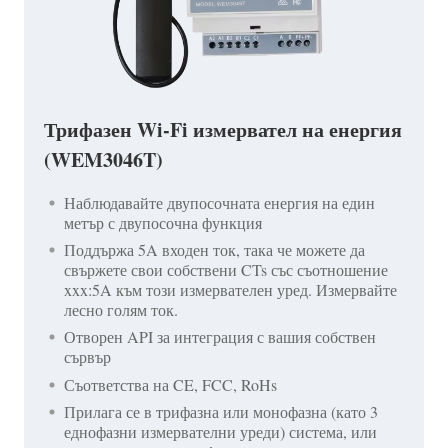
Трифазен Wi-Fi измервател на енергия
(WEM3046T)
Наблюдавайте двупосочната енергия на един
метър с двупосочна функция
Поддържа 5A входен ток, така че можете да
свържете свои собствени CTs със съотношение
xxx:5A към този измервателен уред. Измервайте
лесно голям ток.
Отворен API за интеграция с вашия собствен
сървър
Съответства на CE, FCC, RoHs
Прилага се в трифазна или монофазна (като 3
еднофазни измервателни уреди) система, или