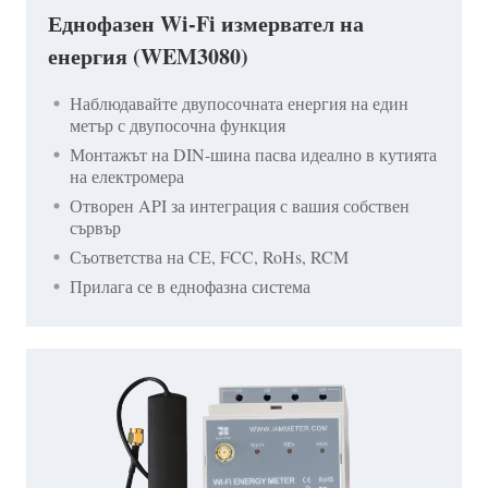
Еднофазен Wi-Fi измервател на
енергия (WEM3080)
Наблюдавайте двупосочната енергия на един
метър с двупосочна функция
Монтажът на DIN-шина пасва идеално в кутията
на електромера
Отворен API за интеграция с вашия собствен
сървър
Съответства на CE, FCC, RoHs, RCM
Прилага се в еднофазна система