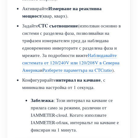
Измерване на реактивна
Активирайте
мощност
(квар, кварх).
CTC съотношение
Задайте
(използван основно в
системи с разделена фаза, позволявайки на
трифазен измервателен уред да наблюдава
едновременно инверторите с разделена фаза и
мрежите. За подробности вижте
Наблюдавайте
системата от 120/240V или 120/208V в Северна
Америка
и
Разберете параметъра на CTCratio
).
интервал на качване
Конфигурирайте
, с
минимална настройка от 1 секунда.
Забележка
: Този интервал на качване се
прилага само за режими, различни от
IAMMETER-cloud. Когато използвате
IAMMETER-облак, интервалът на качване е
фиксиран на 1 минута.