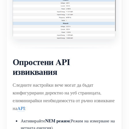
нагреватели
Обучително видео
Разгледайте
Контакт
Домашна автоматизация
ЧЗВ
Програма за награди
За нас
Фабричен енергиен мониторинг
Новини
Блогове
Опростени API
извиквания
Следните настройки вече могат да бъдат
конфигурирани директно на уеб страницата,
елиминирайки необходимостта от ръчно извикване
на
API
:
NEM режим
Активирайте
(Режим на измерване на
нетната енергия).