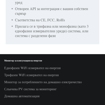
уред
Отворен API за интеграция с вашия собствен
сървър
Съответства на CE, FCC, RoHs
Прилага се в трифазна или монофазна (като 3
еднофазни измервателни уреди) система, или
система с разделени фази
Монитор за консумация на енергия
Еднофазен WiFi измервател на енергия
Трифазен WiFi измервател на енергия
Монитор за потреблението на домашно електричество
Слънчева PV система за мониторинг
Домашна автоматизация