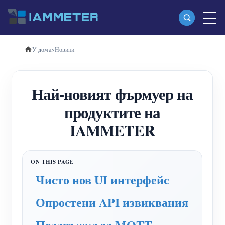
У дома
>
Новини
Продукти
Еднофазен Wi-Fi измервател на енергия
Най-новият фърмуер на
(WEM3080)
продуктите на
Трифазен Wi-Fi измервател на енергия
IAMMETER
(WEM3080T)
Трифазен Wi-Fi измервател на енергия
(WEM3046T)
Чисто нов UI интерфейс
Трифазен Wi-Fi измервател на енергия
Опростени API извиквания
(WEM3050T)
Поддръжка за MQTT