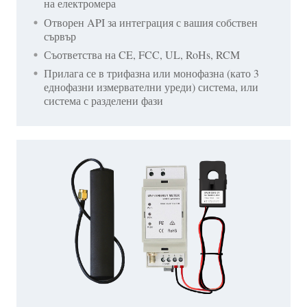
на електромера
Отворен API за интеграция с вашия собствен
сървър
Съответства на CE, FCC, UL, RoHs, RCM
Прилага се в трифазна или монофазна (като 3
еднофазни измервателни уреди) система, или
система с разделени фази