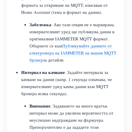
формата за откриване на MQTT, изискван от
Home Assistant (тема и формат на данни).
Забележка
: Ако тази опция не е маркирана,
измервателният уред ще публикува данни в
оригиналния IAMMETER MQTT формат.
Обърнете се към
Публикувайте данните от
електромера на IAMMETER на вашия MQTT
брокер
за детайли.
Интервал на качване
: Задайте интервала за
качване на данни (напр. 1 секунда означава, че
измервателният уред качва данни към MQTT
брокера всяка секунда).
Внимание
: Задаването на много кратък
интервал може да увеличи вероятността от
неуспешно надграждане на фърмуера.
Препоръчително е да зададете този