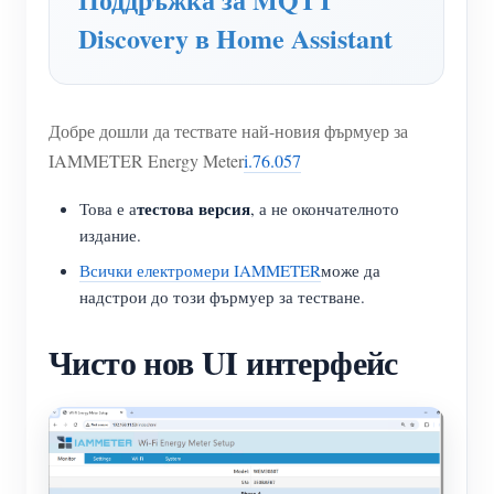
WiFi контролер за захранване
Discovery в Home Assistant
IAMMETER Cloud Pro
Услуга за самостоятелно хостване
Добре дошли да тествате най-новия фърмуер за
EV зарядно устройство
IAMMETER Energy Meter
i.76.057
IAMMETER Симулатор
тестова версия
Това е а
, а не окончателното
Виртуален измервателен уред
издание.
Система за енергийно прогнозиране и симулация
Всички електромери IAMMETER
може да
надстрои до този фърмуер за тестване.
Приложения
Чисто нов UI интерфейс
Енергиен монитор на слънчева фотоволтаична
Магазин
система
Ресурси
Монитор за потребление на електроенергия
Бърз старт на продукта
Общност
Система за управление на фотоволтаични
Документ
Разработчик