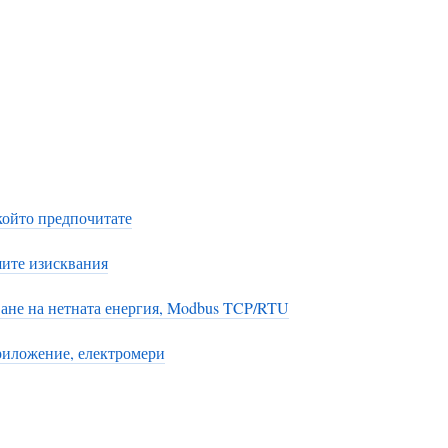
който предпочитате
шите изисквания
рване на нетната енергия, Modbus TCP/RTU
приложение, електромери