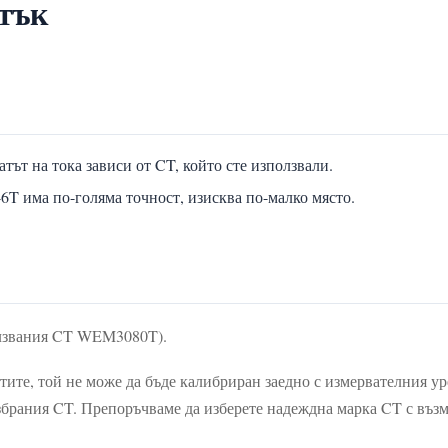
тък
тът на тока зависи от CT, който сте използвали.
T има по-голяма точност, изисква по-малко място.
олзвания CT WEM3080T).
ите, той не може да бъде калибриран заедно с измервателния у
збрания CT. Препоръчваме да изберете надеждна марка CT с възмо