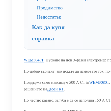
Предимство
Недостатък
Как да купя
справка
WEM3046T
: Пускане на нов 3-фазен електромер пр
По-добър вариант, ако искате да измервате ток, по
Поддържа само максимум 500 A CT in
WEM3080T
,
решението на
Двоен КТ
.
Но честно казано, загуба е да се използва 150 A 