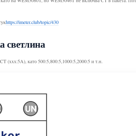
като на WEM3080T, но WEM3046T не включва CT в пакета. Потр
тук
https://imeter.club/topic/430
а светлина
T (xxx:5A), като 500:5,800:5,1000:5,2000:5 и т.н.