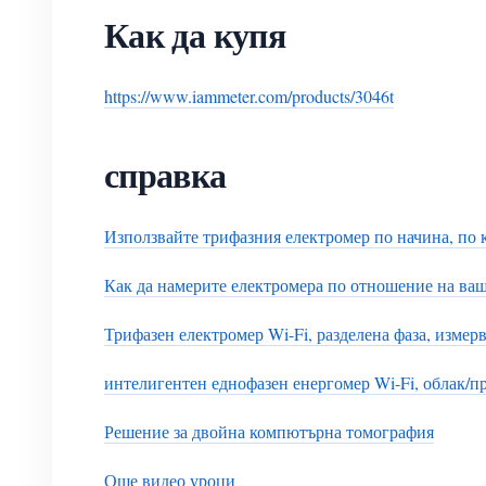
Как да купя
https://www.iammeter.com/products/3046t
справка
Използвайте трифазния електромер по начина, по 
Как да намерите електромера по отношение на ва
Трифазен електромер Wi-Fi, разделена фаза, изме
интелигентен еднофазен енергомер Wi-Fi, облак/
Решение за двойна компютърна томография
Още видео уроци