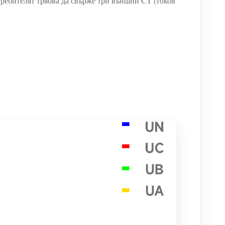
ебителят трябва да свърже три външни CT (токов