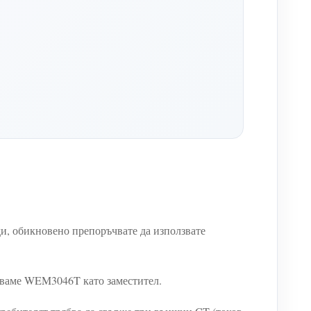
ди, обикновено препоръчвате да използвате
отваме WEM3046T като заместител.