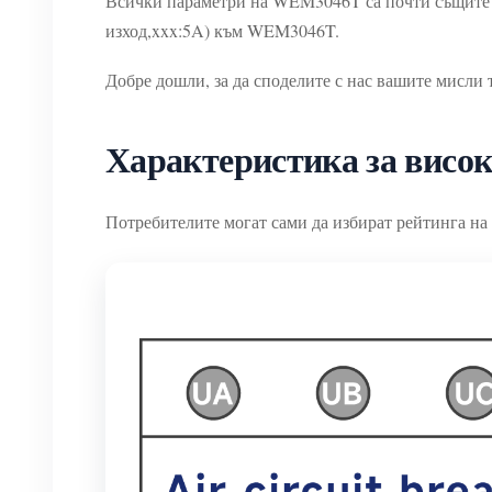
Всички параметри на WEM3046T са почти същите 
изход,xxx:5A) към WEM3046T.
Добре дошли, за да споделите с нас вашите мисли 
Характеристика за висок
Потребителите могат сами да избират рейтинга на C