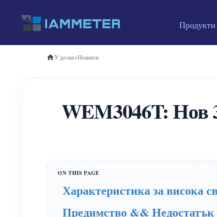
Продукти
У дома
>
Новини
WEM3046T: Нов 3-
Характеристика за висока с
Предимство && Недостатък