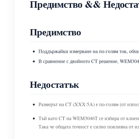
Предимство && Недоста
Предимство
Поддържайки измерване на по-голям ток, обхва
В сравнение с двойното CT решение, WEM3046
Недостатък
Размерът на CT (XXX:5A) е по-голям (от изп
Тъй като CT на WEM3046T се избира от клиент
Така че общата точност е силно повлияна от и