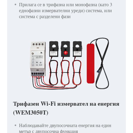
Прилага се в трифазна или монофазна (като 3
еднофазни измервателни уреди) система, или
система с разделени фази
Трифазен Wi-Fi измервател на енергия
(WEM3050T)
Наблюдавайте двупосочната енергия на един
метър с двупосочна функция