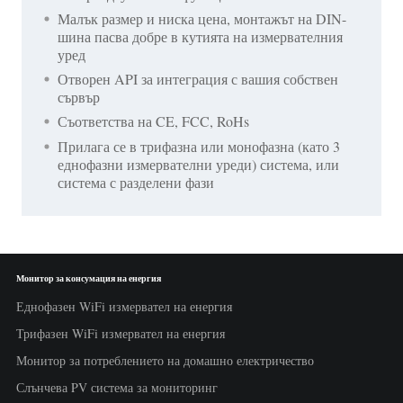
Малък размер и ниска цена, монтажът на DIN-
шина пасва добре в кутията на измервателния
уред
Отворен API за интеграция с вашия собствен
сървър
Съответства на CE, FCC, RoHs
Прилага се в трифазна или монофазна (като 3
еднофазни измервателни уреди) система, или
система с разделени фази
Монитор за консумация на енергия
Еднофазен WiFi измервател на енергия
Трифазен WiFi измервател на енергия
Монитор за потреблението на домашно електричество
Слънчева PV система за мониторинг