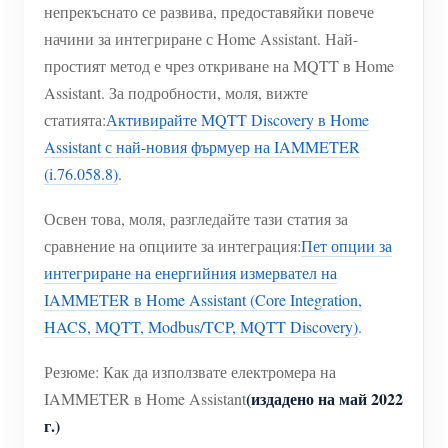
WiFi контролер за захранване
непрекъснато се развива, предоставяйки повече
начини за интегриране с Home Assistant. Най-
IAMMETER Cloud Pro
простият метод е чрез откриване на MQTT в Home
Услуга за самостоятелно хостване
Assistant. За подробности, моля, вижте
статията:
Активирайте MQTT Discovery в Home
EV зарядно устройство
Assistant с най-новия фърмуер на IAMMETER
IAMMETER Симулатор
(i.76.058.8)
.
Виртуален измервателен уред
Освен това, моля, разгледайте тази статия за
Система за енергийно прогнозиране и симулация
сравнение на опциите за интеграция:
Пет опции за
интегриране на енергийния измервател на
Приложения
IAMMETER в Home Assistant (Core Integration,
Енергиен монитор на слънчева фотоволтаична
Магазин
HACS, MQTT, Modbus/TCP, MQTT Discovery)
.
система
Ресурси
Резюме: Как да използвате електромера на
Монитор за потребление на електроенергия
(издадено на май 2022
IAMMETER в Home Assistant
Бърз старт на продукта
Общност
г.)
Система за управление на фотоволтаични
Документ
Разработчик