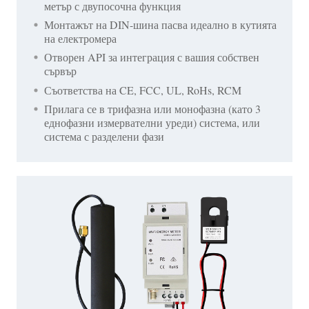
метър с двупосочна функция
Монтажът на DIN-шина пасва идеално в кутията
на електромера
Отворен API за интеграция с вашия собствен
сървър
Съответства на CE, FCC, UL, RoHs, RCM
Прилага се в трифазна или монофазна (като 3
еднофазни измервателни уреди) система, или
система с разделени фази