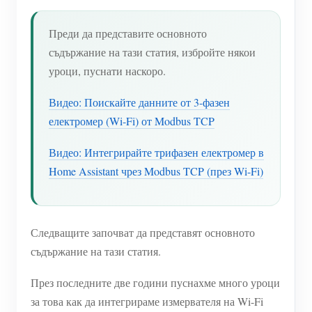
нагреватели
Обучително видео
Разгледайте
Контакт
Преди да представите основното
Домашна автоматизация
ЧЗВ
съдържание на тази статия, избройте някои
Програма за награди
За нас
Фабричен енергиен мониторинг
уроци, пуснати наскоро.
Новини
Блогове
Видео: Поискайте данните от 3-фазен
електромер (Wi-Fi) от Modbus TCP
Видео: Интегрирайте трифазен електромер в
Home Assistant чрез Modbus TCP (през Wi-Fi)
Следващите започват да представят основното
съдържание на тази статия.
През последните две години пуснахме много уроци
за това как да интегрираме измервателя на Wi-Fi