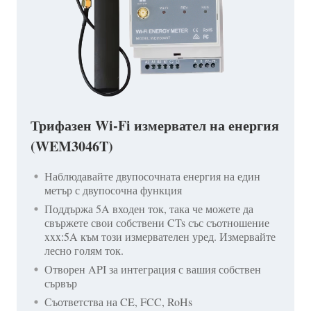
Трифазен Wi-Fi измервател на енергия
(WEM3046T)
Наблюдавайте двупосочната енергия на един
метър с двупосочна функция
Поддържа 5A входен ток, така че можете да
свържете свои собствени CTs със съотношение
xxx:5A към този измервателен уред. Измервайте
лесно голям ток.
Отворен API за интеграция с вашия собствен
сървър
Съответства на CE, FCC, RoHs