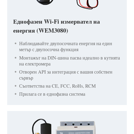
Еднофазен Wi-Fi измервател на
енергия (WEM3080)
Наблюдавайте двупосочната енергия на един
метър с двупосочна функция
Монтажът на DIN-шина пасва идеално в кутията
на електромера
Отворен API за интеграция с вашия собствен
сървър
Съответства на CE, FCC, RoHs, RCM
Прилага се в еднофазна система