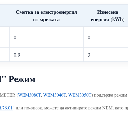
Сметка за електроенергия
Изнесена
от мрежата
енергия (kWh)
0
0
0.9
3
M" Режим
MMETER (
WEM3080T
,
WEM3046T
,
WEM3050T
) поддържа режим 
i.76.01
" или по-висок, можете да активирате режим NEM, като пр