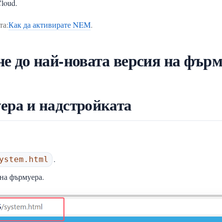
loud.
та:
Как да активирате NEM
.
е до най-новата версия на фър
ера и надстройката
.
ystem.html
 на фърмуера.