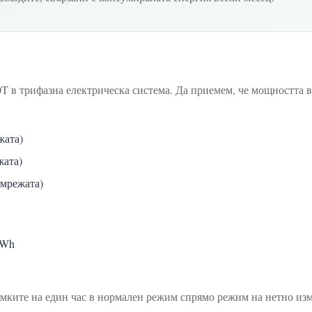
в трифазна електрическа система. Да приемем, че мощността във
жата)
жата)
 мрежата)
kWh
амките на един час в нормален режим спрямо режим на нетно из