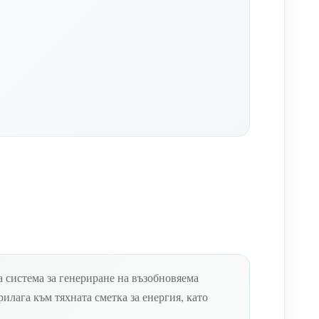
а система за генериране на възобновяема
илага към тяхната сметка за енергия, като