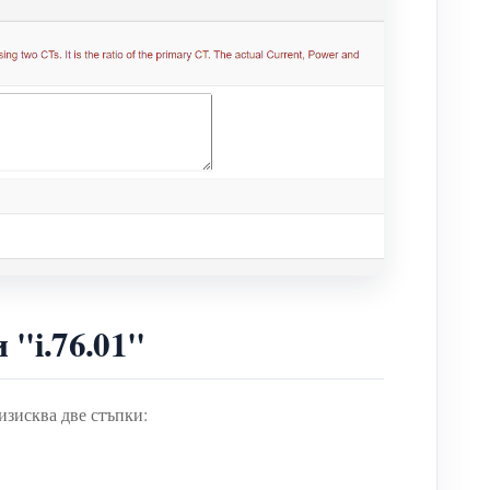
"i.76.01"
изисква две стъпки: