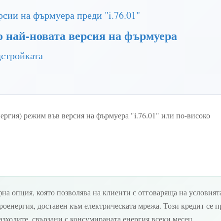
сии на фърмуера преди "i.76.01"
о най-новата версия на фърмуера
дстройката
ргия) режим във версия на фърмуера "i.76.01" или по-високо
на опция, която позволява на клиенти с отговаряща на условият
роенергия, доставен към електрическата мрежа. Този кредит се пр
азходите, свързани с консумираната енергия всеки месец.