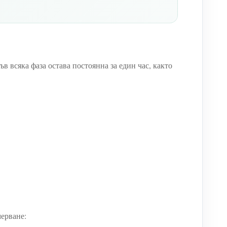
 всяка фаза остава постоянна за един час, както
мерване: