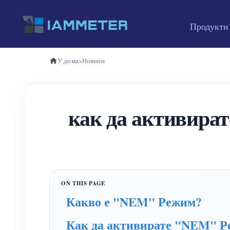
Продукти
У дома
>
Новини
как да активират
Какво е "NEM" Режим?
Как да активирате "NEM" 