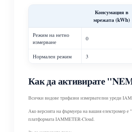
Консумация в
мрежата (kWh)
Режим на нетно
0
измерване
Нормален режим
3
Как да активирате "NE
Всички видове трифазни измервателни уреди IA
Ако версията на фърмуера на вашия електромер е "
платформата IAMMETER-Cloud.