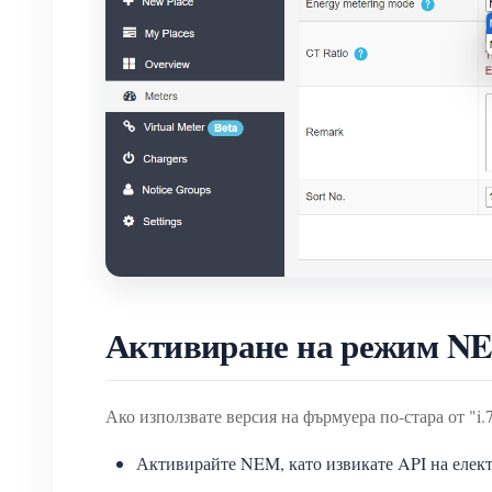
Активиране на режим NEM
Ако използвате версия на фърмуера по-стара от "i.
Активирайте NEM, като извикате API на елек