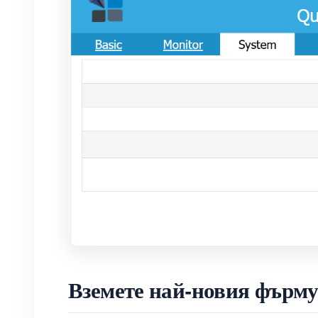
Вземете най-новия фърму