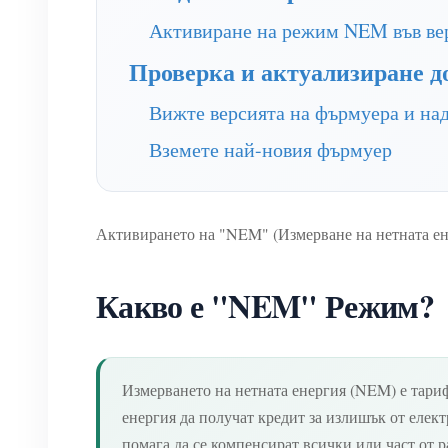
Активиране на режим NEM във вер
Проверка и актуализиране д
Вижте версията на фърмуера и на
Вземете най-новия фърмуер
Активирането на "NEM" (Измерване на нетната ене
Какво е "NEM" Режим?
Измерването на нетната енергия (NEM) е тариф
енергия да получат кредит за излишък от елект
помага да се компенсират всички или част от р