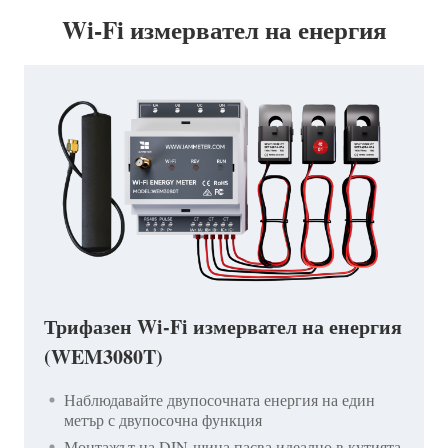
Wi-Fi измервател на енергия
Трифазен Wi-Fi измервател на енергия
(WEM3080T)
Наблюдавайте двупосочната енергия на един
метър с двупосочна функция
Монтажът на DIN-шина пасва идеално в кутията