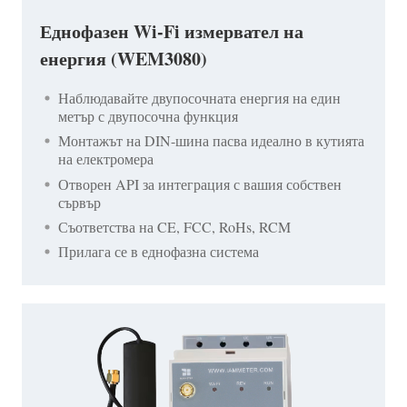
Еднофазен Wi-Fi измервател на
енергия (WEM3080)
Наблюдавайте двупосочната енергия на един
метър с двупосочна функция
Монтажът на DIN-шина пасва идеално в кутията
на електромера
Отворен API за интеграция с вашия собствен
сървър
Съответства на CE, FCC, RoHs, RCM
Прилага се в еднофазна система