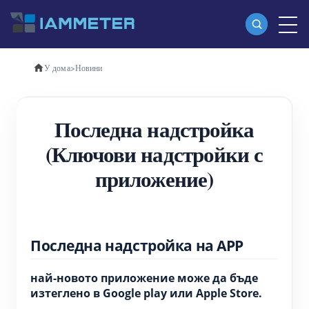
У дома
>
Новини
Продукти
Еднофазен Wi-Fi измервател на енергия
Последна надстройка
(WEM3080)
(Ключови надстройки с
Трифазен Wi-Fi измервател на енергия
приложение)
(WEM3080T)
Трифазен Wi-Fi измервател на енергия
(WEM3046T)
Последна надстройка на APP
Трифазен Wi-Fi измервател на енергия
най-новото приложение може да бъде
(WEM3050T)
изтеглено в Google play или Apple Store.