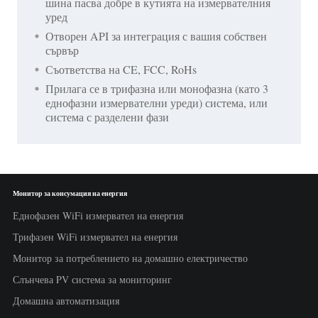
шина пасва добре в кутията на измервателния
уред
Отворен API за интеграция с вашия собствен
сървър
Съответства на CE, FCC, RoHs
Прилага се в трифазна или монофазна (като 3
еднофазни измервателни уреди) система, или
система с разделени фази
Монитор за консумация на енергия
Еднофазен WiFi измервател на енергия
Трифазен WiFi измервател на енергия
Монитор за потреблението на домашно електричество
Слънчева PV система за мониторинг
Домашна автоматизация