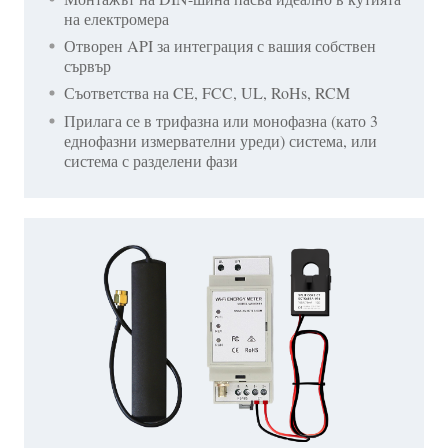
на електромера
Отворен API за интеграция с вашия собствен
сървър
Съответства на CE, FCC, UL, RoHs, RCM
Прилага се в трифазна или монофазна (като 3
еднофазни измервателни уреди) система, или
система с разделени фази