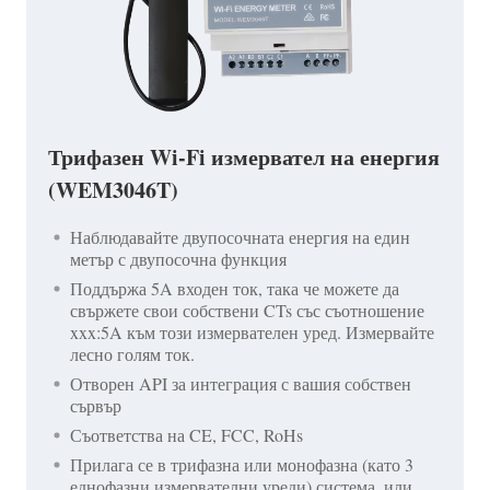
Трифазен Wi-Fi измервател на енергия
(WEM3046T)
Наблюдавайте двупосочната енергия на един
метър с двупосочна функция
Поддържа 5A входен ток, така че можете да
свържете свои собствени CTs със съотношение
xxx:5A към този измервателен уред. Измервайте
лесно голям ток.
Отворен API за интеграция с вашия собствен
сървър
Съответства на CE, FCC, RoHs
Прилага се в трифазна или монофазна (като 3
еднофазни измервателни уреди) система, или