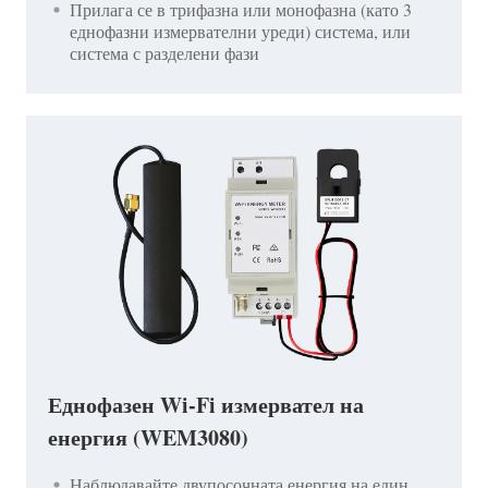
Прилага се в трифазна или монофазна (като 3
еднофазни измервателни уреди) система, или
система с разделени фази
Еднофазен Wi-Fi измервател на
енергия (WEM3080)
Наблюдавайте двупосочната енергия на един