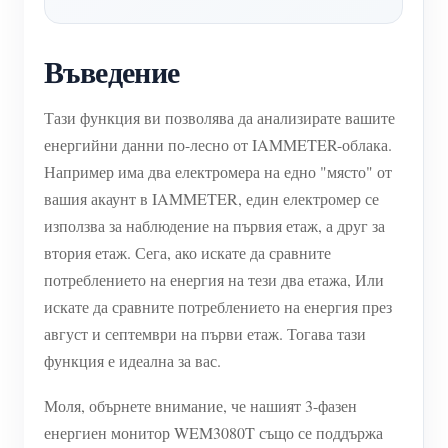
нагреватели
Обучително видео
Разгледайте
Контакт
Въведение
Домашна автоматизация
ЧЗВ
Програма за награди
За нас
Фабричен енергиен мониторинг
Новини
Тази функция ви позволява да анализирате вашите
Блогове
енергийни данни по-лесно от IAMMETER-облака.
Например има два електромера на едно "място" от
вашия акаунт в IAMMETER, един електромер се
използва за наблюдение на първия етаж, а друг за
втория етаж. Сега, ако искате да сравните
потреблението на енергия на тези два етажа, Или
искате да сравните потреблението на енергия през
август и септември на първи етаж. Тогава тази
функция е идеална за вас.
Моля, обърнете внимание, че нашият 3-фазен
енергиен монитор WEM3080T също се поддържа