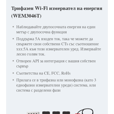
Трифазен Wi-Fi измервател на енергия
(WEM3046T)
Наблюдавайте двупосочната енергия на един
метър с двупосочна функция
Поддържа 5A входен ток, така че можете да
свържете свои собствени CTs със съотношение
xxx:5A към този измервателен уред. Измервайте
лесно голям ток.
Отворен API за интеграция с вашия собствен
сървър
Съответства на CE, FCC, RoHs
Прилага се в трифазна или монофазна (като 3
еднофазни измервателни уреди) система, или
система с разделени фази