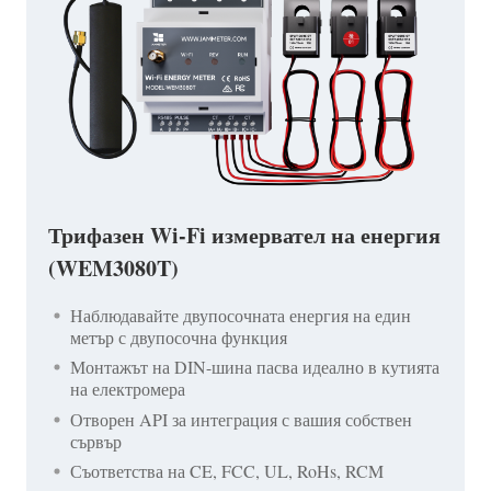
Трифазен Wi-Fi измервател на енергия
(WEM3080T)
Наблюдавайте двупосочната енергия на един
метър с двупосочна функция
Монтажът на DIN-шина пасва идеално в кутията
на електромера
Отворен API за интеграция с вашия собствен
сървър
Съответства на CE, FCC, UL, RoHs, RCM