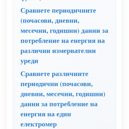
WiFi контролер за захранване
Сравнете периодичните
IAMMETER Cloud Pro
(почасови, дневни,
Услуга за самостоятелно хостване
месечни, годишни) данни за
EV зарядно устройство
потребление на енергия на
IAMMETER Симулатор
различни измервателни
Виртуален измервателен уред
уреди
Система за енергийно прогнозиране и симулация
Сравнете различните
Приложения
периодични (почасови,
дневни, месечни, годишни)
Енергиен монитор на слънчева фотоволтаична
Магазин
данни за потребление на
система
Ресурси
енергия на един
Монитор за потребление на електроенергия
Бърз старт на продукта
Общност
електромер
Система за управление на фотоволтаични
Документ
Разработчик