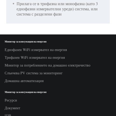
Прилага се в трифазна или монофазна (като 3
еднофазни измервателни уреди) система, или
система с разделени фази
Монитор за консумация на енергия
Еднофазен WiFi измервател на енергия
Трифазен WiFi измервател на енергия
Монитор за потреблението на домашно електричество
Слънчева PV система за мониторинг
Домашна автоматизация
Монитор за консумация на енергия
Ресурси
Документ
ЧЗВ