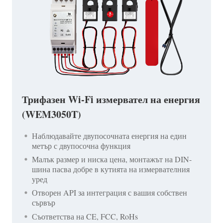
Трифазен Wi-Fi измервател на енергия
(WEM3050T)
Наблюдавайте двупосочната енергия на един
метър с двупосочна функция
Малък размер и ниска цена, монтажът на DIN-
шина пасва добре в кутията на измервателния
уред
Отворен API за интеграция с вашия собствен
сървър
Съответства на CE, FCC, RoHs